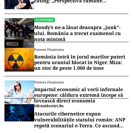
rating: „Perspectiva rămâne
rezervată”
ECONOMIE
Moody’s ne-a lăsat deasupra „junk”-
ului. România a trecut examenul cu
nota minimă
Puterea Financiara
România intră în jocul marilor puteri
pentru uraniul blocat în Niger. Miza:
un stoc de peste 1.000 de tone
Puterea Financiara
Impactul economic al verii infernale
europene: căldura extremă începe să
lovească direct economia
Oficiuldestiri.ro
Atacurile cibernetice expun
vulnerabilitățile statului român: ANP
repetă scenariul e‑Terra. Ce ascund
comunicările oficiale și cine răspunde