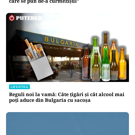
care se pun de-a curmezișul”
LIFESTYLE
Reguli noi la vamă: Câte țigări și cât alcool mai
poți aduce din Bulgaria cu sacoșa