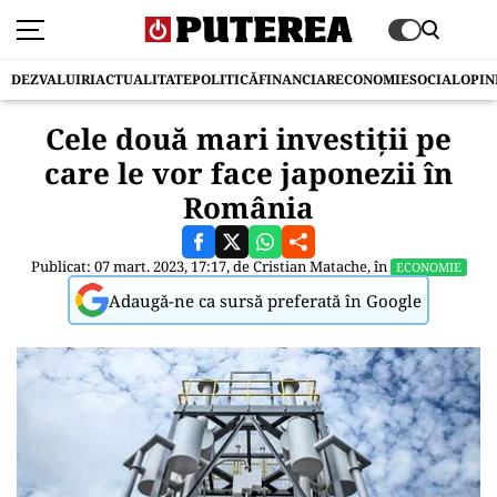
DEZVALUIRI
ACTUALITATE
POLITICĂ
FINANCIAR
ECONOMIE
SOCIAL
OPIN
Cele două mari investiții pe
care le vor face japonezii în
România
Publicat: 07 mart. 2023, 17:17, de
Cristian Matache
, în
ECONOMIE
Adaugă-ne ca sursă preferată în Google