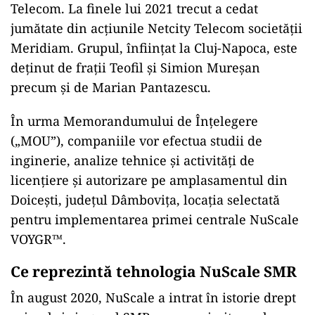
Telecom. La finele lui 2021 trecut a cedat
jumătate din acțiunile Netcity Telecom societății
Meridiam. Grupul, înființat la Cluj-Napoca, este
deținut de frații Teofil și Simion Mureșan
precum și de Marian Pantazescu.
În urma Memorandumului de Înțelegere
(„MOU”), companiile vor efectua studii de
inginerie, analize tehnice și activități de
licențiere și autorizare pe amplasamentul din
Doicești, județul Dâmbovița, locația selectată
pentru implementarea primei centrale NuScale
VOYGR™.
Ce reprezintă tehnologia NuScale SMR
În august 2020, NuScale a intrat în istorie drept