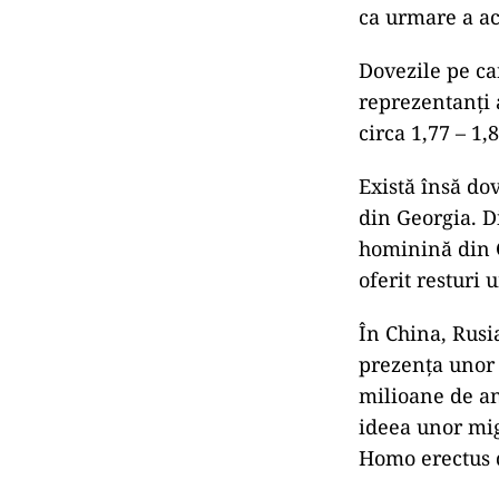
ca urmare a ac
Dovezile pe c
reprezentanți
circa 1,77 – 1,
Există însă do
din Georgia. D
hominină din G
oferit resturi 
În China, Rusi
prezența unor 
milioane de an
ideea unor mig
Homo erectus d