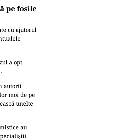
 pe fosile
te cu ajutorul
ntualele
zul a opt
.
n autorii
ilor moi de pe
sească unelte
nistice au
pecialiștii