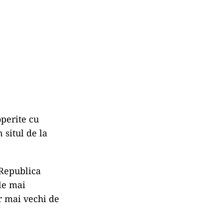
operite cu
 situl de la
 Republica
le mai
r mai vechi de