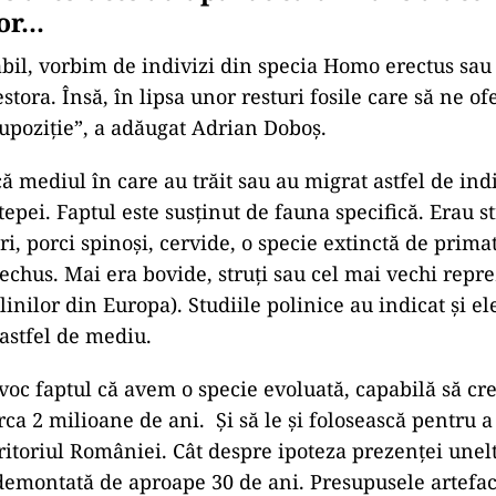
lor…
bil, vorbim de indivizi din specia Homo erectus sau
estora. Însă, în lipsa unor resturi fosile care să ne ofe
upoziție”, a adăugat Adrian Doboș.
că mediul în care au trăit sau au migrat astfel de ind
stepei. Faptul este susținut de fauna specifică. Erau s
ori, porci spinoși, cervide, o specie extinctă de prima
echus. Mai era bovide, struți sau cel mai vechi repre
inilor din Europa). Studiile polinice au indicat și ele
 astfel de mediu.
ivoc faptul că avem o specie evoluată, capabilă să cr
ca 2 milioane de ani. Și să le și folosească pentru a
ritoriul României. Cât despre ipoteza prezenței unelt
 demontată de aproape 30 de ani. Presupusele artefac