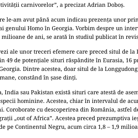
tivității carnivorelor”, a precizat Adrian Doboș.
are le-am avut până acum indicau prezența unor pri
 ai genului Homo în Georgia. Vorbim despre un inte
8 milioane de ani, se arată în studiul publicat în revi
vezi ale unor treceri efemere care preced situl de la
in 49 de potențiale situri răspândite în Eurasia, 16 
eorgia. Dintre acestea, doar situl de la Longgudong
umane, constând în șase dinți.
a, India sau Pakistan există situri care atestă de as
specii hominine. Acestea, chiar în intervalul de acu
i. Coroborate cu descoperirea din România, astfel d
rații „out of Africa”. Acestea preced prezumptiva ieș
e pe Continentul Negru, acum circa 1,8 – 1,9 milioa