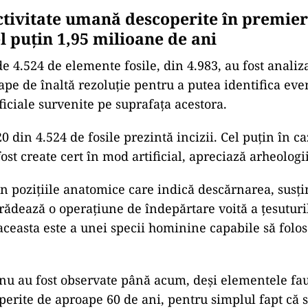
tivitate umană descoperite în premieră
l puțin 1,95 milioane de ani
e 4.524 de elemente fosile, din 4.983, au fost analiza
pe de înaltă rezoluție pentru a putea identifica eve
ficiale survenite pe suprafața acestora.
din 4.524 de fosile prezintă incizii. Cel puțin în ca
fost create cert în mod artificial, apreciază arheologii
în pozițiile anatomice care indică descărnarea, susți
 trădează o operațiune de îndepărtare voită a țesutur
 aceasta este a unei specii hominine capabile să folo
e nu au fost observate până acum, deși elementele fau
perite de aproape 60 de ani, pentru simplul fapt că s