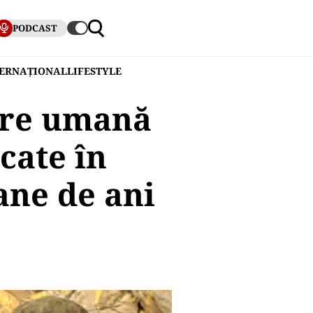
PODCAST
TERNAȚIONAL
LIFESTYLE
ire umană
cate în
ane de ani