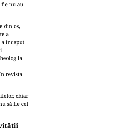
 fie nu au
e din os,
te a
, a început
i
heolog la
în revista
lelor, chiar
u să fie cel
ității