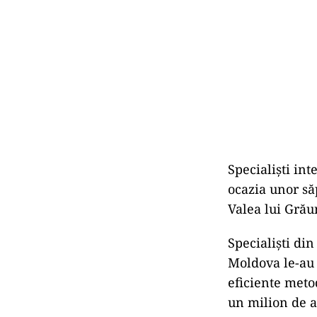
Specialiști in
ocazia unor săp
Valea lui Grău
Specialiști di
Moldova le-au 
eficiente meto
un milion de a