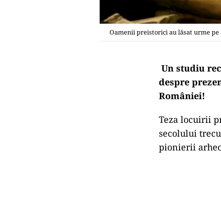
Oamenii preistorici au lăsat urme pe 
Un studiu rec
despre prezen
României!
Teza locuirii p
secolului trecu
pionierii arhe