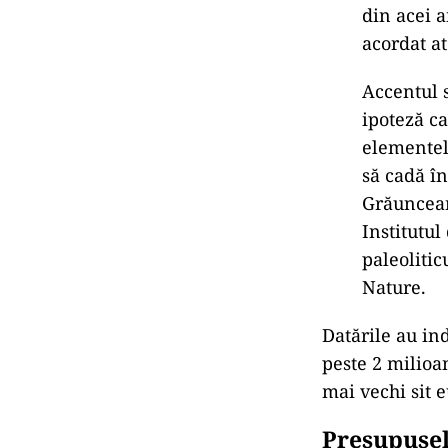
din acei a
acordat at
Accentul s
ipoteză ca
elementelo
să cadă î
Grăuncean
Institutul
paleolitic
Nature.
Datările au in
peste 2 milioan
mai vechi sit
Presupusel