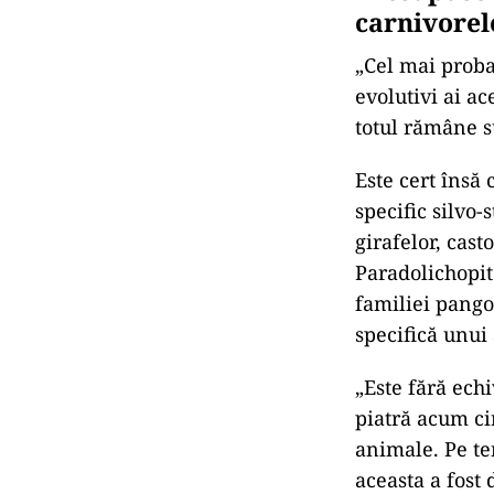
carnivore
„Cel mai proba
evolutivi ai ac
totul rămâne s
Este cert însă 
specific silvo-
girafelor, cast
Paradolichopit
familiei pangol
specifică unui
„Este fără ech
piatră acum cir
animale. Pe te
aceasta a fost