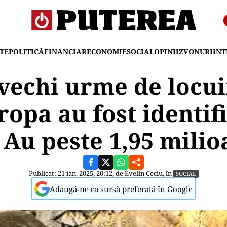
TE
POLITICĂ
FINANCIAR
ECONOMIE
SOCIAL
OPINII
ZVONURI
IN
 vechi urme de locu
ropa au fost identifi
Au peste 1,95 milio
Publicat: 21 ian. 2025, 20:12, de
Evelin Ceciu
, în
SOCIAL
Adaugă-ne ca sursă preferată în Google