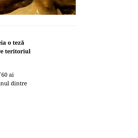
ia o teză
 teritoriul
`60 ai
unul dintre