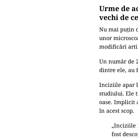
Urme de ac
vechi de ce
Nu mai puțin d
unor microscoa
modificări arti
Un număr de 20 
dintre ele, au 
Inciziile apar 
studiului. Ele
oase. Implicit
în acest scop.
„Inciziil
fost desco