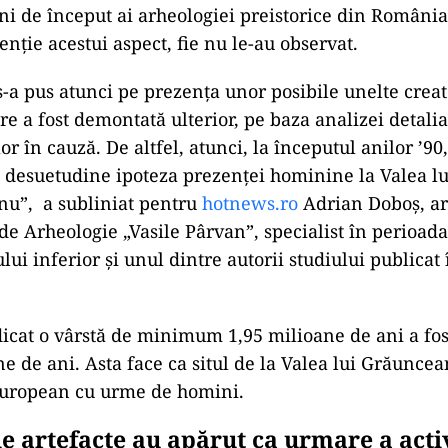
ni de început ai arheologiei preistorice din România
enție acestui aspect, fie nu le-au observat.
-a pus atunci pe prezența unor posibile unelte creat
re a fost demontată ulterior, pe baza analizei detalia
r în cauză. De altfel, atunci, la începutul anilor ’90
n desuetudine ipoteza prezenței hominine la Valea lu
u”, a subliniat pentru
hotnews.ro
Adrian Doboș, ar
 de Arheologie „Vasile Pârvan”, specialist în perioada
ului inferior și unul dintre autorii studiului publicat 
dicat o vârstă de minimum 1,95 milioane de ani a fosi
e de ani. Asta face ca situl de la Valea lui Grăuncean
 european cu urme de homini.
e artefacte au apărut ca urmare a activ