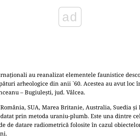
ternaționali au reanalizat elementele faunistice desc
ături arheologice din anii `60. Acestea au avut loc în
nceanu – Bugiulești, jud. Vâlcea.
n România, SUA, Marea Britanie, Australia, Suedia și
datat prin metoda uraniu-plumb. Este una dintre ce
de de datare radiometrică folosite în cazul obiectelo
ni.