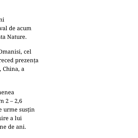
mi
rval de acum
sta Nature.
 Dmanisi, cel
preced prezența
, China, a
emenea
m 2 – 2,6
e urme susțin
ire a lui
ne de ani.