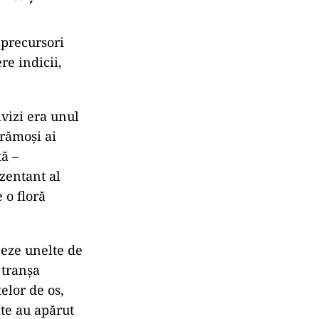
 precursori
re indicii,
ivizi era unul
trămoși ai
tă –
zentant al
 o floră
eeze unelte de
 tranșa
elor de os,
te au apărut