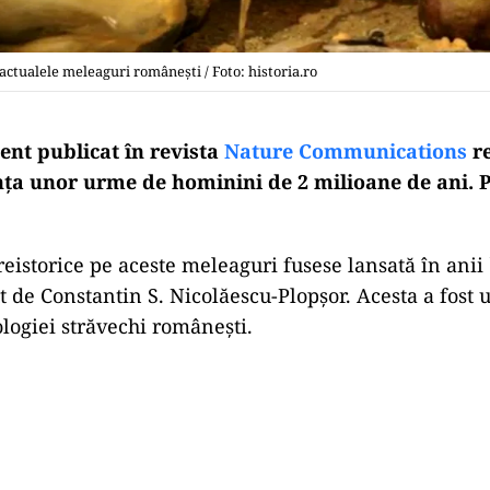
actualele meleaguri românești / Foto: historia.ro
ent publicat în revista
Nature Communications
re
ța unor urme de hominini de 2 milioane de ani. Pe
reistorice pe aceste meleaguri fusese lansată în anii 
t de Constantin S. Nicolăescu-Plopșor. Acesta a fost 
ologiei străvechi românești.
Play