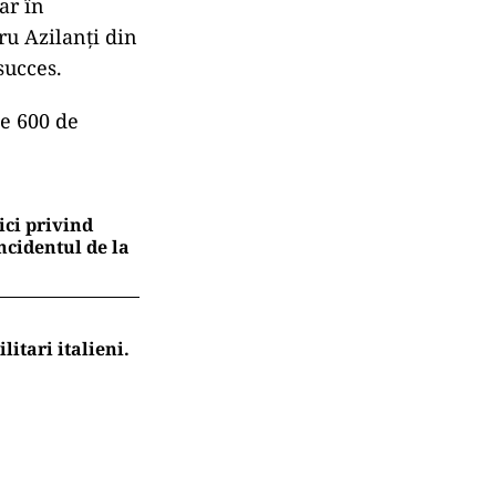
ar în
tru Azilanți din
succes.
pe 600 de
ici privind
ncidentul de la
itari italieni.