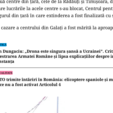
uă centre din ţară, cele de la Rădăuţi şi Timişoara, d
are lucrările la acele centre s-au blocat, Centrul pen
gurul din ţară în care extinderea a fost finalizată cu 
 cazare a centrului din Galați a fost mărită la aproa
TICĂ
 Dungaciu: „Drona este singura șansă a Ucrainei”. Crit
estrarea Armatei Române și lipsa explicațiilor despre i
nstanța
UALITATE
O trimite întăriri în România: elicoptere spaniole și mil
ce nu a fost activat Articolul 4