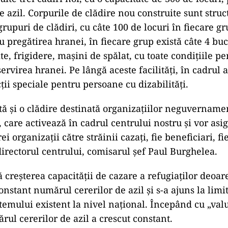
de azil. Corpurile de clădire nou construite sunt stru
grupuri de clădiri, cu câte 100 de locuri în fiecare g
ru pregătirea hranei, în fiecare grup există câte 4 buc
te, frigidere, mașini de spălat, cu toate condițiile p
ervirea hranei. Pe lângă aceste facilități, în cadrul a
ții speciale pentru persoane cu dizabilități.
ită și o clădire destinată organizațiilor neguvername
 care activează în cadrul centrului nostru și vor asi
ei organizații către străinii cazați, fie beneficiari, fie
directorul centrului, comisarul șef Paul Burghelea.
 creșterea capacității de cazare a refugiaților deoar
onstant numărul cererilor de azil și s-a ajuns la limit
temului existent la nivel național. Începând cu „valu
rul cererilor de azil a crescut constant.