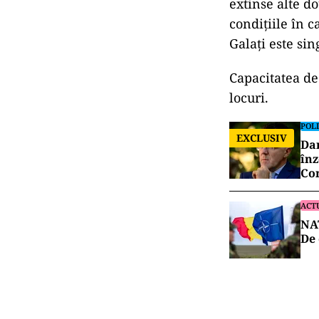
extinse alte do
condiţiile în c
Galaţi este sin
Capacitatea de
locuri.
POLI
EXCLUSIV
Dan
înz
Co
ACT
NAT
De 