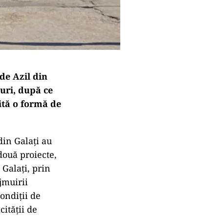
de Azil din
curi, după ce
cită o formă de
din Galaţi au
două proiecte,
 Galaţi, prin
jmuirii
condiţii de
cității de