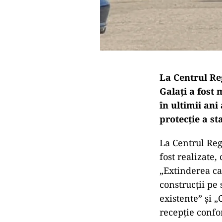
La Centrul Reg
Galaţi a fost 
în ultimii ani
protecție a st
La Centrul Regi
fost realizate
„Extinderea cap
construcţii pe
existente” și „
recepţie confo