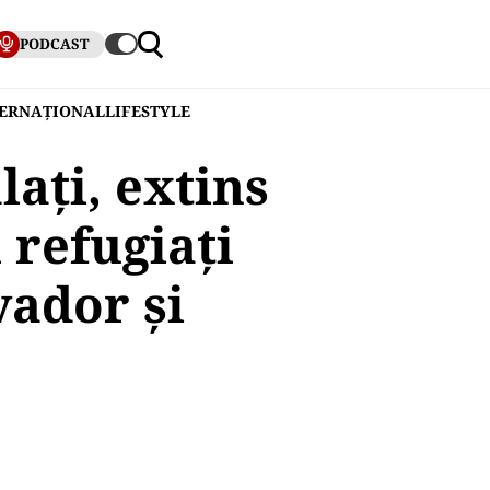
PODCAST
TERNAȚIONAL
LIFESTYLE
ați, extins
 refugiați
vador și