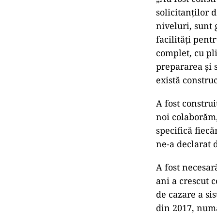
solicitanților 
niveluri, sunt 
facilități pent
complet, cu pli
prepararea și s
există construc
A fost constru
noi colaborăm,
specifică fiecăr
ne-a declarat 
A fost necesară
ani a crescut c
de cazare a sis
din 2017, numă