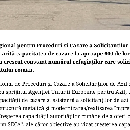
ional pentru Proceduri şi Cazare a Solicitanţilor 
mărită capacitatea de cazare la aproape 600 de lo
 a crescut constant numărul refugiaților care soli
atului român.
onal de Proceduri şi Cazare a Solicitanţilor de Azil 
, cu sprijinul Agenţiei Uniunii Europene pentru Azil, 
acităţii de cazare şi asistenţă a solicitanţilor de azil
 structură metalică şi modernizarea/realizarea împre
Creşterea capacităţii autorităţilor române de a oferi 
rm SECA”, ale căror obiective au vizat creșterea capa