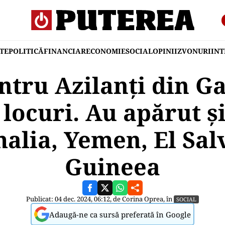
TE
POLITICĂ
FINANCIAR
ECONOMIE
SOCIAL
OPINII
ZVONURI
IN
ntru Azilanți din Gal
 locuri. Au apărut și
alia, Yemen, El Sal
Guineea
Publicat: 04 dec. 2024, 06:12, de
Corina Oprea
, în
SOCIAL
Adaugă-ne ca sursă preferată în Google