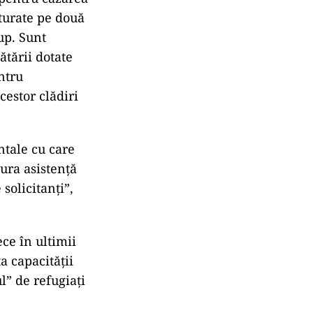
cturate pe două
rup. Sunt
ătării dotate
entru
cestor clădiri
ntale cu care
gura asistență
 solicitanți”,
ece în ultimii
a capacității
l” de refugiați