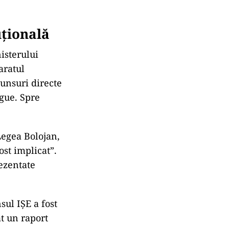
 media
onal;
andardele
tare;
are este
or didactice,
formelor,
țională