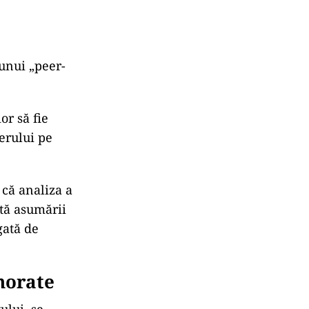
nisterului
aratul
punsuri directe
gue. Spre
Legea Bolojan,
ost implicat”.
rezentate
sul IȘE a fost
at un raport