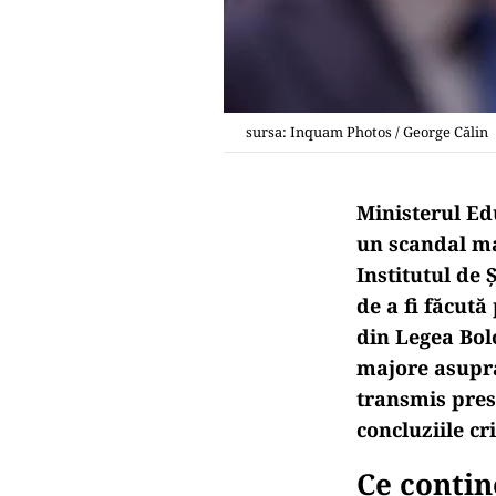
sursa: Inquam Photos / George Călin
Ministerul Edu
un scandal maj
Institutul de 
de a fi făcută
din Legea Bol
majore asupra
transmis pres
concluziile cr
Ce conțin