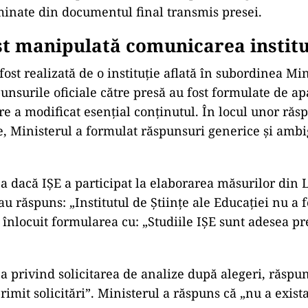
ormei didactice cu două ore ar plasa România peste
u riscul de a afecta negativ calitatea actului educați
 de muncă al profesorilor români este deja peste st
le, iar sarcinile birocratice contribuie la suprasolici
Franța și Germania arată că plata orelor supliment
ă clar și mai bine remunerată decât în România;
aționale precum creșterea stresului în rândul cadrel
echităților și scăderea accesului la educație;
ndări cheie pentru a reduce impactul negativ al re
minate din documentul final transmis presei.
t manipulată comunicarea institu