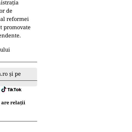
e elevi per
, iar noile
rea
 reformelor și
istrația
lor de
 al reformei