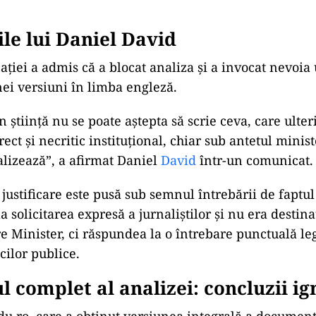
fost realizată de o instituție aflată în subordinea Mi
punsurile oficiale către presă au fost formulate de ap
re a modificat esențial conținutul. În locul unor răs
, Ministerul a formulat răspunsuri generice și ambi
a dacă IȘE a participat la elaborarea măsurilor din 
au răspuns: „Institutul de Științe ale Educației nu a f
 înlocuit formularea cu: „Studiile IȘE sunt adesea p
a privind solicitarea de analize după alegeri, răspun
primit solicitări”. Ministerul a răspuns că „nu a exist
ile lui Daniel David