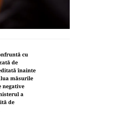
confruntă cu
izată de
editată înainte
valua măsurile
e negative
isterul a
ită de
.