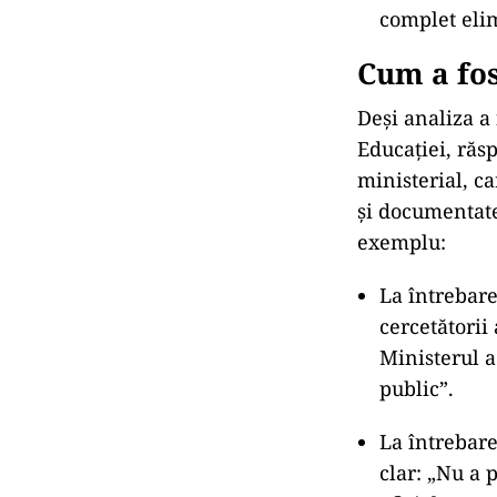
Majorarea n
europeană, c
Timpul total
internaționa
Exemple din 
reglementat
Riscuri educ
adâncirea in
Cinci recoma
complet eli
Cum a fos