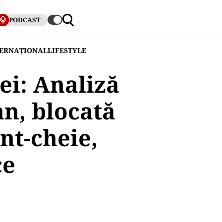
PODCAST
TERNAȚIONAL
LIFESTYLE
ei: Analiză
an, blocată
nt-cheie,
ce