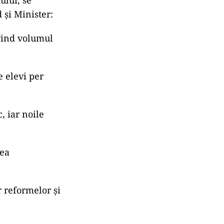
 unui „peer-
or să fie
terului pe
 că analiza a
ată asumării
gată de
gnorate
ului, se
 și Minister:
vind volumul