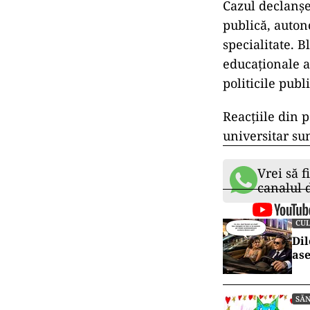
de muncă di
Comasarea șc
clasă pot ad
Profesorii s
măsuri pot r
Plata defici
personalului 
Este nevoie
de intervenț
Cazul declanșe
publică, autono
specialitate. 