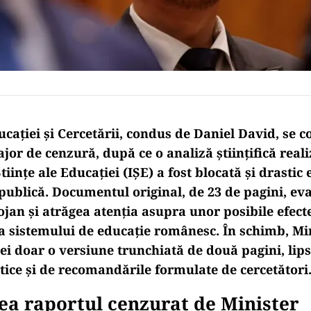
cației și Cercetării, condus de Daniel David, se 
or de cenzură, după ce o analiză științifică real
Științe ale Educației (IȘE) a fost blocată și drastic 
 publică. Documentul original, de 23 de pagini, e
ojan și atrăgea atenția asupra unor posibile efect
 sistemului de educație românesc. În schimb, Min
ei doar o versiune trunchiată de două pagini, lips
itice și de recomandările formulate de cercetători
ea raportul cenzurat de Minister