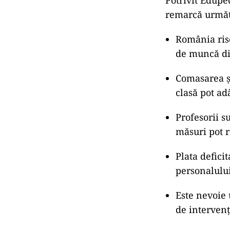
Ministrul Educ
review” și a u
„Nimeni în
asumat dir
care îl an
Totuși, această
fost redactată 
oficiale de căt
impactul politi
Conținutu
Potrivit Edupe
remarcă următo
România ris