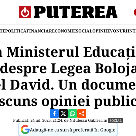
TE
POLITICĂ
FINANCIAR
ECONOMIE
SOCIAL
OPINII
ZVONURI
IN
 Ministerul Educați
ă despre Legea Boloj
l David. Un docume
scuns opiniei publi
Publicat: 24 iul. 2025, 21:24, de
Nitulescu Gabriel
, în
SOCIAL
Adaugă-ne ca sursă preferată în Google