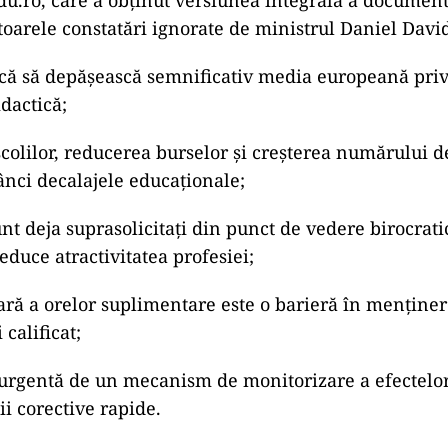
ației a admis că a blocat analiza și a invocat nevoia
nei versiuni în limba engleză.
 știință nu se poate aștepta să scrie ceva, care ulteri
ect și necritic instituțional, chiar sub antetul minis
alizează”, a afirmat Daniel
David
într-un comunicat.
 justificare este pusă sub semnul întrebării de faptul
la solicitarea expresă a jurnaliștilor și nu era destin
re Minister, ci răspundea la o întrebare punctuală le
cilor publice.
l complet al analizei: concluzii i
du.ro, care a obținut versiunea integrală a document
arele constatări ignorate de ministrul Daniel David
că să depășească semnificativ media europeană pri