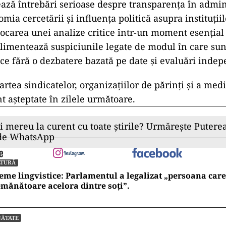
dactică;
olilor, reducerea burselor și creșterea numărului d
ânci decalajele educaționale;
unt deja suprasolicitați din punct de vedere birocratic
educe atractivitatea profesiei;
tară a orelor suplimentare este o barieră în menține
calificat;
 urgentă de un mecanism de monitorizare a efectelor
ii corective rapide.
ază întrebări serioase despre transparența în admin
mia cercetării și influența politică asupra instituții
Blocarea unei analize critice într-un moment esențial