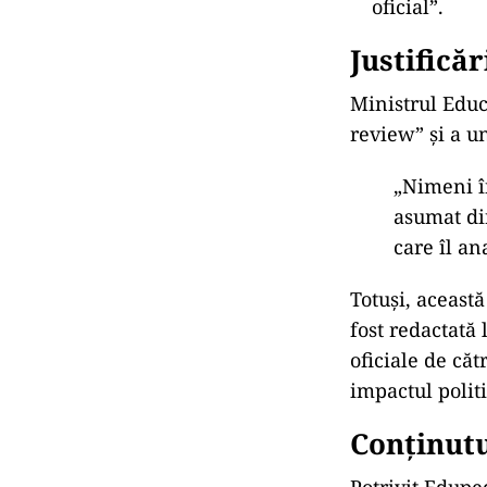
Deși analiza a 
Educației, răs
ministerial, ca
și documentate
exemplu:
La întrebare
cercetătorii 
Ministerul a
public”.
La întrebare
clar: „Nu a 
oficial”.
Justificăr