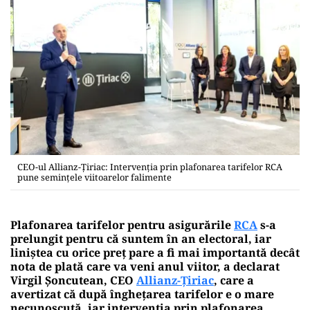
CEO-ul Allianz-Ţiriac: Intervenţia prin plafonarea tarifelor RCA
pune seminţele viitoarelor falimente
Plafonarea tarifelor pentru asigurările
RCA
s-a
prelungit pentru că suntem în an electoral, iar
liniştea cu orice preţ pare a fi mai importantă decât
nota de plată care va veni anul viitor, a declarat
Virgil Şoncutean, CEO
Allianz-Ţiriac
, care a
avertizat că după îngheţarea tarifelor e o mare
necunoscută, iar intervenţia prin plafonarea