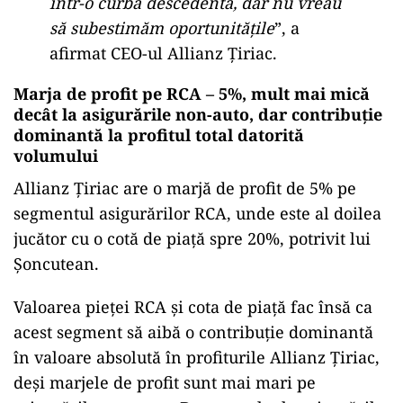
într-o curbă descedentă, dar nu vreau
să subestimăm oportunităţile
”, a
afirmat CEO-ul Allianz Ţiriac.
Marja de profit pe RCA – 5%, mult mai mică
decât la asigurările non-auto, dar contribuţie
dominantă la profitul total datorită
volumului
Allianz Ţiriac are o marjă de profit de 5% pe
segmentul asigurărilor RCA, unde este al doilea
jucător cu o cotă de piaţă spre 20%, potrivit lui
Şoncutean.
Valoarea pieţei RCA şi cota de piaţă fac însă ca
acest segment să aibă o contribuţie dominantă
în valoare absolută în profiturile Allianz Ţiriac,
deşi marjele de profit sunt mai mari pe