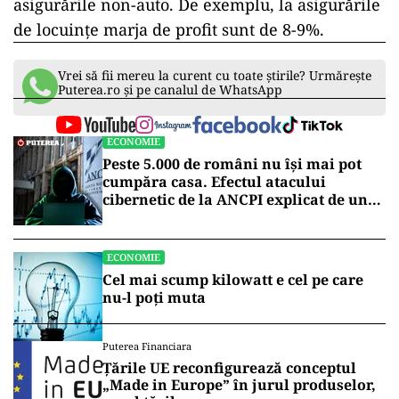
asigurările non-auto. De exemplu, la asigurările
de locuinţe marja de profit sunt de 8-9%.
Vrei să fii mereu la curent cu toate știrile? Urmărește
Puterea.ro și pe canalul de WhatsApp
ECONOMIE
Peste 5.000 de români nu își mai pot
cumpăra casa. Efectul atacului
cibernetic de la ANCPI explicat de un
broker
ECONOMIE
Cel mai scump kilowatt e cel pe care
nu-l poți muta
Puterea Financiara
Țările UE reconfigurează conceptul
„Made in Europe” în jurul produselor,