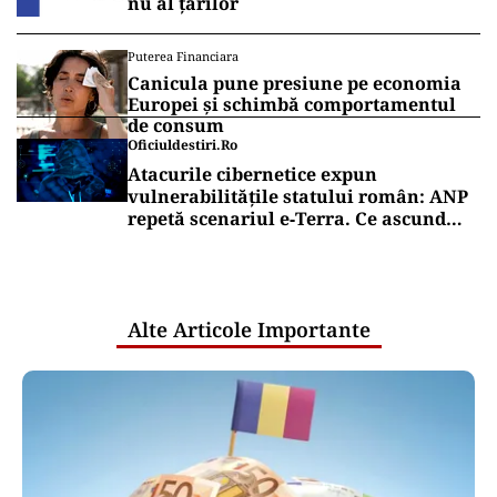
nu al țărilor
Puterea Financiara
Canicula pune presiune pe economia
Europei și schimbă comportamentul
de consum
Oficiuldestiri.ro
Atacurile cibernetice expun
vulnerabilitățile statului român: ANP
repetă scenariul e‑Terra. Ce ascund
comunicările oficiale și cine răspunde
pentru mentenanța IT a instituțiilor
publice
Alte Articole Importante