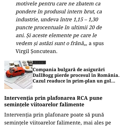
motivele pentru care ne zbatem ca
pondere în produsul intern brut, ca
industrie, undeva între 1,15 – 1,30
puncte procentuale în ultimii 20 de
ani. Şi aceste elemente pe care le
vedem şi astăzi sunt o frână
„, a spus
Virgil Şoncutean.
JUSTITIE
Compania bulgară de asigurări
DallBogg pierde procesul în România.
Cazul readuce în prim-plan un gol
legislativ
Intervenţia prin plafonarea RCA pune
seminţele viitoarelor falimente
Intervenţia prin plafonare poate să pună
seminţele viitoarelor falimente, mai ales pe