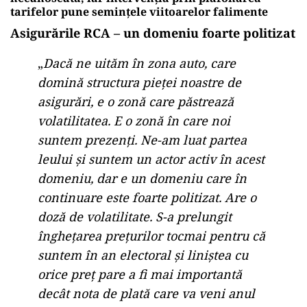
tarifelor pune seminţele viitoarelor falimente
Asigurările RCA – un domeniu foarte politizat
„
Dacă ne uităm în zona auto, care
domină structura pieţei noastre de
asigurări, e o zonă care păstrează
volatilitatea. E o zonă în care noi
suntem prezenţi. Ne-am luat partea
leului şi suntem un actor activ în acest
domeniu, dar e un domeniu care în
continuare este foarte politizat. Are o
doză de volatilitate. S-a prelungit
îngheţarea preţurilor tocmai pentru că
suntem în an electoral şi liniştea cu
orice preţ pare a fi mai importantă
decât nota de plată care va veni anul