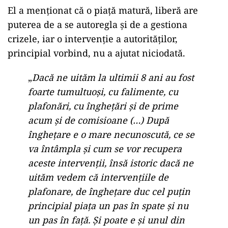
El a menţionat că o piaţă matură, liberă are
puterea de a se autoregla şi de a gestiona
crizele, iar o intervenţie a autorităţilor,
principial vorbind, nu a ajutat niciodată.
„
Dacă ne uităm la ultimii 8 ani au fost
foarte tumultuoşi, cu falimente, cu
plafonări, cu îngheţări şi de prime
acum şi de comisioane (…) După
îngheţare e o mare necunoscută, ce se
va întâmpla şi cum se vor recupera
aceste intervenţii, însă istoric dacă ne
uităm vedem că intervenţiile de
plafonare, de îngheţare duc cel puţin
principial piaţa un pas în spate şi nu
un pas în faţă. Şi poate e şi unul din