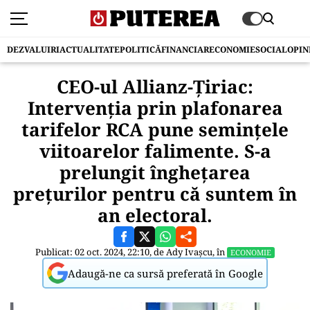
DEZVALUIRI
ACTUALITATE
POLITICĂ
FINANCIAR
ECONOMIE
SOCIAL
OPIN
CEO-ul Allianz-Ţiriac:
Intervenţia prin plafonarea
tarifelor RCA pune seminţele
viitoarelor falimente. S-a
prelungit îngheţarea
preţurilor pentru că suntem în
an electoral.
Publicat: 02 oct. 2024, 22:10, de
Ady Ivașcu
, în
ECONOMIE
Adaugă-ne ca sursă preferată în Google