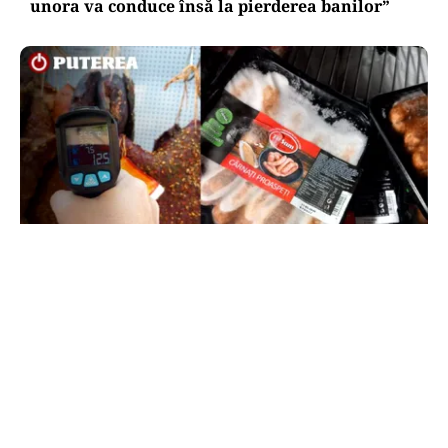
unora va conduce însă la pierderea banilor”
ACTUALITATE
Amenzi ANPC de peste 300.000 de lei la Bâlea
Lac: produse expirate, frigidere ruginite și
produse din carne și lapte, lăsate la soare
TOS
Politica Cookies
Protecția Datelor Personale