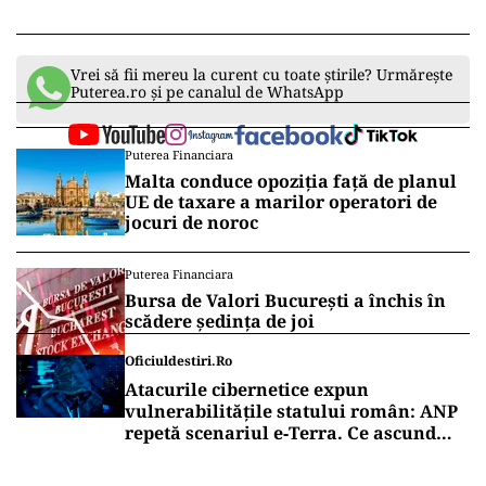
Vrei să fii mereu la curent cu toate știrile? Urmărește
Puterea.ro și pe canalul de WhatsApp
Puterea Financiara
Malta conduce opoziția față de planul
UE de taxare a marilor operatori de
jocuri de noroc
Puterea Financiara
Bursa de Valori București a închis în
scădere ședința de joi
Oficiuldestiri.ro
Atacurile cibernetice expun
vulnerabilitățile statului român: ANP
repetă scenariul e‑Terra. Ce ascund
comunicările oficiale și cine răspunde
pentru mentenanța IT a instituțiilor