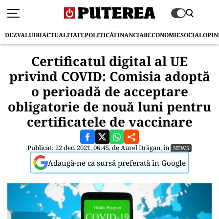
DEZVALUIRI
ACTUALITATE
POLITICĂ
FINANCIAR
ECONOMIE
SOCIAL
OPIN
Certificatul digital al UE
privind COVID: Comisia adoptă
o perioadă de acceptare
obligatorie de nouă luni pentru
certificatele de vaccinare
Publicat: 22 dec. 2021, 06:45, de
Aurel Drăgan
, în
NEWS
Adaugă-ne ca sursă preferată în Google