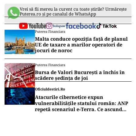
Vrei să fii mereu la curent cu toate știrile? Urmărește
Puterea.ro și pe canalul de WhatsApp
Puterea Financiara
Malta conduce opoziția față de planul
UE de taxare a marilor operatori de
jocuri de noroc
Puterea Financiara
Bursa de Valori București a închis în
scădere ședința de joi
Oficiuldestiri.ro
Atacurile cibernetice expun
vulnerabilitățile statului român: ANP
repetă scenariul e‑Terra. Ce ascund
comunicările oficiale și cine răspunde
pentru mentenanța IT a instituțiilor
publice