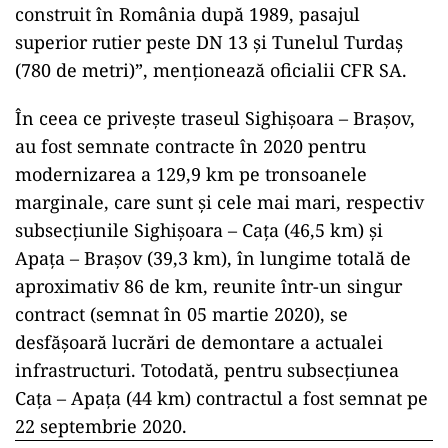
construit în România după 1989, pasajul
superior rutier peste DN 13 şi Tunelul Turdaş
(780 de metri)”, menționează oficialii CFR SA.
În ceea ce priveşte traseul Sighişoara – Braşov,
au fost semnate contracte în 2020 pentru
modernizarea a 129,9 km pe tronsoanele
marginale, care sunt şi cele mai mari, respectiv
subsecţiunile Sighişoara – Caţa (46,5 km) şi
Apaţa – Braşov (39,3 km), în lungime totală de
aproximativ 86 de km, reunite într-un singur
contract (semnat în 05 martie 2020), se
desfăşoară lucrări de demontare a actualei
infrastructuri. Totodată, pentru subsecţiunea
Caţa – Apaţa (44 km) contractul a fost semnat pe
22 septembrie 2020.