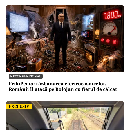
NECONVENTIONAL
FrikiPedia: răzbunarea electrocasnicelor.
Românii îl atacă pe Bolojan cu fierul de călcat
EXCLUSIV
EXCLUSIV