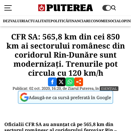
DEZVALUIRI
ACTUALITATE
POLITICĂ
FINANCIAR
ECONOMIE
SOCIAL
OPIN
CFR SA: 565,8 km din cei 850
km ai sectorului românesc din
coridorul Rin-Dunăre sunt
modernizați. Trenurile pot
circula cu 120 km/h
Publicat: 02 oct. 2020, 16:20, de
Ziarul Puterea
, în
ESENȚIAL
Adaugă-ne ca sursă preferată în Google
Oficialii CFR SA au anunțat că pe 565,8 km din
sectorul românesc al coridorului feroviar Rin –