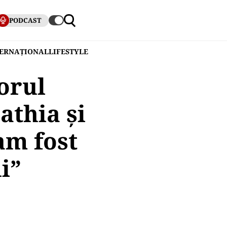
PODCAST
TERNAȚIONAL
LIFESTYLE
orul
thia și
am fost
i”