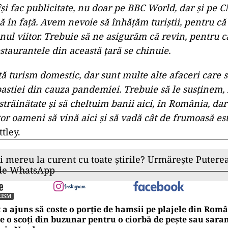
își fac publicitate, nu doar pe BBC World, dar și pe C
să în față. Avem nevoie să înhățăm turiștii, pentru că
ul viitor. Trebuie să ne asigurăm că revin, pentru c
estaurantele din această țară se chinuie.
tă turism domestic, dar sunt multe alte afaceri care 
stiei din cauza pandemiei. Trebuie să le susținem, 
trăinătate și să cheltuim banii aici, în România, dar
tor oameni să vină aici și să vadă cât de frumoasă e
tley.
ii mereu la curent cu toate știrile? Urmărește Puterea
 de WhatsApp
RISM
 a ajuns să coste o porție de hamsii pe plajele din Rom
e o scoți din buzunar pentru o ciorbă de pește sau sara