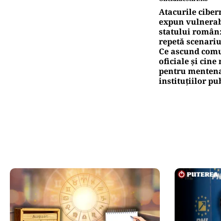
Atacurile ciber
expun vulnerabi
statului român
repetă scenariu
Ce ascund comu
oficiale și cin
pentru mentena
instituțiilor pu