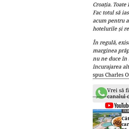
Croația. Toate 
Fac totul să ia
acum pentru an
hotelurile și r
În regulă, exis
marginea prăpa
nu ne duce în s
încurajarea al
spus Charles Ot
Vrei să f
canalul
TU
Cât
car