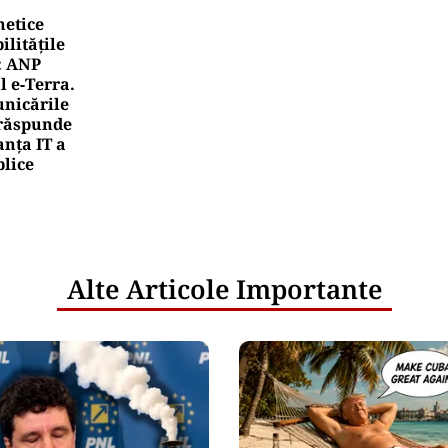
netice
litățile
: ANP
l e‑Terra.
nicările
e răspunde
nța IT a
blice
Alte Articole Importante