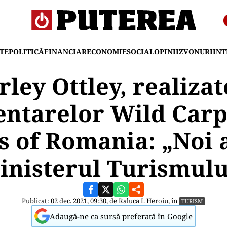
TE
POLITICĂ
FINANCIAR
ECONOMIE
SOCIAL
OPINII
ZVONURI
IN
rley Ottley, realizat
ntarelor Wild Carpa
s of Romania: „Noi 
inisterul Turismulu
Publicat: 02 dec. 2021, 09:30, de
Raluca I. Heroiu
, în
TURISM
Adaugă-ne ca sursă preferată în Google