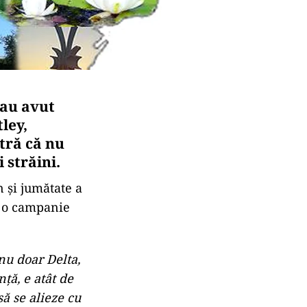
 au avut
ley,
stră că nu
 străini.
n și jumătate a
e o campanie
nu doar Delta,
ță, e atât de
să se alieze cu