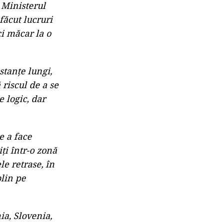
t Ministerul
făcut lucruri
i măcar la o
tanțe lungi,
 riscul de a se
 logic, dar
e a face
ți într-o zonă
le retrase, în
plin pe
ia, Slovenia,