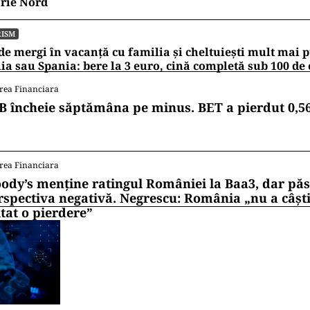
rie Nord
RISM
e mergi în vacanță cu familia și cheltuiești mult mai p
lia sau Spania: bere la 3 euro, cină completă sub 100 de
rea Financiara
B încheie săptămâna pe minus. BET a pierdut 0,5
rea Financiara
ody’s menține ratingul României la Baa3, dar pă
rspectiva negativă. Negrescu: România „nu a câști
itat o pierdere”