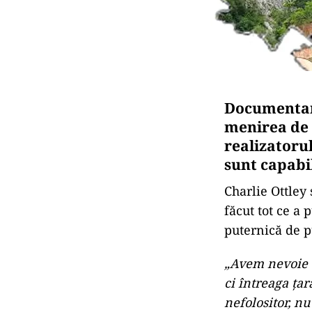
Documentare
menirea de 
realizatorul
sunt capabil
Charlie Ottley
făcut tot ce a
puternică de pu
„Avem nevoie c
ci întreaga țar
nefolositor, nu