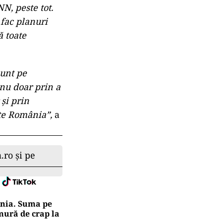
NN, peste tot.
 fac planuri
ă toate
sunt pe
nu doar prin a
 și prin
ste România”,
a
.ro și pe
ânia. Suma pe
mură de crap la