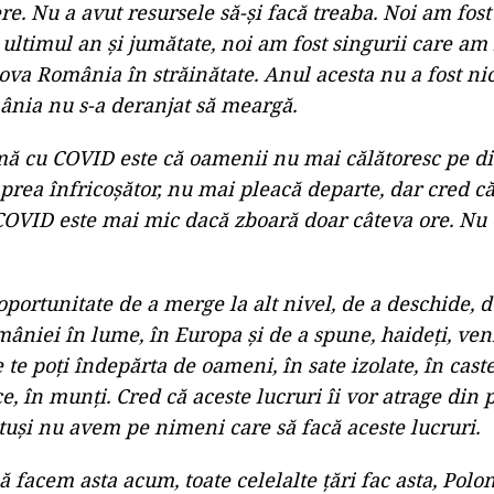
re. Nu a avut resursele să-și facă treaba. Noi am fos
ultimul an și jumătate, noi am fost singurii care am 
va România în străinătate. Anul acesta nu a fost nic
ânia nu s-a deranjat să meargă.
 cu COVID este că oamenii nu mai călătoresc pe dis
prea înfricoșător, nu mai pleacă departe, dar cred că
OVID este mai mic dacă zboară doar câteva ore. Nu e
portunitate de a merge la alt nivel, de a deschide, d
mâniei în lume, în Europa și de a spune, haideți, veni
 te poți îndepărta de oameni, în sate izolate, în caste
e, în munți. Cred că aceste lucruri îi vor atrage din 
otuși nu avem pe nimeni care să facă aceste lucruri.
facem asta acum, toate celelalte țări fac asta, Polon