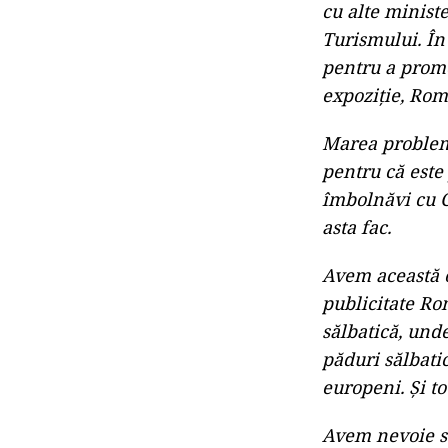
cu alte ministe
Turismului. În 
pentru a promo
expoziție, Rom
Marea problemă
pentru că este 
îmbolnăvi cu C
asta fac.
Avem această o
publicitate Ro
sălbatică, unde
păduri sălbatic
europeni. Și t
Avem nevoie să 