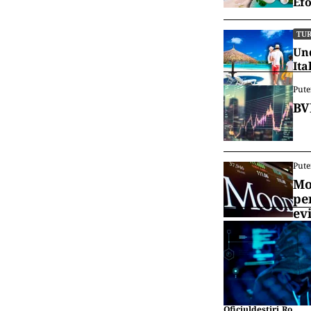
Efo
TU
Und
Ita
Pute
BV
Pute
Mo
pe
ev
Oficiuldestiri.ro