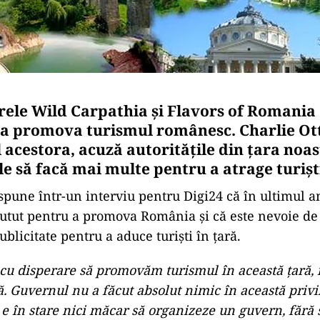
le Wild Carpathia și Flavors of Romania
a promova turismul românesc. Charlie Ott
 acestora, acuză autoritățile din țara noa
e să facă mai multe pentru a atrage turiști
 spune într-un interviu pentru Digi24 că în ultimul a
 putut pentru a promova România și că este nevoie d
blicitate pentru a aduce turiști în țară.
u disperare să promovăm turismul în această țară, 
ă. Guvernul nu a făcut absolut nimic în această privin
 e în stare nici măcar să organizeze un guvern, fără 