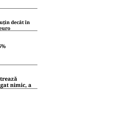
uțin decât în
 euro
6%
strează
gat nimic, a