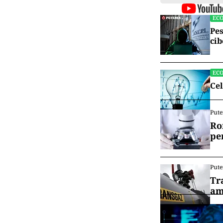
Trezoreriei SU
context ideal 
refugiu pentru
financiar occi
Custodia aurul
de influență ge
globală. Prin 
de aur într-un
fața centrelor
Vrei să f
canalul
EC
Pes
cib