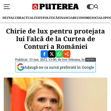
DEZVALUIRI
ACTUALITATE
POLITICĂ
FINANCIAR
ECONOMIE
SOCIAL
OPIN
Chirie de lux pentru protejata
lui Falcă de la Curtea de
Conturi a României
Publicat: 15 iun. 2023, 13:00, de
Ion Teleanu
, în
NEWS
Adaugă-ne ca sursă preferată în Google