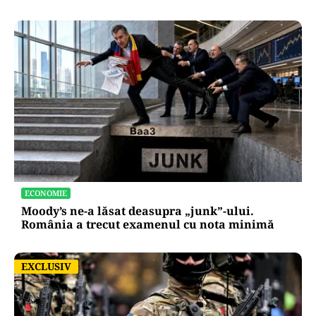
ECONOMIE
Moody’s ne-a lăsat deasupra „junk”-ului.
România a trecut examenul cu nota minimă
EXCLUSIV
EXCLUSIV