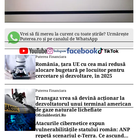
Vrei să fii mereu la curent cu toate știrile? Urmărește
Puterea.ro și pe canalul de WhatsApp
Puterea Financiara
România, țara UE cu cea mai redusă
alocare bugetară pe locuitor pentru
cercetare și dezvoltare, în 2025
Puterea Financiara
Transgaz vrea să devină acționar la
dezvoltatorul unui terminal american
de gaze naturale lichefiate
Oficiuldestiri.ro
Atacurile cibernetice expun
vulnerabilitățile statului român: ANP
repetă scenariul e‑Terra. Ce ascund