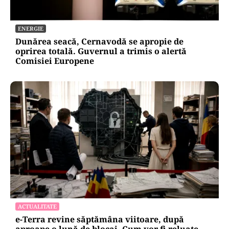
ENERGIE
Dunărea seacă, Cernavodă se apropie de
oprirea totală. Guvernul a trimis o alertă
Comisiei Europene
ACTUALITATE
e-Terra revine săptămâna viitoare, după
aproape o lună de blocaj. Cum vor fi reluate