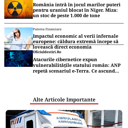
România intră în jocul marilor puteri
pentru uraniul blocat în Niger. Miza:
un stoc de peste 1.000 de tone
Puterea Financiara
Impactul economic al verii infernale
europene: căldura extremă începe să
lovească direct economia
Oficiuldestiri.ro
Atacurile cibernetice expun
vulnerabilitățile statului român: ANP
repetă scenariul e‑Terra. Ce ascund
comunicările oficiale și cine răspunde
pentru mentenanța IT a instituțiilor
publice
Alte Articole Importante