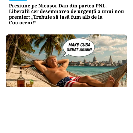
Presiune pe Nicușor Dan din partea PNL.
Liberalii cer desemnarea de urgență a unui nou
premier: „Trebuie să iasă fum alb de la
Cotroceni!”
INTERNAȚIONAL
Cuba, prinsă în menghină. Marco Rubio
avertizează Havana că nu mai există nicio
„supapă de scăpare”