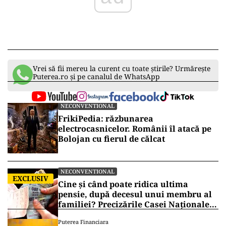
Vrei să fii mereu la curent cu toate știrile? Urmărește
Puterea.ro și pe canalul de WhatsApp
NECONVENTIONAL
FrikiPedia: răzbunarea
electrocasnicelor. Românii îl atacă pe
Bolojan cu fierul de călcat
NECONVENTIONAL
EXCLUSIV
Cine și când poate ridica ultima
pensie, după decesul unui membru al
familiei? Precizările Casei Naționale
de Pensii
Puterea Financiara