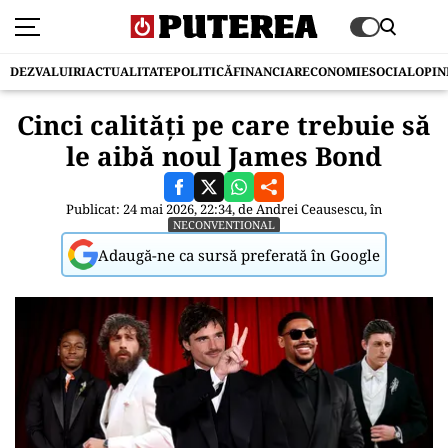
DEZVALUIRI
ACTUALITATE
POLITICĂ
FINANCIAR
ECONOMIE
SOCIAL
OPIN
Cinci calități pe care trebuie să
le aibă noul James Bond
Publicat: 24 mai 2026, 22:34, de
Andrei Ceausescu
, în
NECONVENTIONAL
Adaugă-ne ca sursă preferată în Google