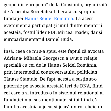
geopolitic european” de la Constanța, organizată
de Asociația Societatea Liberală cu sprijinul
fundației
Hanns Seidel România.
La acest
eveniment a participat și unul dintre mentorii
acesteia, fostul lider PDL Mircea Toader, dar și
europarlamentarul Daniel Buda.
Însă, ceea ce nu s-a spus, este faptul că avocata
Adriana- Mihaela Georgescu a avut o relație
specială cu cei de la Hanns Seidel România,
prin intermediul controversatului politician
Tănase Stamule. De fapt, acesta a susținut-o
puternic pe avocata arestată ieri de DNA, fiind
cel care a și introdus-o în sistemul relațional al
fundației mai sus menționate, știiut fiind că
familia acestuia a jucat și joacă un rol-cheie în