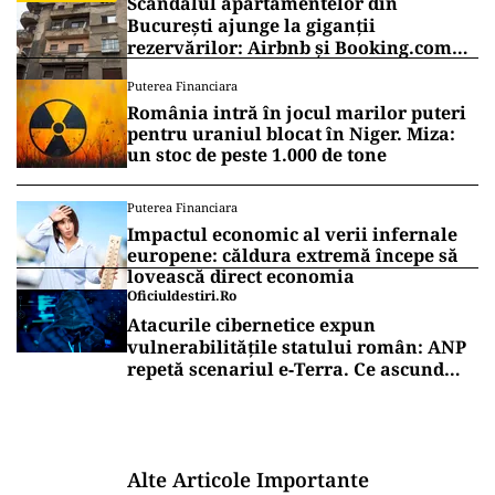
Scandalul apartamentelor din
București ajunge la giganții
rezervărilor: Airbnb și Booking.com
anunță măsuri și cer respectarea legii
Puterea Financiara
România intră în jocul marilor puteri
pentru uraniul blocat în Niger. Miza:
un stoc de peste 1.000 de tone
Puterea Financiara
Impactul economic al verii infernale
europene: căldura extremă începe să
lovească direct economia
Oficiuldestiri.ro
Atacurile cibernetice expun
vulnerabilitățile statului român: ANP
repetă scenariul e‑Terra. Ce ascund
comunicările oficiale și cine răspunde
pentru mentenanța IT a instituțiilor
publice
Alte Articole Importante