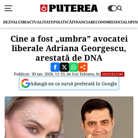
DEZVALUIRI
ACTUALITATE
POLITICĂ
FINANCIAR
ECONOMIE
SOCIAL
OPIN
Cine a fost „umbra” avocatei
liberale Adriana Georgescu,
arestată de DNA
Publicat: 30 ian. 2026, 11:33, de
Ion Teleanu
, în
DEZVĂLUIRI
Adaugă-ne ca sursă preferată în Google