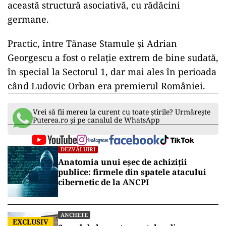
această structură asociativă, cu rădăcini
germane.
Practic, între Tănase Stamule și Adrian
Georgescu a fost o relație extrem de bine sudată,
în special la Sectorul 1, dar mai ales în perioada
când Ludovic Orban era premierul României.
Vrei să fii mereu la curent cu toate știrile? Urmărește
Puterea.ro și pe canalul de WhatsApp
DEZVĂLUIRI
Anatomia unui eșec de achiziții
publice: firmele din spatele atacului
cibernetic de la ANCPI
ANCHETE
EXCLUSIV