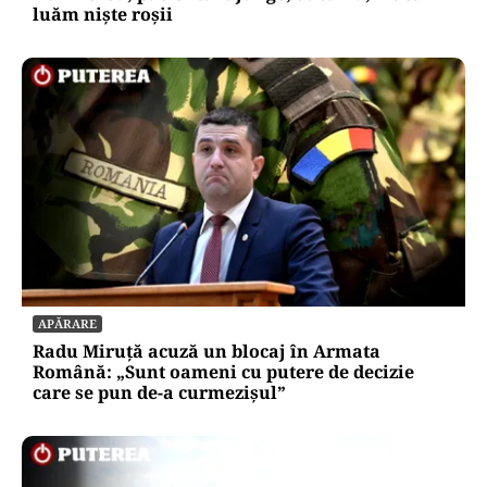
luăm niște roșii
APĂRARE
Radu Miruță acuză un blocaj în Armata
Română: „Sunt oameni cu putere de decizie
care se pun de-a curmezișul”