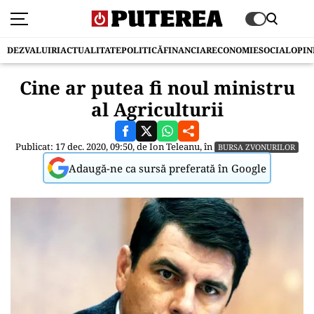
DEZVALUIRI
ACTUALITATE
POLITICĂ
FINANCIAR
ECONOMIE
SOCIAL
OPIN
Cine ar putea fi noul ministru
al Agriculturii
Publicat: 17 dec. 2020, 09:50, de
Ion Teleanu
, în
BURSA ZVONURILOR
Adaugă-ne ca sursă preferată în Google