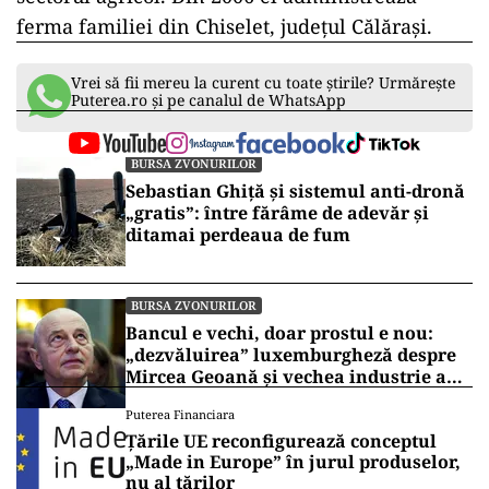
ferma familiei din Chiselet, județul Călărași.
Vrei să fii mereu la curent cu toate știrile? Urmărește
Puterea.ro și pe canalul de WhatsApp
BURSA ZVONURILOR
Sebastian Ghiță și sistemul anti-dronă
„gratis”: între fărâme de adevăr și
ditamai perdeaua de fum
BURSA ZVONURILOR
Bancul e vechi, doar prostul e nou:
„dezvăluirea” luxemburgheză despre
Mircea Geoană și vechea industrie a
scandalului prost ambalat
Puterea Financiara
Țările UE reconfigurează conceptul
„Made in Europe” în jurul produselor,
nu al țărilor