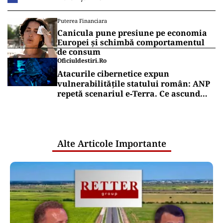
Puterea Financiara
Canicula pune presiune pe economia
Europei și schimbă comportamentul
de consum
Oficiuldestiri.ro
Atacurile cibernetice expun
vulnerabilitățile statului român: ANP
repetă scenariul e‑Terra. Ce ascund
comunicările oficiale și cine răspunde
pentru mentenanța IT a instituțiilor
publice
Alte Articole Importante