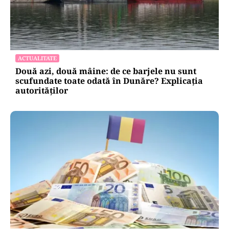
ACTUALITATE
Două azi, două mâine: de ce barjele nu sunt
scufundate toate odată în Dunăre? Explicația
autorităților