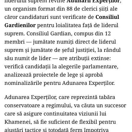
liderului suprem revine
Adunării Experților
,
un organism format din 88 de clerici șiiți ale
căror candidaturi sunt verificate de
Consiliul
Gardienilor
pentru loialitatea față de liderul
suprem. Consiliul Gardian, compus din 12
membri — jumătate numiți direct de liderul
suprem și jumătate de șeful justiției, la rândul
său numit de lider — are atribuții extinse:
verifică candidații la alegerile parlamentare,
analizează proiectele de lege și aprobă
nominalizările pentru Adunarea Experților.
Adunarea Experților, care reprezintă tabăra
conservatoare a regimului, va căuta un succesor
care să asigure continuitatea viziunii lui
Khamenei, să fie suficient de flexibil pentru
ajustări tactice și totodată ferm împotriva