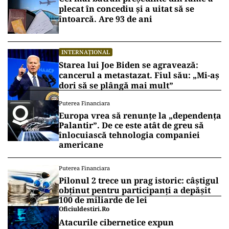
plecat în concediu și a uitat să se
întoarcă. Are 93 de ani
INTERNAȚIONAL
Starea lui Joe Biden se agravează:
cancerul a metastazat. Fiul său: „Mi-aș
dori să se plângă mai mult”
Puterea Financiara
Europa vrea să renunțe la „dependența
Palantir”. De ce este atât de greu să
înlocuiască tehnologia companiei
americane
Puterea Financiara
Pilonul 2 trece un prag istoric: câștigul
obținut pentru participanți a depășit
100 de miliarde de lei
Oficiuldestiri.ro
Atacurile cibernetice expun