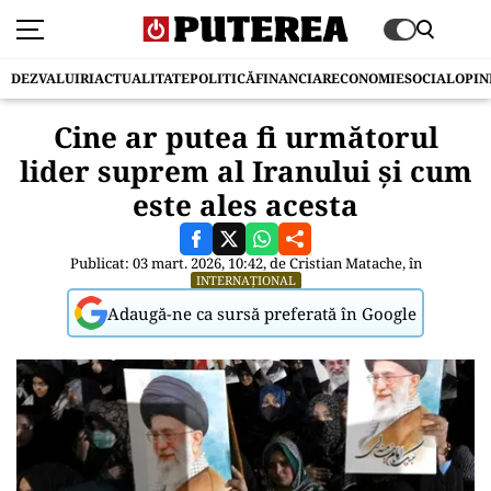
DEZVALUIRI
ACTUALITATE
POLITICĂ
FINANCIAR
ECONOMIE
SOCIAL
OPIN
Cine ar putea fi următorul
lider suprem al Iranului și cum
este ales acesta
Publicat: 03 mart. 2026, 10:42, de
Cristian Matache
, în
INTERNAȚIONAL
Adaugă-ne ca sursă preferată în Google