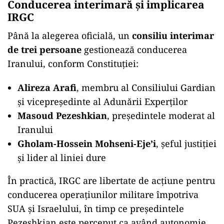
Conducerea interimară și implicarea
IRGC
Până la alegerea oficială, un
consiliu interimar
de trei persoane
gestionează conducerea
Iranului, conform Constituției:
Alireza Arafi
, membru al Consiliului Gardian
și vicepreședinte al Adunării Experților
Masoud Pezeshkian
, președintele moderat al
Iranului
Gholam-Hossein Mohseni-Eje’i
, șeful justiției
și lider al liniei dure
În practică, IRGC are libertate de acțiune pentru
conducerea operațiunilor militare împotriva
SUA și Israelului, în timp ce președintele
Pezeshkian este perceput ca având autonomie