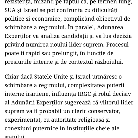
rezistență, mizând pe faptul că, pe termen lung,
SUA și Israel se pot confrunta cu dificultăți
politice și economice, complicând obiectivul de
schimbare a regimului. În paralel, Adunarea
Experților va analiza candidații și va lua decizia
privind numirea noului lider suprem. Procesul
poate fi rapid sau prelungit, în funcție de
presiunile interne și de contextul războiului.
Chiar dacă Statele Unite și Israel urmăresc o
schimbare a regimului, complexitatea puterii
interne iraniene, influența IRGC și rolul decisiv
al Adunării Experților sugerează că viitorul lider
suprem va fi probabil un cleric conservator,
experimentat, cu autoritate religioasă și
conexiuni puternice în instituțiile cheie ale
statului.