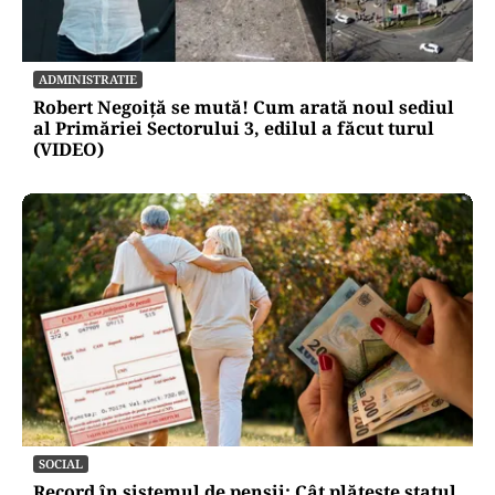
ADMINISTRATIE
Robert Negoiță se mută! Cum arată noul sediul
al Primăriei Sectorului 3, edilul a făcut turul
(VIDEO)
SOCIAL
Record în sistemul de pensii: Cât plătește statul