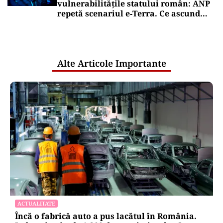
vulnerabilitățile statului român: ANP
repetă scenariul e‑Terra. Ce ascund
comunicările oficiale și cine răspunde
pentru mentenanța IT a instituțiilor
publice
Alte Articole Importante
ACTUALITATE
Încă o fabrică auto a pus lacătul în România.