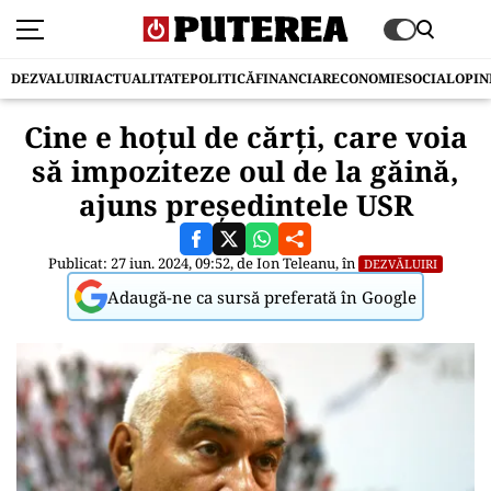
DEZVALUIRI
ACTUALITATE
POLITICĂ
FINANCIAR
ECONOMIE
SOCIAL
OPIN
Cine e hoțul de cărți, care voia
să impoziteze oul de la găină,
ajuns președintele USR
Publicat: 27 iun. 2024, 09:52, de
Ion Teleanu
, în
DEZVĂLUIRI
Adaugă-ne ca sursă preferată în Google