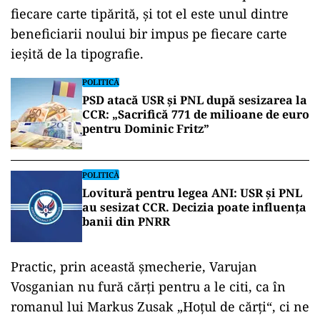
fiecare carte tipărită, și tot el este unul dintre
beneficiarii noului bir impus pe fiecare carte
ieșită de la tipografie.
POLITICĂ
PSD atacă USR și PNL după sesizarea la
CCR: „Sacrifică 771 de milioane de euro
pentru Dominic Fritz”
POLITICĂ
Lovitură pentru legea ANI: USR și PNL
au sesizat CCR. Decizia poate influența
banii din PNRR
Practic, prin această șmecherie, Varujan
Vosganian nu fură cărți pentru a le citi, ca în
romanul lui Markus Zusak „Hoțul de cărți“, ci ne