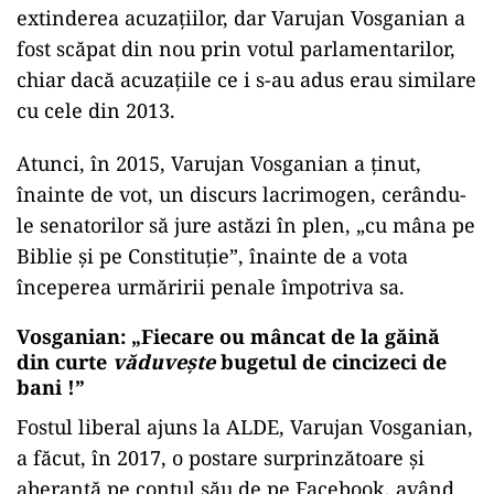
extinderea acuzațiilor, dar Varujan Vosganian a
fost scăpat din nou prin votul parlamentarilor,
chiar dacă acuzațiile ce i s-au adus erau similare
cu cele din 2013.
Atunci, în 2015, Varujan Vosganian a ținut,
înainte de vot, un discurs lacrimogen, cerându-
le senatorilor să jure astăzi în plen, „cu mâna pe
Biblie şi pe Constituţie”, înainte de a vota
începerea urmăririi penale împotriva sa.
Vosganian: „Fiecare ou mâncat de la găină
din curte
văduveşte
bugetul de cincizeci de
bani !”
Fostul liberal ajuns la ALDE, Varujan Vosganian,
a făcut, în 2017, o postare surprinzătoare și
aberantă pe contul său de pe Facebook, având