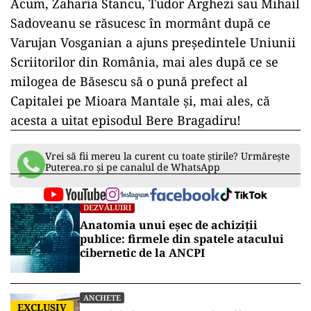
Acum, Zaharia Stancu, Tudor Arghezi sau Mihail
Sadoveanu se răsucesc în mormânt după ce
Varujan Vosganian a ajuns președintele Uniunii
Scriitorilor din România, mai ales după ce se
milogea de Băsescu să o pună prefect al
Capitalei pe Mioara Mantale și, mai ales, că
acesta a uitat episodul Bere Bragadiru!
Vrei să fii mereu la curent cu toate știrile? Urmărește
Puterea.ro și pe canalul de WhatsApp
DEZVĂLUIRI
Anatomia unui eșec de achiziții
publice: firmele din spatele atacului
cibernetic de la ANCPI
ANCHETE
EXCLUSIV