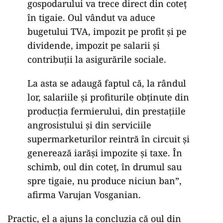
gospodarului va trece direct din coteţ
în tigaie. Oul vândut va aduce
bugetului TVA, impozit pe profit şi pe
dividende, impozit pe salarii şi
contribuţii la asigurările sociale.
La asta se adaugă faptul că, la rândul
lor, salariile şi profiturile obţinute din
producţia fermierului, din prestaţiile
angrosistului şi din serviciile
supermarketurilor reintră în circuit şi
generează iarăşi impozite şi taxe. În
schimb, oul din coteţ, în drumul sau
spre tigaie, nu produce niciun ban”,
afirma Varujan Vosganian.
Practic, el a ajuns la concluzia că oul din