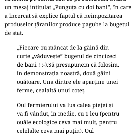
un mesaj intitulat „Punguța cu doi bani”, în care
a încercat să explice faptul că neimpozitarea
produselor țăranilor produce pagube la bugetul
de stat.
„Fiecare ou mâncat de la găină din
curte „văduveşte” bugetul de cincizeci
de bani ! :-).Să presupunem că folosim,
în demonstraţia noastră, două găini
ouătoare. Una dintre ele aparţine unei
ferme, cealaltă unui coteţ.
Oul fermierului va lua calea pieţei şi
va fi vândut, în medie, cu 1 leu (pentru
ouăle ecologice ceva mai mult, pentru
celelalte ceva mai puţin). Oul