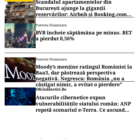
Scandalul apartamentelor din
București ajunge la giganții
rezervărilor: Airbnb și Booking.com
anunță măsuri și cer respectarea legii
Puterea Financiara
BVB încheie săptămâna pe minus. BET
a pierdut 0,56%
Puterea Financiara
Moody’s menține ratingul României la
Baa3, dar păstrează perspectiva
negativă. Negrescu: România „nu a
câștigat nimic, a evitat o pierdere”
Oficiuldestiri.ro
Atacurile cibernetice expun
vulnerabilitățile statului român: ANP
repetă scenariul e‑Terra. Ce ascund
comunicările oficiale și cine răspunde
pentru mentenanța IT a instituțiilor
publice