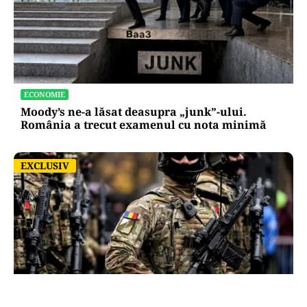
ECONOMIE
Moody’s ne-a lăsat deasupra „junk”-ului.
România a trecut examenul cu nota minimă
EXCLUSIV
EXCLUSIV