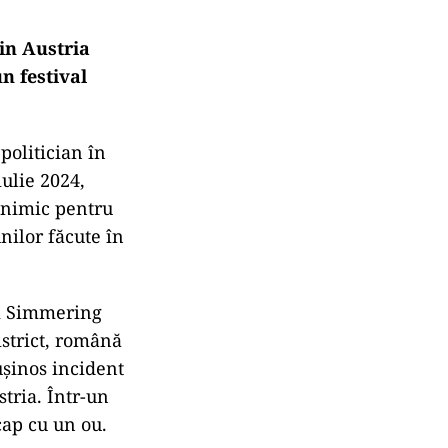
in Austria
un festival
politician în
ulie 2024,
t nimic pentru
nilor făcute în
ui Simmering
istrict, română
ușinos incident
tria. Într-un
cap cu un ou.