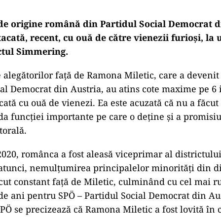
 de origine română din Partidul Social Democrat d
tacată, recent, cu ouă de către vienezii furioși, la 
ictul Simmering.
alegătorilor față de Ramona Miletic, care a devenit 
ial Democrat din Austria, au atins cote maxime pe 6 i
acată cu ouă de vienezi. Ea este acuzată că nu a făcu
uda funcției importante pe care o deține și a promisiu
orală.
020, românca a fost aleasă viceprimar al districtul
atunci, nemulțumirea principalelor minorități din d
escut constant față de Miletic, culminând cu cel mai r
 de ani pentru SPÖ – Partidul Social Democrat din Aus
PÖ se precizează că Ramona Miletic a fost lovită în 