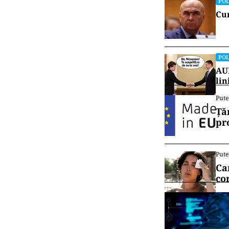
POL
Cum
POL
AUR
lin
Pute
Ță
pr
Pute
Ca
co