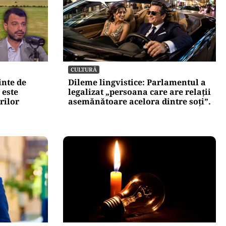
CULTURĂ
inte de
Dileme lingvistice: Parlamentul a
 este
legalizat „persoana care are relații
rilor
asemănătoare acelora dintre soți”.