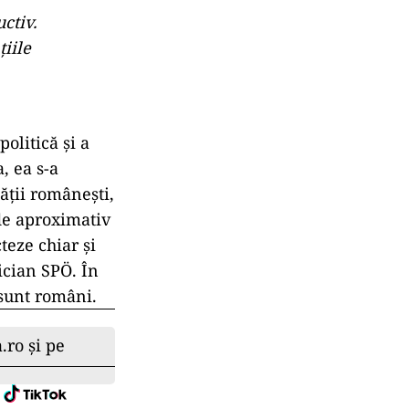
ctiv.
iile
olitică și a
, ea s-a
ății românești,
de aproximativ
cteze chiar și
ician SPÖ. În
 sunt români.
.ro și pe