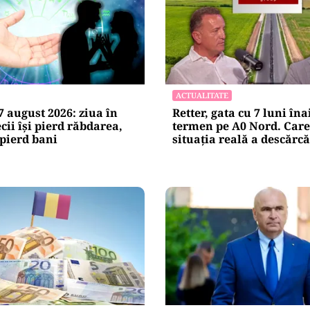
ACTUALITATE
 august 2026: ziua în
Retter, gata cu 7 luni îna
cii își pierd răbdarea,
termen pe A0 Nord. Care
 pierd bani
situația reală a descărcă