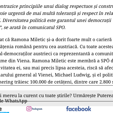
ntrazice principiile unui dialog respectuos și constru
ie urgentă de mai multă toleranță și respect în relaț
. Diversitatea politică este garantul unei democrații
”, se arată în comunicatul SPO.
t că Ramona Miletic și-a dorit foarte mult o carieră p
tățenia română pentru cea austriacă. Cu toate acestea
al-democraților austrieci ca reprezentantă a comunit
ime din Viena. Ramona Miletic este membră a SPÖ 
ivitatea ei, sau mai precis lipsa acesteia, riscă să afe
rului general al Vienei, Michael Ludwig, și el polit
mering trăiesc 100.000 de cetățeni, dintre care 2.800
ii mereu la curent cu toate știrile? Urmărește Puterea
 de WhatsApp