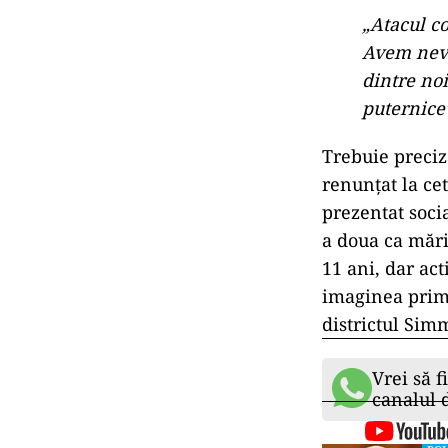
„Atacul co
Avem nevo
dintre noi
puternice
Trebuie preciza
renunțat la ce
prezentat soci
a doua ca măr
11 ani, dar act
imaginea prima
districtul Sim
Vrei să f
canalul