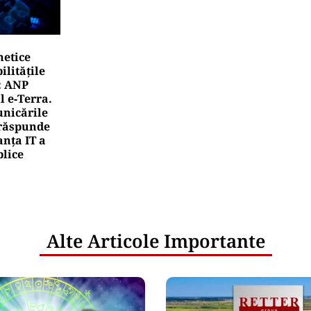
netice
litățile
: ANP
l e‑Terra.
nicările
e răspunde
nța IT a
blice
Alte Articole Importante