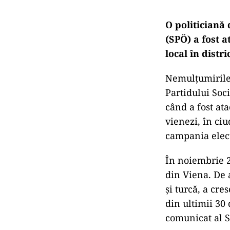
O politiciană
(SPÖ) a fost a
local în distr
Nemulțumirile 
Partidului Soc
când a fost at
vienezi, în ci
campania elect
În noiembrie 2
din Viena. De 
și turcă, a cr
din ultimii 30
comunicat al S