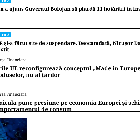
ITICĂ
 a ajuns Guvernul Bolojan să piardă 11 hotărâri în in
ITICĂ
 și-a făcut site de suspendare. Deocamdată, Nicușor D
iștit
rea Financiara
rile UE reconfigurează conceptul „Made in Europe
oduselor, nu al țărilor
rea Financiara
nicula pune presiune pe economia Europei și sc
mportamentul de consum