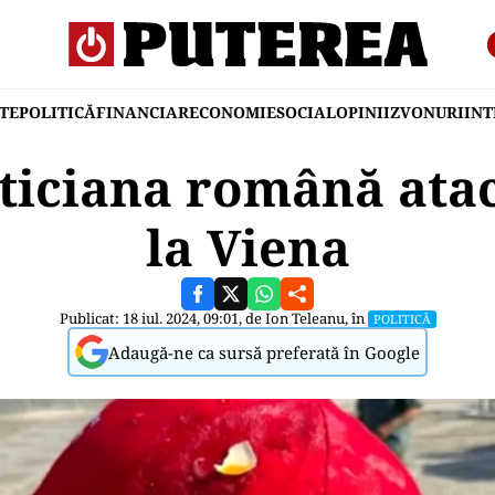
TE
POLITICĂ
FINANCIAR
ECONOMIE
SOCIAL
OPINII
ZVONURI
IN
iticiana română ata
la Viena
Publicat: 18 iul. 2024, 09:01, de
Ion Teleanu
, în
POLITICĂ
Adaugă-ne ca sursă preferată în Google