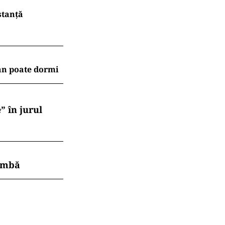
stanță
an poate dormi
” în jurul
himbă