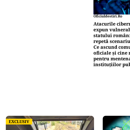
Oficiuldestiri.ro
Atacurile ciber
expun vulnerabi
statului român
repetă scenariu
Ce ascund comu
oficiale și cin
pentru mentena
instituțiilor pu
EXCLUSIV
EXCLUSIV