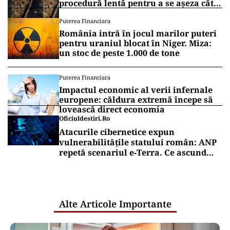
procedură lentă pentru a se așeza cât
mai bine”
Puterea Financiara
România intră în jocul marilor puteri
pentru uraniul blocat în Niger. Miza:
un stoc de peste 1.000 de tone
Puterea Financiara
Impactul economic al verii infernale
europene: căldura extremă începe să
lovească direct economia
Oficiuldestiri.ro
Atacurile cibernetice expun
vulnerabilitățile statului român: ANP
repetă scenariul e‑Terra. Ce ascund
comunicările oficiale și cine răspunde
pentru mentenanța IT a instituțiilor
publice
Alte Articole Importante