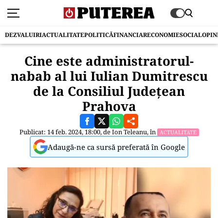
DEZVALUIRI
ACTUALITATE
POLITICĂ
FINANCIAR
ECONOMIE
SOCIAL
OPIN
Cine este administratorul-
nabab al lui Iulian Dumitrescu
de la Consiliul Județean
Prahova
Publicat: 14 feb. 2024, 18:00, de
Ion Teleanu
, în
ACTUALITATE
Adaugă-ne ca sursă preferată în Google