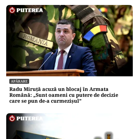
APĂRARE
Radu Miruță acuză un blocaj în Armata
Română: „Sunt oameni cu putere de decizie
care se pun de-a curmezișul”