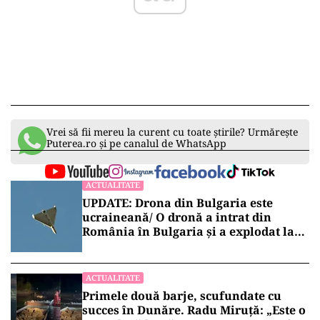
Vrei să fii mereu la curent cu toate știrile? Urmărește
Puterea.ro și pe canalul de WhatsApp
ACTUALITATE
UPDATE: Drona din Bulgaria este
ucraineană/ O dronă a intrat din
România în Bulgaria şi a explodat la
100 de metri de graniţă
ACTUALITATE
Primele două barje, scufundate cu
succes în Dunăre. Radu Miruță: „Este o