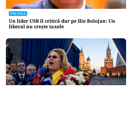
POLITICĂ
Un lider USR îl critică dur pe Ilie Bolojan: Un
liberal nu crește taxele
POLITICĂ
Tovarășa Șoșoacă: denunțată penal pentru
trădare și comunicarea de informații false