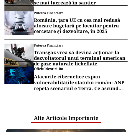
se mai lucrează în șantier
Puterea Financiara
România, țara UE cu cea mai redusă
alocare bugetară pe locuitor pentru
cercetare și dezvoltare, în 2025
Puterea Financiara
Transgaz vrea să devină acționar la
dezvoltatorul unui terminal american
de gaze naturale lichefiate
Oficiuldestiri.ro
Atacurile cibernetice expun
vulnerabilitățile statului român: ANP
repetă scenariul e‑Terra. Ce ascund
comunicările oficiale și cine răspunde
pentru mentenanța IT a instituțiilor
publice
Alte Articole Importante