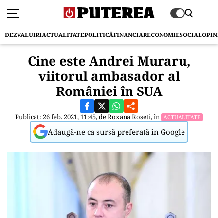
DEZVALUIRI
ACTUALITATE
POLITICĂ
FINANCIAR
ECONOMIE
SOCIAL
OPIN
Cine este Andrei Muraru,
viitorul ambasador al
României în SUA
Publicat: 26 feb. 2021, 11:45, de
Roxana Roseti
, în
ACTUALITATE
Adaugă-ne ca sursă preferată în Google