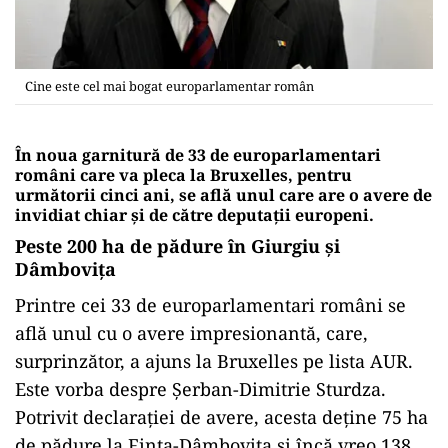
Cine este cel mai bogat europarlamentar român
În noua garnitură de 33 de europarlamentari
români care va pleca la Bruxelles, pentru
următorii cinci ani, se află unul care are o avere de
invidiat chiar și de către deputații europeni.
Peste 200 ha de pădure în Giurgiu și
Dâmbovița
Printre cei 33 de europarlamentari români se
află unul cu o avere impresionantă, care,
surprinzător, a ajuns la Bruxelles pe lista AUR.
Este vorba despre Șerban-Dimitrie Sturdza.
Potrivit declarației de avere, acesta deține 75 ha
de pădure la Finta-Dâmbovița și încă vreo 138