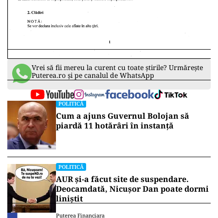
Vrei să fii mereu la curent cu toate știrile? Urmărește
Puterea.ro și pe canalul de WhatsApp
POLITICĂ
Cum a ajuns Guvernul Bolojan să
piardă 11 hotărâri în instanță
POLITICĂ
AUR și-a făcut site de suspendare.
Deocamdată, Nicușor Dan poate dormi
liniștit
Puterea Financiara