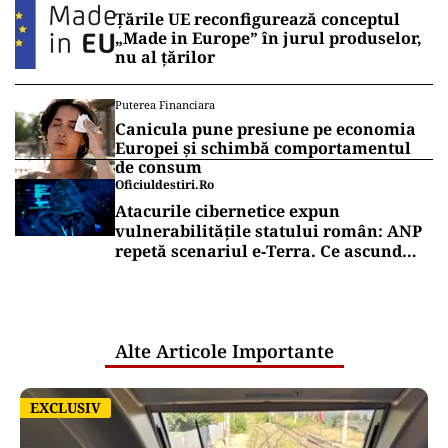
Țările UE reconfigurează conceptul
„Made in Europe” în jurul produselor,
nu al țărilor
Puterea Financiara
Canicula pune presiune pe economia
Europei și schimbă comportamentul
de consum
Oficiuldestiri.ro
Atacurile cibernetice expun
vulnerabilitățile statului român: ANP
repetă scenariul e‑Terra. Ce ascund
comunicările oficiale și cine răspunde
pentru mentenanța IT a instituțiilor
publice
Alte Articole Importante
EXCLUSIV
EXCLUSIV