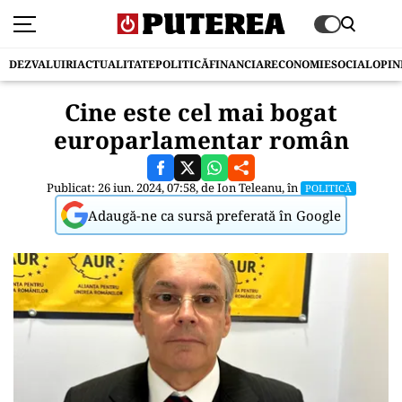
DEZVALUIRI
ACTUALITATE
POLITICĂ
FINANCIAR
ECONOMIE
SOCIAL
OPIN
Cine este cel mai bogat
europarlamentar român
Publicat: 26 iun. 2024, 07:58, de
Ion Teleanu
, în
POLITICĂ
Adaugă-ne ca sursă preferată în Google