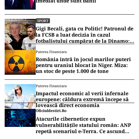
imediat unde sunt banii
SPORT
Gigi Becali, gata cu Politic! Patronul de
la FCSB a luat decizia în cazul
fotbalistului cumpărat de la Dinamo:
„Fac curățenie! Nu e de echipa asta”
Puterea Financiara
România intră în jocul marilor puteri
pentru uraniul blocat în Niger. Miza:
un stoc de peste 1.000 de tone
Puterea Financiara
Impactul economic al verii infernale
europene: căldura extremă începe să
lovească direct economia
Oficiuldestiri.ro
Atacurile cibernetice expun
vulnerabilitățile statului român: ANP
repetă scenariul e‑Terra. Ce ascund
comunicările oficiale și cine răspunde