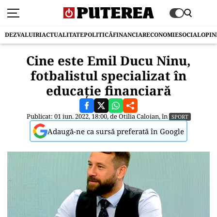
DEZVALUIRI
ACTUALITATE
POLITICĂ
FINANCIAR
ECONOMIE
SOCIAL
OPIN
Cine este Emil Ducu Ninu,
fotbalistul specializat în
educație financiară
Publicat: 01 iun. 2022, 18:00, de
Otilia Caloian
, în
SPORT
Adaugă-ne ca sursă preferată în Google