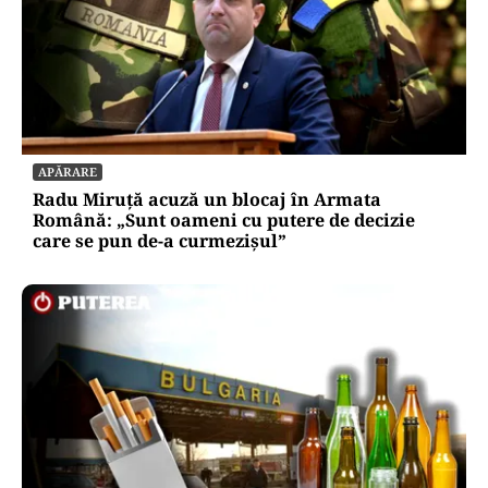
APĂRARE
Radu Miruță acuză un blocaj în Armata
Română: „Sunt oameni cu putere de decizie
care se pun de-a curmezișul”