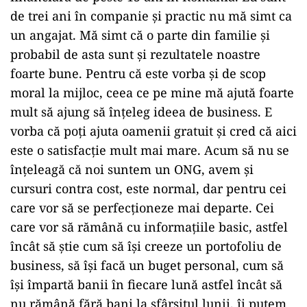
de trei ani în companie şi practic nu mă simt ca
un angajat. Mă simt că o parte din familie şi
probabil de asta sunt şi rezultatele noastre
foarte bune. Pentru că este vorba şi de scop
moral la mijloc, ceea ce pe mine mă ajută foarte
mult să ajung să înţeleg ideea de business. E
vorba că poţi ajuta oamenii gratuit şi cred că aici
este o satisfacţie mult mai mare. Acum să nu se
înţeleagă că noi suntem un ONG, avem şi
cursuri contra cost, este normal, dar pentru cei
care vor să se perfecţioneze mai departe. Cei
care vor să rămână cu informaţiile basic, astfel
încât să ştie cum să îşi creeze un portofoliu de
business, să îşi facă un buget personal, cum să
îşi împartă banii în fiecare lună astfel încât să
nu rămână fără bani la sfârşitul lunii, îi putem