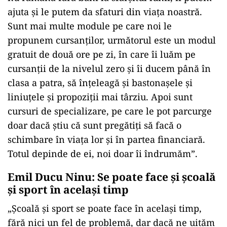
ajuta şi le putem da sfaturi din viaţa noastră.
Sunt mai multe module pe care noi le
propunem cursanţilor, următorul este un modul
gratuit de două ore pe zi, în care îi luăm pe
cursanţii de la nivelul zero şi îi ducem până în
clasa a patra, să înţeleagă şi bastonaşele şi
liniuţele şi propoziţii mai târziu. Apoi sunt
cursuri de specializare, pe care le pot parcurge
doar dacă ştiu că sunt pregătiţi să facă o
schimbare în viaţa lor şi în partea financiară.
Totul depinde de ei, noi doar îi îndrumăm”.
Emil Ducu Ninu: Se poate face și școală
și sport în același timp
„Şcoală şi sport se poate face în acelaşi timp,
fără nici un fel de problemă, dar dacă ne uităm