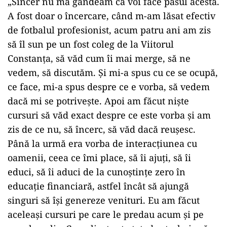
„Sincer nu mă gândeam că voi face pasul acesta.
A fost doar o încercare, când m-am lăsat efectiv
de fotbalul profesionist, acum patru ani am zis
să îl sun pe un fost coleg de la Viitorul
Constanţa, să văd cum îi mai merge, să ne
vedem, să discutăm. Şi mi-a spus cu ce se ocupă,
ce face, mi-a spus despre ce e vorba, să vedem
dacă mi se potriveşte. Apoi am făcut nişte
cursuri să văd exact despre ce este vorba şi am
zis de ce nu, să încerc, să văd dacă reuşesc.
Până la urmă era vorba de interacţiunea cu
oamenii, ceea ce îmi place, să îi ajuţi, să îi
educi, să îi aduci de la cunoştinţe zero în
educaţie financiară, astfel încât să ajungă
singuri să îşi genereze venituri. Eu am făcut
aceleaşi cursuri pe care le predau acum şi pe