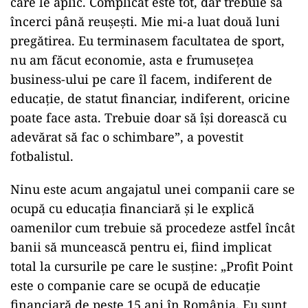
care le aplic. Complicat este tot, dar trebuie să
încerci până reuşeşti. Mie mi-a luat două luni
pregătirea. Eu terminasem facultatea de sport,
nu am făcut economie, asta e frumuseţea
business-ului pe care îl facem, indiferent de
educaţie, de statut financiar, indiferent, oricine
poate face asta. Trebuie doar să îşi dorească cu
adevărat să fac o schimbare”, a povestit
fotbalistul.
Ninu este acum angajatul unei companii care se
ocupă cu educaţia financiară şi le explică
oamenilor cum trebuie să procedeze astfel încât
banii să muncească pentru ei, fiind implicat
total la cursurile pe care le susţine: „Profit Point
este o companie care se ocupă de educaţie
financiară de peste 15 ani în România. Eu sunt