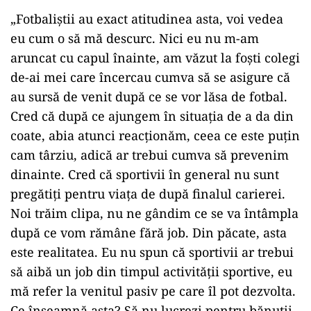
„Fotbaliştii au exact atitudinea asta, voi vedea
eu cum o să mă descurc. Nici eu nu m-am
aruncat cu capul înainte, am văzut la foşti colegi
de-ai mei care încercau cumva să se asigure că
au sursă de venit după ce se vor lăsa de fotbal.
Cred că după ce ajungem în situaţia de a da din
coate, abia atunci reacţionăm, ceea ce este puţin
cam târziu, adică ar trebui cumva să prevenim
dinainte. Cred că sportivii în general nu sunt
pregătiţi pentru viaţa de după finalul carierei.
Noi trăim clipa, nu ne gândim ce se va întâmpla
după ce vom rămâne fără job. Din păcate, asta
este realitatea. Eu nu spun că sportivii ar trebui
să aibă un job din timpul activităţii sportive, eu
mă refer la venitul pasiv pe care îl pot dezvolta.
Ce înseamnă asta? Să nu lucrezi pentru bănuţii