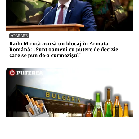
APĂRARE
Radu Miruță acuză un blocaj în Armata
Română: „Sunt oameni cu putere de decizie
care se pun de-a curmezișul”