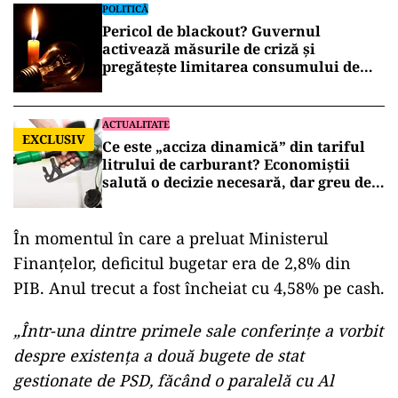
POLITICĂ
Pericol de blackout? Guvernul
activează măsurile de criză și
pregătește limitarea consumului de
energie
ACTUALITATE
EXCLUSIV
Ce este „acciza dinamică” din tariful
litrului de carburant? Economiștii
salută o decizie necesară, dar greu de
aplicat
În momentul în care a preluat Ministerul
Finanțelor, deficitul bugetar era de 2,8% din
PIB. Anul trecut a fost încheiat cu 4,58% pe cash.
„Într-una dintre primele sale conferințe a vorbit
despre existența a două bugete de stat
gestionate de PSD, făcând o paralelă cu Al