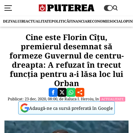
DEZVALUIRI
ACTUALITATE
POLITICĂ
FINANCIAR
ECONOMIE
SOCIAL
OPIN
Cine este Florin Cîțu,
premierul desemnat să
formeze Guvernul de centru-
dreapta: A refuzat în trecut
funcția pentru a-i lăsa loc lui
Orban
Publicat: 23 dec. 2020, 08:00, de
Raluca I. Heroiu
, în
ACTUALITATE
Adaugă-ne ca sursă preferată în Google