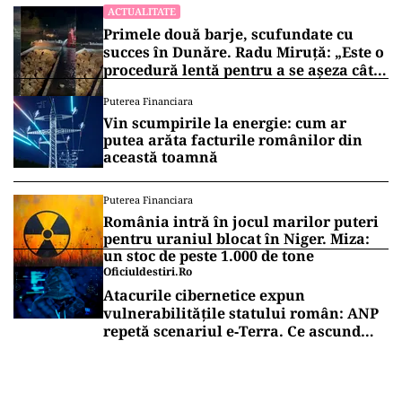
ACTUALITATE
Primele două barje, scufundate cu
succes în Dunăre. Radu Miruță: „Este o
procedură lentă pentru a se așeza cât
mai bine”
Puterea Financiara
Vin scumpirile la energie: cum ar
putea arăta facturile românilor din
această toamnă
Puterea Financiara
România intră în jocul marilor puteri
pentru uraniul blocat în Niger. Miza:
un stoc de peste 1.000 de tone
Oficiuldestiri.ro
Atacurile cibernetice expun
vulnerabilitățile statului român: ANP
repetă scenariul e‑Terra. Ce ascund
comunicările oficiale și cine răspunde
pentru mentenanța IT a instituțiilor
publice