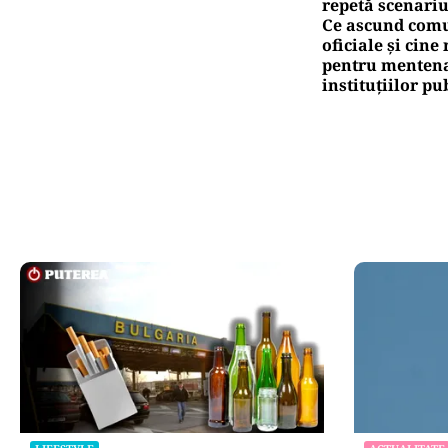
repetă scenariu
Ce ascund comu
oficiale și cin
pentru mentena
instituțiilor pu