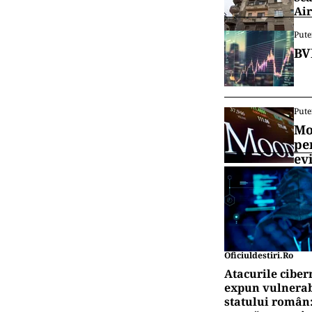
Air
Pute
BV
Pute
Mo
pe
ev
Oficiuldestiri.ro
Atacurile ciber
expun vulnerabi
statului român