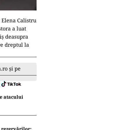
t Elena Calistru
tora a luat
riș deasupra
e dreptul la
.ro și pe
e atacului
 rezervărilor: