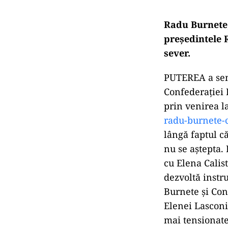
Radu Burnete,
președintele 
sever.
PUTEREA a semn
Confederației 
prin venirea la
radu-burnete-
lângă faptul c
nu se aștepta.
cu Elena Calis
dezvoltă instr
Burnete și Con
Elenei Lasconi 
mai tensionate