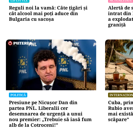
LIFESTYLE
ACTUALITATE
Reguli noi la vamă: Câte țigări și
Alertă de 
cât alcool mai poți aduce din
intrat din
Bulgaria cu sacoșa
a explodat
graniţă
POLITICĂ
INTERNAȚIO
Presiune pe Nicușor Dan din
Cuba, pri
partea PNL. Liberalii cer
Rubio ave
desemnarea de urgență a unui
mai există
nou premier: „Trebuie să iasă fum
scăpare”
alb de la Cotroceni!”