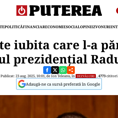
TE
POLITICĂ
FINANCIAR
ECONOMIE
SOCIAL
OPINII
ZVONURI
IN
te iubita care l-a pă
rul prezidențial Rad
Publicat: 23 aug. 2025, 10:01, de
Ion Teleanu
, în
,
4773
cititori
DEZVĂLUIRI
Adaugă-ne ca sursă preferată în Google