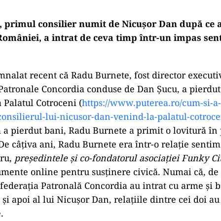
 primul consilier numit de Nicușor Dan după ce 
României, a intrat de ceva timp într-un impas sen
alat recent că Radu Burnete, fost director executiv
Patronale Concordia conduse de Dan Șucu, a pierdut
 Palatul Cotroceni (
https://www.puterea.ro/cum-
si-a
consilierul-lui-nicusor-dan-
venind-la-palatul-cotroce
ă a pierdut bani, Radu Burnete a primit o lovitură în
 De câțiva ani, Radu Burnete era într-o relație sentim
tru,
preşedintele şi co-fondatorul asociaţiei Funky Ci
umente online pentru susținere civică. Numai că, d
federația Patronală Concordia au intrat cu arme și ba
și apoi al lui Nicușor Dan, relațiile dintre cei doi au
.