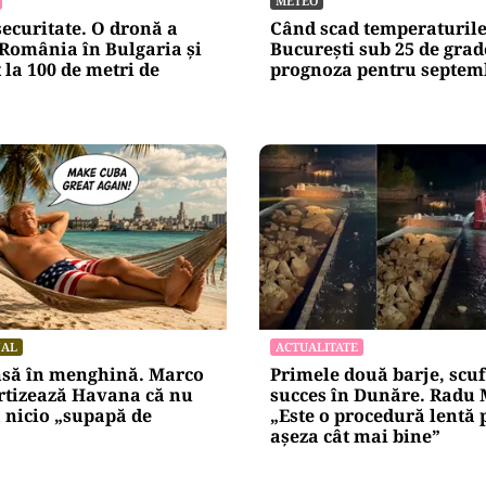
METEO
securitate. O dronă a
Când scad temperaturile
 România în Bulgaria şi
București sub 25 de grad
 la 100 de metri de
prognoza pentru septem
NAL
ACTUALITATE
nsă în menghină. Marco
Primele două barje, scu
rtizează Havana că nu
succes în Dunăre. Radu 
 nicio „supapă de
„Este o procedură lentă 
așeza cât mai bine”