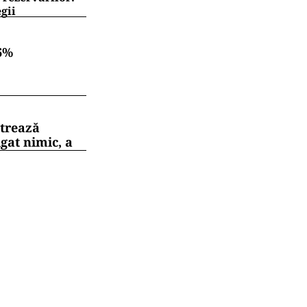
gii
6%
strează
gat nimic, a