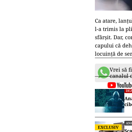
Ca atare, lanțu
l-a trimis la p
sfârșit. Dar, c
capului că deh
locuință de ser
Vrei să f
canalul
DEZ
Ana
cib
AN
EXCLUSIV
Sca