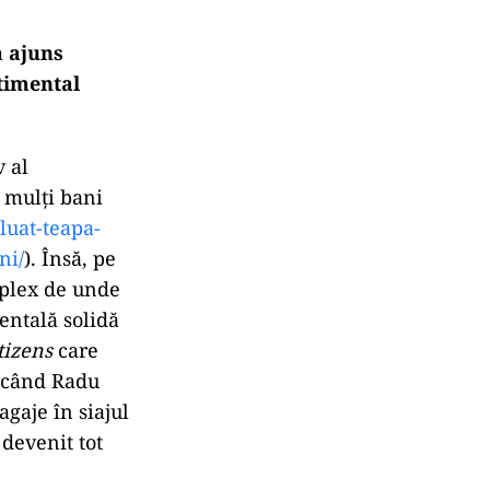
a ajuns
timental
 al
 mulți bani
-luat-teapa-
ni/
). Însă, pe
 plex de unde
entală solidă
tizens
care
e când Radu
gaje în siajul
 devenit tot