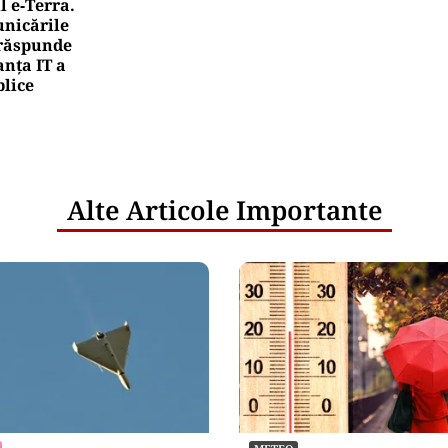
l e‑Terra.
nicările
e răspunde
nța IT a
blice
Alte Articole Importante