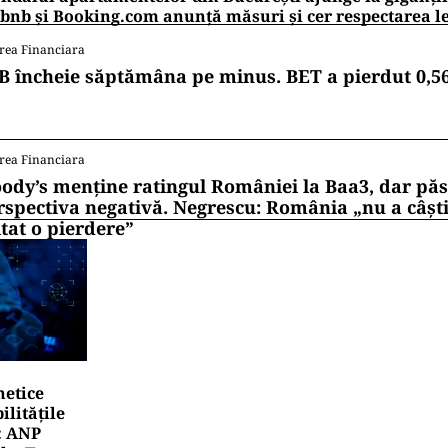
bnb și Booking.com anunță măsuri și cer respectarea le
rea Financiara
B încheie săptămâna pe minus. BET a pierdut 0,5
rea Financiara
ody’s menține ratingul României la Baa3, dar pă
rspectiva negativă. Negrescu: România „nu a câști
itat o pierdere”
netice
litățile
: ANP