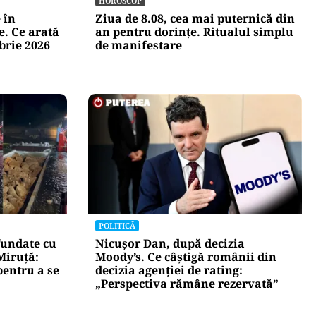
HOROSCOP
 în
Ziua de 8.08, cea mai puternică din
e. Ce arată
an pentru dorințe. Ritualul simplu
brie 2026
de manifestare
POLITICĂ
fundate cu
Nicușor Dan, după decizia
Miruță:
Moody’s. Ce câștigă românii din
pentru a se
decizia agenției de rating:
„Perspectiva rămâne rezervată”