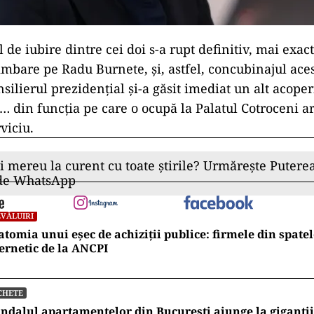
l de iubire dintre cei doi s-a rupt definitiv, mai exac
limbare pe Radu Burnete, și, astfel, concubinajul aces
onsilierul prezidențial și-a găsit imediat un alt acope
… din funcția pe care o ocupă la Palatul Cotroceni ar
viciu.
ii mereu la curent cu toate știrile? Urmărește Puterea
 de WhatsApp
VĂLUIRI
tomia unui eșec de achiziții publice: firmele din spatel
ernetic de la ANCPI
CHETE
ndalul apartamentelor din București ajunge la giganții