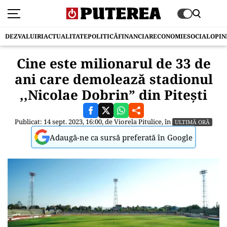
DEZVALUIRI
ACTUALITATE
POLITICĂ
FINANCIAR
ECONOMIE
SOCIAL
OPIN
Cine este milionarul de 33 de
ani care demolează stadionul
,,Nicolae Dobrin” din Pitești
Publicat: 14 sept. 2023, 16:00, de
Viorela Pitulice
, în
ULTIMĂ ORĂ
Adaugă-ne ca sursă preferată în Google