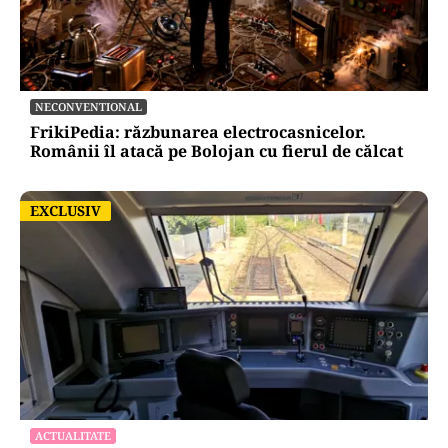
NECONVENTIONAL
FrikiPedia: răzbunarea electrocasnicelor.
Românii îl atacă pe Bolojan cu fierul de călcat
EXCLUSIV
EXCLUSIV
ACTUALITATE