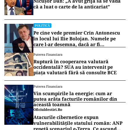
Nicușor Dan: „A avut grijă să se vadă
că a luat o carte de la anticariat”
POLITICĂ
Pe cine vede premier Crin Antonescu
în locul lui Ilie Bolojan. Numele pe
care l-ar desemna, dacă ar fi
președinte
Puterea Financiara
Ruptură în cooperarea valutară
occidentală? SUA au intervenit pe
piața valutară fără să consulte BCE
Puterea Financiara
Vin scumpirile la energie: cum ar
putea arăta facturile românilor din
această toamnă
Oficiuldestiri.ro
Atacurile cibernetice expun
vulnerabilitățile statului român: ANP
repetă scenariul e‑Terra. Ce ascund