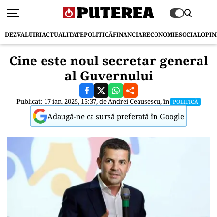
DEZVALUIRI
ACTUALITATE
POLITICĂ
FINANCIAR
ECONOMIE
SOCIAL
OPIN
Cine este noul secretar general
al Guvernului
Publicat: 17 ian. 2025, 15:37, de
Andrei Ceausescu
, în
POLITICĂ
Adaugă-ne ca sursă preferată în Google