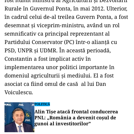
fost numit ministru al Agriculturii și Dezvoltării
Rurale în Guvernul Ponta, în mai 2012. Ulterior,
în cadrul celui de-al treilea Guvern Ponta, a fost
desemnat și viceprim-ministru, având un rol
semnificativ ca principal reprezentant al
Partidului Conservator (PC) într-o alianță cu
PSD, UNPR și UDMR. În această perioadă,
Constantin a fost implicat activ în
implementarea unor politici importante în
domeniul agriculturii și mediului. El a fost
asociat ca fiind omul de casă al lui Dan
Voiculescu.
POLITICĂ
Alin Tișe atacă frontal conducerea
PNL: „România a devenit coșul de
gunoi al investitorilor”