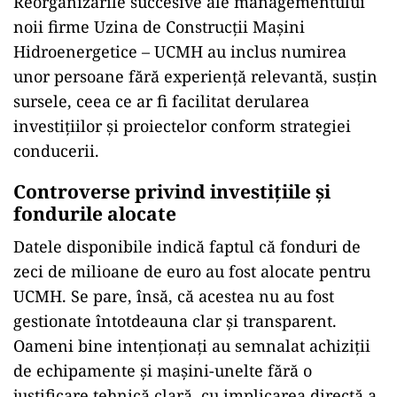
Reorganizările succesive ale managementului
noii firme Uzina de Construcții Mașini
Hidroenergetice – UCMH au inclus numirea
unor persoane fără experiență relevantă, susțin
sursele, ceea ce ar fi facilitat derularea
investițiilor și proiectelor conform strategiei
conducerii.
Controverse privind investițiile și
fondurile alocate
Datele disponibile indică faptul că fonduri de
zeci de milioane de euro au fost alocate pentru
UCMH. Se pare, însă, că acestea nu au fost
gestionate întotdeauna clar și transparent.
Oameni bine intenționați au semnalat achiziții
de echipamente și mașini-unelte fără o
justificare tehnică clară, cu implicarea directă a