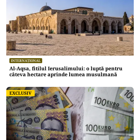
INTERNAȚIONAL
Al-Aqsa, fitilul Ierusalimului: o luptă pentru
câteva hectare aprinde lumea musulmană
EXCLUSIV
EXCLUSIV