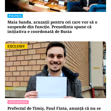
POLITICĂ
Maia Sandu, acuzații pentru cei care vor să o
suspende din funcție. Președinta spune că
inițiativa e coordonată de Rusia
EXCLUSIV
EXCLUSIV
ACTUALITATE
Prefectul de Timiș, Paul Finta, anunță că nu se