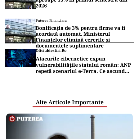
2026
Puterea Financiara
Bonificația de 3% pentru firme va fi
acordată automat. Ministerul
Finanțelor elimină cererile și
documentele suplimentare
Oficiuldestiri.ro
Atacurile cibernetice expun
vulnerabilitățile statului român: ANP
repetă scenariul e‑Terra. Ce ascund
comunicările oficiale și cine răspunde
pentru mentenanța IT a instituțiilor
publice
Alte Articole Importante