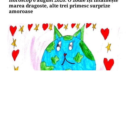
Horoscop 6 august 2026. O zodie își întâlnește
marea dragoste, alte trei primesc surprize
amoroase
SĂNĂTATE
Cât costă să-ți salvezi câinele sau pisica în
România
TOS
Politica Cookies
Protecția Datelor Personale