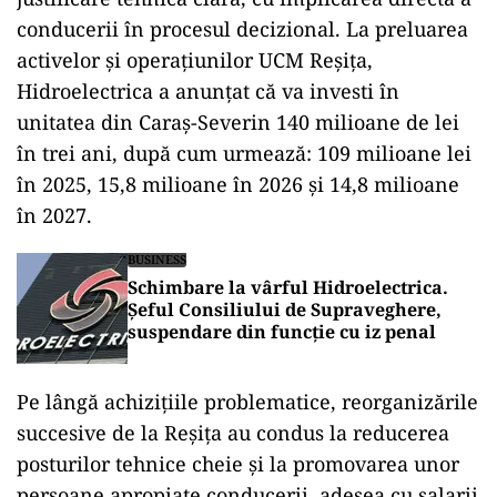
conducerii în procesul decizional. La preluarea
activelor și operațiunilor UCM Reșița,
Hidroelectrica a anunțat că va investi în
unitatea din Caraș-Severin 140 milioane de lei
în trei ani, după cum urmează: 109 milioane lei
în 2025, 15,8 milioane în 2026 și 14,8 milioane
în 2027.
BUSINESS
Schimbare la vârful Hidroelectrica.
Șeful Consiliului de Supraveghere,
suspendare din funcție cu iz penal
Pe lângă achizițiile problematice, reorganizările
succesive de la Reșița au condus la reducerea
posturilor tehnice cheie și la promovarea unor
persoane apropiate conducerii, adesea cu salarii