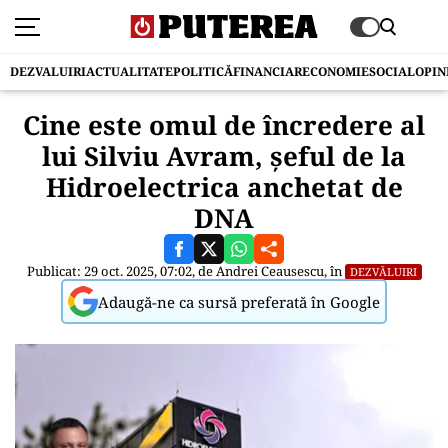
DEZVALUIRI
ACTUALITATE
POLITICĂ
FINANCIAR
ECONOMIE
SOCIAL
OPIN
Cine este omul de încredere al
lui Silviu Avram, șeful de la
Hidroelectrica anchetat de
DNA
Publicat: 29 oct. 2025, 07:02, de
Andrei Ceausescu
, în
DEZVĂLUIRI
Adaugă-ne ca sursă preferată în Google