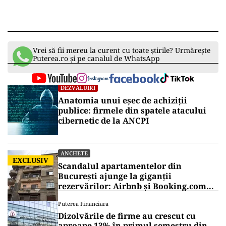
Vrei să fii mereu la curent cu toate știrile? Urmărește
Puterea.ro și pe canalul de WhatsApp
DEZVĂLUIRI
Anatomia unui eșec de achiziții
publice: firmele din spatele atacului
cibernetic de la ANCPI
ANCHETE
EXCLUSIV
Scandalul apartamentelor din
București ajunge la giganții
rezervărilor: Airbnb și Booking.com
anunță măsuri și cer respectarea legii
Puterea Financiara
Dizolvările de firme au crescut cu
aproape 13% în primul semestru din