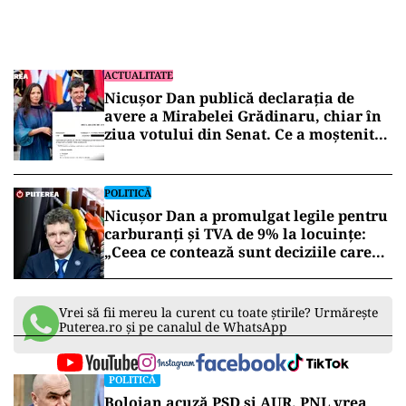
ACTUALITATE
Nicușor Dan publică declarația de
avere a Mirabelei Grădinaru, chiar în
ziua votului din Senat. Ce a moștenit
partenera președintelui
POLITICĂ
Nicușor Dan a promulgat legile pentru
carburanți și TVA de 9% la locuințe:
„Ceea ce contează sunt deciziile care
aduc beneficii și protejează românii”
Vrei să fii mereu la curent cu toate știrile? Urmărește
Puterea.ro și pe canalul de WhatsApp
POLITICĂ
Bolojan acuză PSD și AUR. PNL vrea