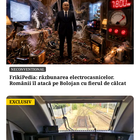
NECONVENTIONAL
FrikiPedia: răzbunarea electrocasnicelor.
Românii îl atacă pe Bolojan cu fierul de călcat
EXCLUSIV
EXCLUSIV