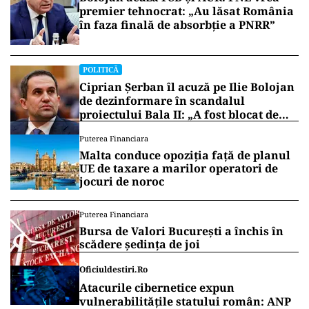
premier tehnocrat: „Au lăsat România
în faza finală de absorbţie a PNRR”
POLITICĂ
Ciprian Șerban îl acuză pe Ilie Bolojan
de dezinformare în scandalul
proiectului Bala II: „A fost blocat de
Comisia Europeană, nu abandonat”
Puterea Financiara
Malta conduce opoziția față de planul
UE de taxare a marilor operatori de
jocuri de noroc
Puterea Financiara
Bursa de Valori București a închis în
scădere ședința de joi
Oficiuldestiri.ro
Atacurile cibernetice expun
vulnerabilitățile statului român: ANP