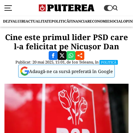
DEZVALUIRI
ACTUALITATE
POLITICĂ
FINANCIAR
ECONOMIE
SOCIAL
OPIN
Cine este primul lider PSD care
l-a felicitat pe Nicușor Dan
Publicat: 20 mai 2025, 15:01, de
Ion Teleanu
, în
POLITICĂ
Adaugă-ne ca sursă preferată în Google