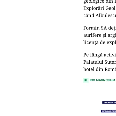
geologice din 
Explorări Geol
când Albulescu
Formin SA deți
aurifere și ar
licență de exp
Pe lângă activi
Palatului Suter
hotel din Rom