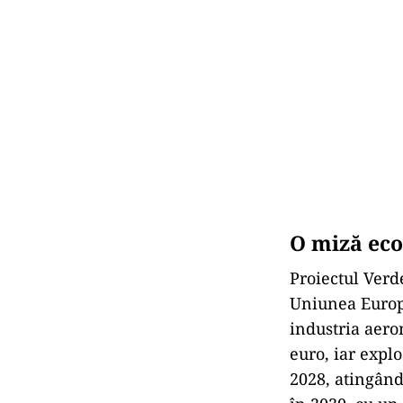
O miză ec
Proiectul Ver
Uniunea Europ
industria aero
euro, iar expl
2028, atingând