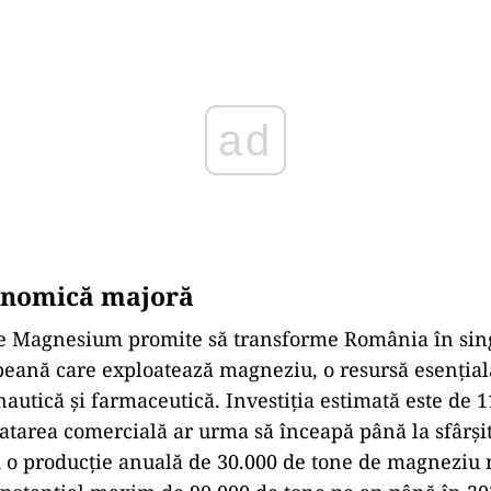
ad
onomică majoră
de Magnesium promite să transforme România în sing
eană care exploatează magneziu, o resursă esențial
nautică și farmaceutică. Investiția estimată este de 
oatarea comercială ar urma să înceapă până la sfârși
 o producție anuală de 30.000 de tone de magneziu 