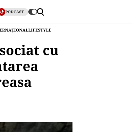
PODCAST
TERNAȚIONAL
LIFESTYLE
sociat cu
atarea
reasa