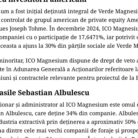
m a fost inițial deținută integral de Verde Magnes
c controlat de grupul american de private equity Am
ques Joseph Tohme. În decembrie 2024, ICO Magnesiu
companiei cu o participație de 17,6471%, iar potrivit
aceasta a ajuns la 30% din părțile sociale ale Verde
minoritar, ICO Magnesium dispune de drept de veto 
ate în Adunarea Generală a Acționarilor referitoare l
siuni și contractele relevante pentru proiectul de la
Vasile Sebastian Albulescu
ționar și administrator al ICO Magnesium este omul 
an Albulescu, care deține 34% din companie. Albules
dustria extractivă prin deținerea a aproximativ 50%
a dintre cele mai vechi companii de foraje și prosp