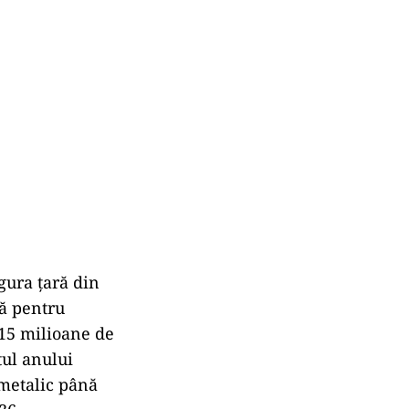
ura țară din
ă pentru
115 milioane de
tul anului
metalic până