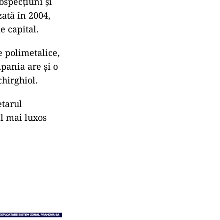
ospecțiuni și
zată în 2004,
e capital.
 polimetalice,
pania are și o
hirghiol.
etarul
el mai luxos