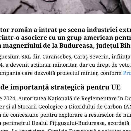
tor român a intrat pe scena industriei ext
intr-o asociere cu un grup american pent
 magneziului de la Budureasa, județul Bih
esium SRL din Caransebeș, Caraș-Severin, înființa
, a devenit acționar minoritar, dar cu drept de veto
mpania care dezvoltă proiectul minier, conform
Pro
 de importanță strategică pentru UE
e 2024, Autoritatea Națională de Reglementare în 
ier și al Stocării Geologice a Dioxidului de Carbon 
a de concesiune pentru explorare a resurselor de m
n perimetrul Dealul Pițigușului-Budureasa, acordat
m. La scurt timp, Comisia Europeană a selectat aces