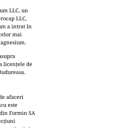
ium LLC, un
erocap LLC,
m a intrat în
 celor mai
 Magnesium.
asupra
a licențele de
 Budureasa.
de afaceri
cu este
 din Formin SA
ecțiuni