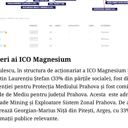
neri ai ICO Magnesium
ulescu, în structura de acționariat a ICO Magnesium 
in Laurențiu Ștefan (33% din părțile sociale), fost d
enției pentru Protecția Mediului Prahova și fost comi
le de Mediu pentru județul Prahova. Acesta este adm
rade Mining și Exploatare Sistem Zonal Prahova. De
rează Georgian-Marius Niță din Pitești, Argeș, cu 33
rmații publice relevante.