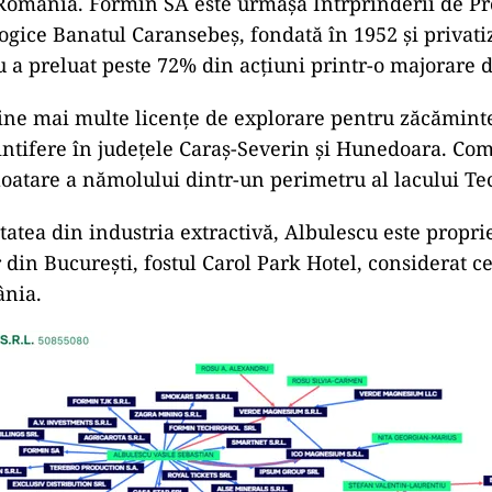
România. Formin SA este urmașa Întrprinderii de Pr
ogice Banatul Caransebeș, fondată în 1952 și privati
 a preluat peste 72% din acțiuni printr-o majorare d
ne mai multe licențe de explorare pentru zăcăminte
gintifere în județele Caraș-Severin și Hunedoara. Com
loatare a nămolului dintr-un perimetru al lacului Tec
tatea din industria extractivă, Albulescu este propri
 din București, fostul Carol Park Hotel, considerat c
ânia.