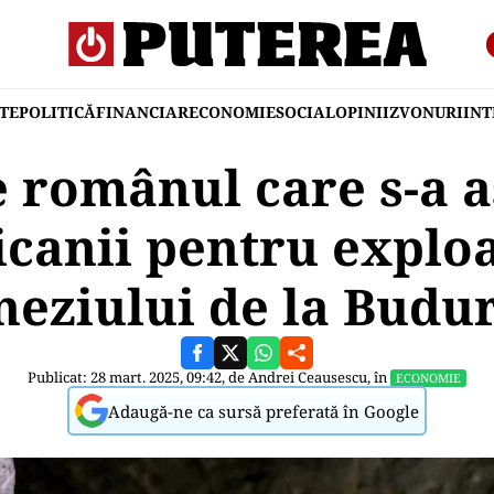
TE
POLITICĂ
FINANCIAR
ECONOMIE
SOCIAL
OPINII
ZVONURI
IN
e românul care s-a a
canii pentru explo
eziului de la Budu
Publicat: 28 mart. 2025, 09:42, de
Andrei Ceausescu
, în
ECONOMIE
Adaugă-ne ca sursă preferată în Google