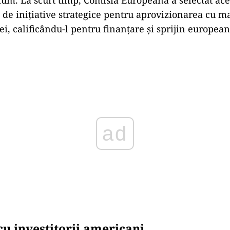
7 de inițiative strategice pentru aprovizionarea cu m
ei, calificându-l pentru finanțare și sprijin european
Play
cu investitorii americani