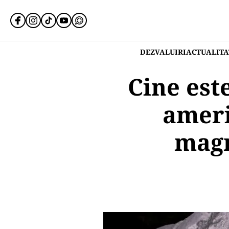
DEZVALUIRI
ACTUALITA
Cine est
ameri
magn