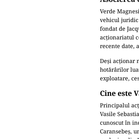
Verde Magnesiu
vehicul juridi
fondat de Jac
acționariatul 
recente date, 
Deși acționar 
hotărârilor lu
exploatare, ce
Cine este 
Principalul ac
Vasile Sebasti
cunoscut în in
Caransebeș, un