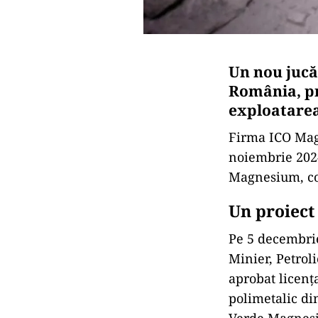
Un nou jucă
România, pr
exploatarea
Firma ICO Magn
noiembrie 2024
Magnesium, co
Un proiect
Pe 5 decembri
Minier, Petrol
aprobat licenț
polimetalic di
Verde Magnesiu