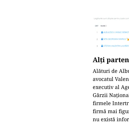
Alți parte
Alături de Alb
avocatul Valent
executiv al Ag
Gărzii Naționa
firmele Intert
firmă mai figu
nu există info