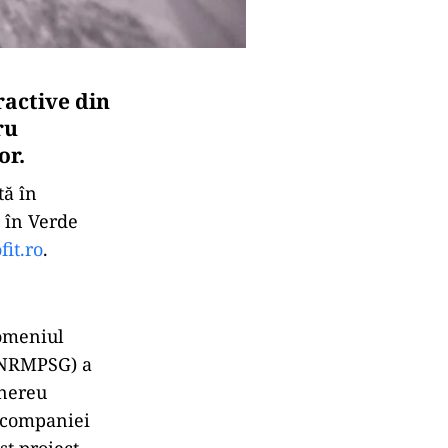
ractive din
ru
or.
tă în
, în Verde
fit.ro
.
Domeniul
(ANRMPSG) a
inereu
ă companiei
t proiect