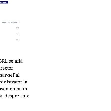
SRL se află
irector
sar-șef al
inistrator la
 asemenea, în
%, despre care