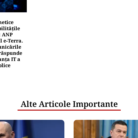
netice
litățile
: ANP
l e‑Terra.
nicările
e răspunde
nța IT a
blice
Alte Articole Importante