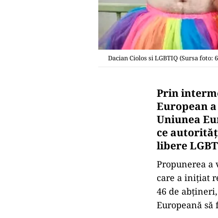
Dacian Ciolos si LGBTIQ (Sursa foto: 
Prin interm
European a 
Uniunea Eur
ce autorităţ
libere LGB
Propunerea a 
care a inițiat 
46 de abțineri
Europeană să f