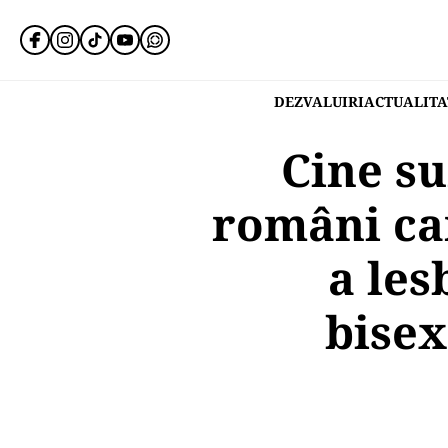
DEZVALUIRI
ACTUALITA
Cine su
români car
a les
bisex