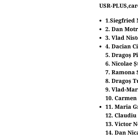
USR-PLUS,car
1
.
Siegfried
2. Dan Mot
3. Vlad Nis
4. Dacian C
5. Dragoș P
6. Nicolae 
7. Ramona 
8. Dragoș 
9. Vlad-Mar
10. Carmen
11. Maria G
12. Claudi
13. Victor 
14. Dan Nic