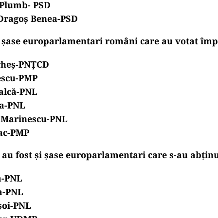
 Plumb- PSD
-Dragoș Benea-PSD
și șase europarlamentari români care au votat împ
erheș-PNȚCD
escu-PMP
alcă-PNL
a-PNL
 Marinescu-PNL
ac-PMP
au fost și șase europarlamentari care s-au abținut
a-PNL
a-PNL
șoi-PNL