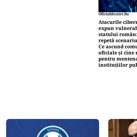
Oficiuldestiri.ro
Atacurile ciber
expun vulnerabi
statului român
repetă scenariu
Ce ascund comu
oficiale și cin
pentru mentena
instituțiilor pu