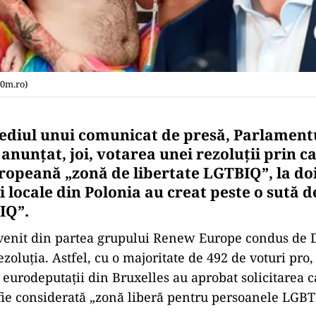
60m.ro)
ediul unui comunicat de presă, Parlament
anunțat, joi, votarea unei rezoluţii prin c
opeană „zonă de libertate LGTBIQ”, la do
i locale din Polonia au creat peste o sută 
TIQ”.
venit din partea grupului Renew Europe condus de D
rezoluția. Astfel, cu o majoritate de 492 de voturi pro,
, eurodeputații din Bruxelles au aprobat solicitarea
ie considerată „zonă liberă pentru persoanele LGBT