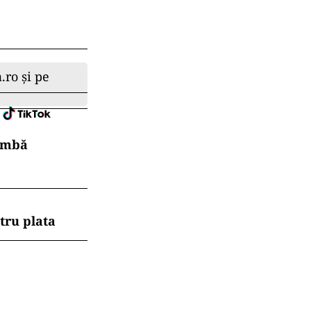
.ro și pe
himbă
tru plata