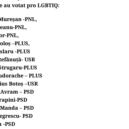
e au votat pro LGBTIQ:
 Mureșan -PNL,
reanu-PNL,
tor-PNL,
ioloș –PLUS,
îslaru -PLUS
Ștefănuță- USR
Strugaru-PLUS
Tudorache – PLUS
ius Botoș –USR
 Avram – PSD
rapini-PSD
u Manda – PSD
Negrescu- PSD
a -PSD