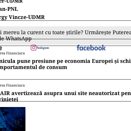
ler-UDMR
an-PNL
rgy Vincze-UDMR
ii mereu la curent cu toate știrile? Urmărește Puterea
 de WhatsApp
rea Financiara
nicula pune presiune pe economia Europei și sc
mportamentul de consum
rea Financiara
AIR avertizează asupra unui site neautorizat pen
vinietei