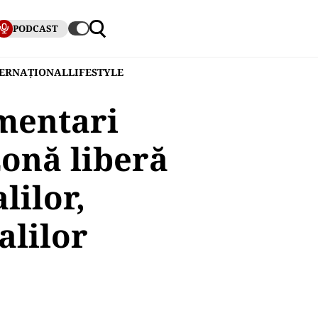
PODCAST
TERNAȚIONAL
LIFESTYLE
amentari
zonă liberă
lilor,
alilor