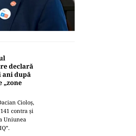
ul
are declară
i ani după
de „zone
acian Cioloș,
 141 contra și
 ca Uniunea
IQ”.