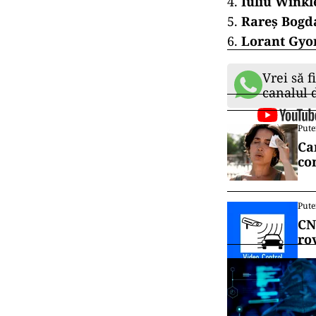
Iuliu Wink
Rareș Bogd
Lorant Gyo
Vrei să f
canalul
Pute
Ca
co
Pute
CN
ro