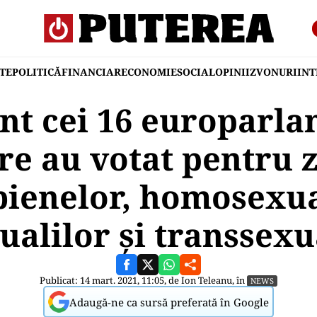
TE
POLITICĂ
FINANCIAR
ECONOMIE
SOCIAL
OPINII
ZVONURI
IN
nt cei 16 europarl
e au votat pentru 
bienelor, homosexua
ualilor și transsexu
Publicat: 14 mart. 2021, 11:05, de
Ion Teleanu
, în
NEWS
Adaugă-ne ca sursă preferată în Google