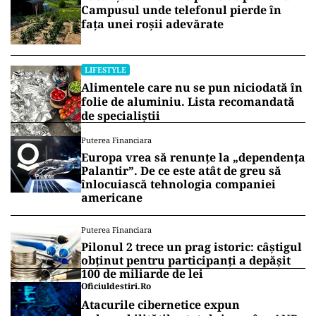
Campusul unde telefonul pierde în
fața unei roșii adevărate
LIFESTYLE
Alimentele care nu se pun niciodată în
folie de aluminiu. Lista recomandată
de specialiștii
Puterea Financiara
Europa vrea să renunțe la „dependența
Palantir”. De ce este atât de greu să
înlocuiască tehnologia companiei
americane
Puterea Financiara
Pilonul 2 trece un prag istoric: câștigul
obținut pentru participanți a depășit
100 de miliarde de lei
Oficiuldestiri.ro
Atacurile cibernetice expun