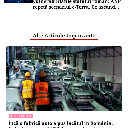
vulnerabilitățile statului român: ANP
repetă scenariul e‑Terra. Ce ascund
comunicările oficiale și cine răspunde
pentru mentenanța IT a instituțiilor
publice
Alte Articole Importante
ACTUALITATE
Încă o fabrică auto a pus lacătul în România.