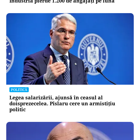
Industria pierde 1.200 de angajați pe lună
POLITICĂ
Legea salarizării, ajunsă în ceasul al
doisprezecelea. Pîslaru cere un armistițiu
politic