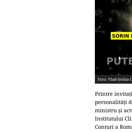
Foto: Vlad-Ștefan 
Printre invitaț
personalități 
ministru și ac
Institutului C
Conturi a Rom