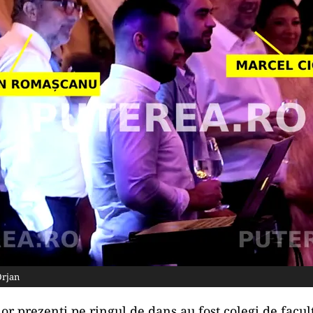
Orjan
or prezenți pe ringul de dans au fost colegi de facul