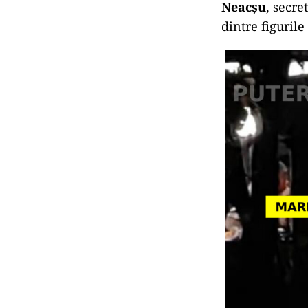
Neacșu
, secre
dintre figuril