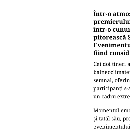
Într-o atmos
premierulu
într-o cunun
pitorească 
Evenimentul 
fiind consi
Cei doi tineri 
balneoclimater
semnal, oferin
participanți s-
un cadru extr
Momentul emoți
și tatăl său, p
evenimentului