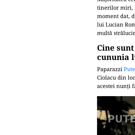
tinerilor miri, 
moment dat, du
lui Lucian Rom
multă strălucir
Cine sunt
cununia l
Paparazzi
Pute
Ciolacu din loc
acestei nunți 