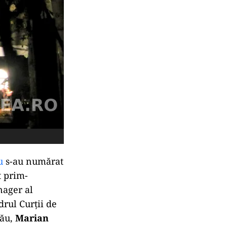
cu
s-au numărat
st prim-
nager al
drul Curții de
zău,
Marian