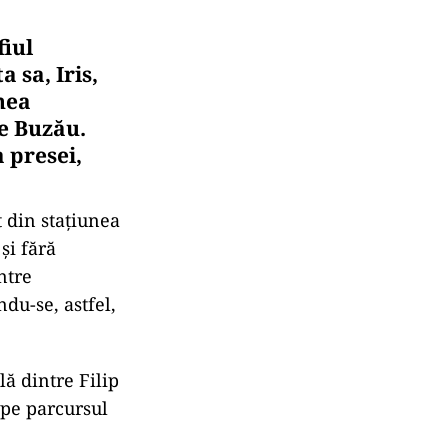
fiul
a sa, Iris,
nea
e Buzău.
 presei,
t din stațiunea
și fără
ntre
ndu-se, astfel,
ă dintre Filip
 pe parcursul