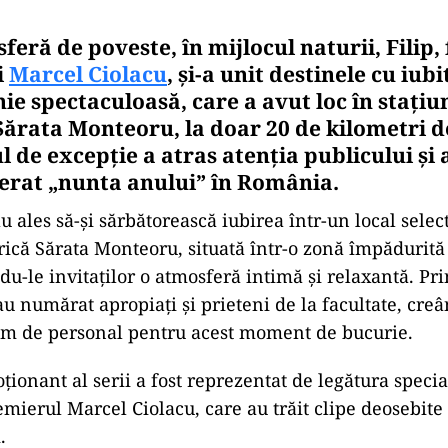
feră de poveste, în mijlocul naturii, Filip, 
i
Marcel Ciolacu
, și-a unit destinele cu iubit
ie spectaculoasă, care a avut loc în stațiu
Sărata Monteoru, la doar 20 de kilometri d
de excepție a atras atenția publicului și a
derat „nunta anului” în România.
au ales să-și sărbătorească iubirea într-un local selec
ică Sărata Monteoru, situată într-o zonă împădurită 
du-le invitaților o atmosferă intimă și relaxantă. Pri
au numărat apropiați și prieteni de la facultate, creâ
em de personal pentru acest moment de bucurie.
onant al serii a fost reprezentat de legătura special
remierul Marcel Ciolacu, care au trăit clipe deosebite
.