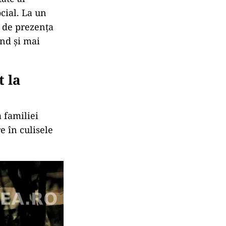
ocial. La un
 de prezența
nd și mai
t la
 familiei
e în culisele