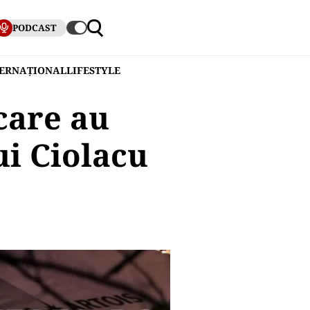
PODCAST
TERNAȚIONAL
LIFESTYLE
 care au
ui Ciolacu