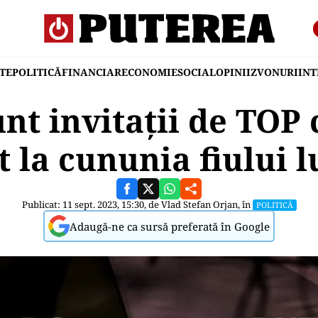
TE
POLITICĂ
FINANCIAR
ECONOMIE
SOCIAL
OPINII
ZVONURI
IN
nt invitații de TOP
t la cununia fiului l
Publicat: 11 sept. 2023, 15:30, de
Vlad Stefan Orjan
, în
POLITICĂ
Adaugă-ne ca sursă preferată în Google