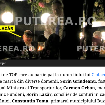
Orjan
ii de TOP care au participat la nunta fiului lui
Ciola
de marcă din diverse domenii.
Sorin Grindeanu
, fo
tual Ministru al Transporturilor,
Carmen Orban
, ma
linic Fundeni,
Sorin Lazăr
, consilier de conturi în ca
âniei,
Constantin Toma
, primarul municipiului Bu