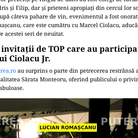
Iris și Filip, dar și prieteni apropiați din cercul lor s
pă câteva pahare de vin, evenimentul a fost onorat
așcanu, care este cumătru cu Marcel Ciolacu, aducâ
e acestei seri de neuitat.
 invitații de TOP care au participa
ui Ciolacu Jr.
rea.ro
au surprins o parte din petrecerea restrânsă a
alitatea Sărata Monteoru, oferind publicului o privir
fabuloase.