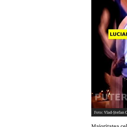
Foto: Vlad-Ștefan 
Majoritatea cel