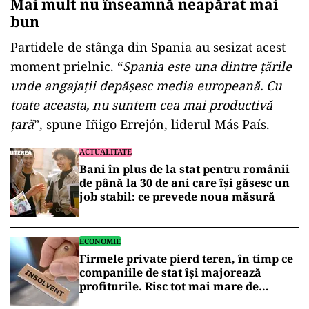
Mai mult nu înseamnă neapărat mai
bun
Partidele de stânga din Spania au sesizat acest
moment prielnic. “
Spania este una dintre țările
unde angajații depășesc media europeană. Cu
toate aceasta, nu suntem cea mai productivă
țară
”, spune Iñigo Errejón, liderul Más País.
ACTUALITATE
Bani în plus de la stat pentru românii
de până la 30 de ani care își găsesc un
job stabil: ce prevede noua măsură
ECONOMIE
Firmele private pierd teren, în timp ce
companiile de stat își majorează
profiturile. Risc tot mai mare de
insolvență