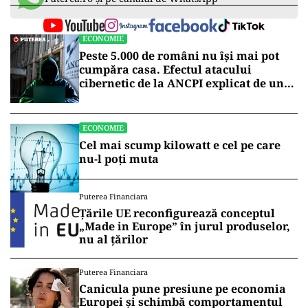
ECONOMIE
Peste 5.000 de români nu își mai pot
cumpăra casa. Efectul atacului
cibernetic de la ANCPI explicat de un
broker
ECONOMIE
Cel mai scump kilowatt e cel pe care
nu-l poți muta
Puterea Financiara
Țările UE reconfigurează conceptul
„Made in Europe” în jurul produselor,
nu al țărilor
Puterea Financiara
Canicula pune presiune pe economia
Europei și schimbă comportamentul