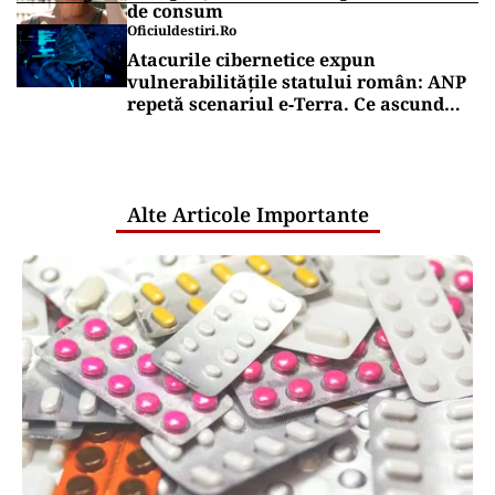
de consum
Oficiuldestiri.ro
Atacurile cibernetice expun
vulnerabilitățile statului român: ANP
repetă scenariul e‑Terra. Ce ascund
comunicările oficiale și cine răspunde
pentru mentenanța IT a instituțiilor
publice
Alte Articole Importante