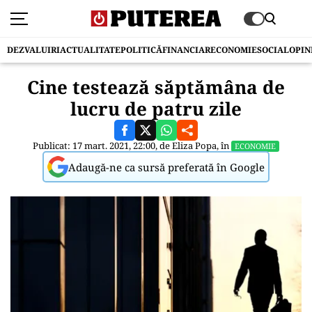
DEZVALUIRI
ACTUALITATE
POLITICĂ
FINANCIAR
ECONOMIE
SOCIAL
OPIN
Cine testează săptămâna de
lucru de patru zile
Publicat: 17 mart. 2021, 22:00, de
Eliza Popa
, în
ECONOMIE
Adaugă-ne ca sursă preferată în Google