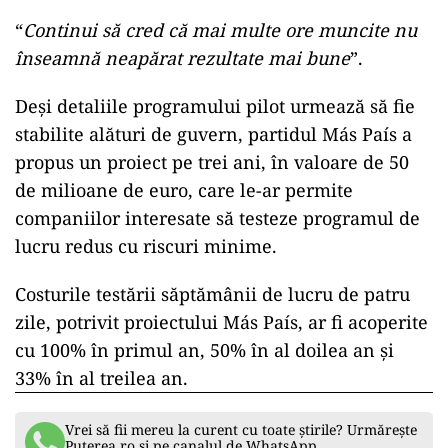
“
Continui să cred că mai multe ore muncite nu
înseamnă neapărat rezultate mai bune
”.
Deși detaliile programului pilot urmează să fie
stabilite alături de guvern, partidul Más País a
propus un proiect pe trei ani, în valoare de 50
de milioane de euro, care le-ar permite
companiilor interesate să testeze programul de
lucru redus cu riscuri minime.
Costurile testării săptămânii de lucru de patru
zile, potrivit proiectului Más País, ar fi acoperite
cu 100% în primul an, 50% în al doilea an și
33% în al treilea an.
Vrei să fii mereu la curent cu toate știrile? Urmărește
Puterea.ro și pe canalul de WhatsApp