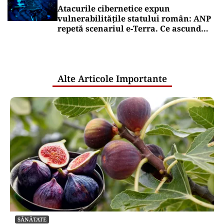
Atacurile cibernetice expun
vulnerabilitățile statului român: ANP
repetă scenariul e‑Terra. Ce ascund
comunicările oficiale și cine răspunde
pentru mentenanța IT a instituțiilor
publice
Alte Articole Importante
SĂNĂTATE