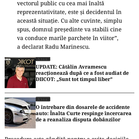
vectorul public cu cea mai înaltă
reprezentativitate, este și decidentul în
această situație. Cu alte cuvinte, simplu
spus, domnul președinte va stabili cine
va conduce marile parchete în viitor”,
a declarat Radu Marinescu.
JUSTITIE
UPDATE: Cătălin Avramescu
reacționează după ce a fost audiat de
DIICOT: „Sunt tot timpul liber”
JUSTITIE
O întrebare din dosarele de accidente
auto: Înalta Curte respinge încercarea
de a reanaliza disputa dobânzilor