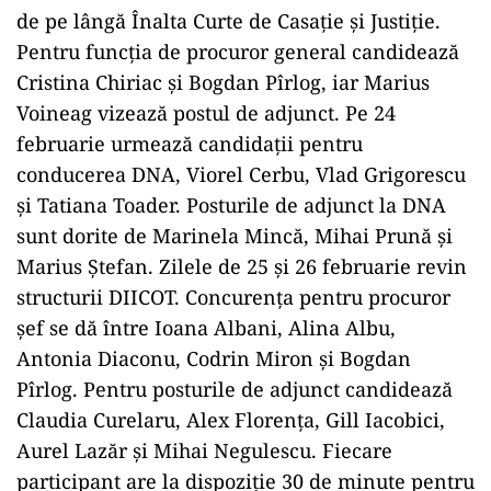
de pe lângă Înalta Curte de Casație și Justiție.
Pentru funcția de procuror general candidează
Cristina Chiriac și Bogdan Pîrlog, iar Marius
Voineag vizează postul de adjunct. Pe 24
februarie urmează candidații pentru
conducerea DNA, Viorel Cerbu, Vlad Grigorescu
și Tatiana Toader. Posturile de adjunct la DNA
sunt dorite de Marinela Mincă, Mihai Prună și
Marius Ștefan. Zilele de 25 și 26 februarie revin
structurii DIICOT. Concurența pentru procuror
șef se dă între Ioana Albani, Alina Albu,
Antonia Diaconu, Codrin Miron și Bogdan
Pîrlog. Pentru posturile de adjunct candidează
Claudia Curelaru, Alex Florența, Gill Iacobici,
Aurel Lazăr și Mihai Negulescu. Fiecare
participant are la dispoziție 30 de minute pentru