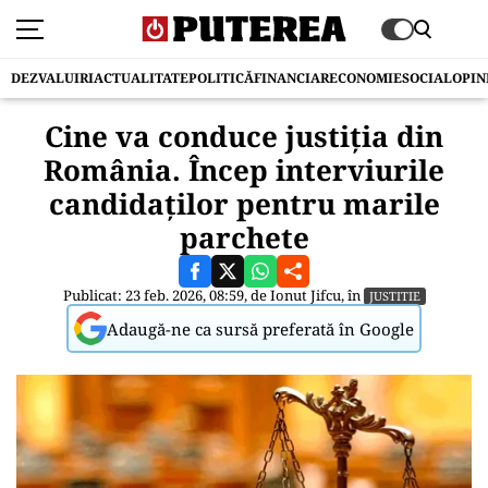
DEZVALUIRI
ACTUALITATE
POLITICĂ
FINANCIAR
ECONOMIE
SOCIAL
OPIN
Cine va conduce justiția din
România. Încep interviurile
candidaților pentru marile
parchete
Publicat: 23 feb. 2026, 08:59, de
Ionut Jifcu
, în
JUSTITIE
Adaugă-ne ca sursă preferată în Google