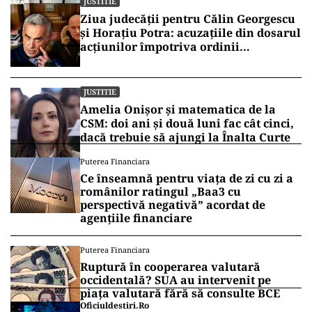
JUSTITIE
Ziua judecății pentru Călin Georgescu
și Horațiu Potra: acuzațiile din dosarul
acțiunilor împotriva ordinii
constituționale, pe masa judecătorilor
de la Înalta Curte
JUSTITIE
Amelia Onișor și matematica de la
CSM: doi ani și două luni fac cât cinci,
dacă trebuie să ajungi la Înalta Curte
Puterea Financiara
Ce înseamnă pentru viața de zi cu zi a
românilor ratingul „Baa3 cu
perspectivă negativă” acordat de
agențiile financiare
Puterea Financiara
Ruptură în cooperarea valutară
occidentală? SUA au intervenit pe
piața valutară fără să consulte BCE
Oficiuldestiri.ro