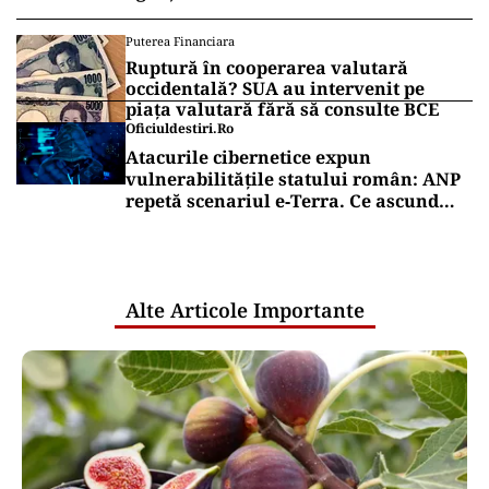
Puterea Financiara
Ruptură în cooperarea valutară
occidentală? SUA au intervenit pe
piața valutară fără să consulte BCE
Oficiuldestiri.ro
Atacurile cibernetice expun
vulnerabilitățile statului român: ANP
repetă scenariul e‑Terra. Ce ascund
comunicările oficiale și cine răspunde
pentru mentenanța IT a instituțiilor
publice
Alte Articole Importante