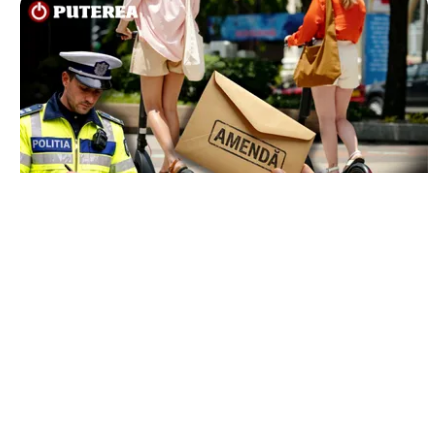
LIFESTYLE
Locul din România unde trotinetele vor fi
interzise în parcuri. Cine riscă amenzi de până
la 5.000 de lei
TOS
Politica Cookies
Protecția Datelor Personale
Despre Noi
Publicitate
Echipa
© 2026, toate drepturile rezervate puterea.ro