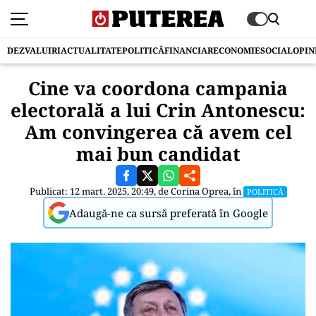
DEZVALUIRI
ACTUALITATE
POLITICĂ
FINANCIAR
ECONOMIE
SOCIAL
OPIN
Cine va coordona campania
electorală a lui Crin Antonescu:
Am convingerea că avem cel
mai bun candidat
Publicat: 12 mart. 2025, 20:49, de
Corina Oprea
, în
POLITICĂ
Adaugă-ne ca sursă preferată în Google