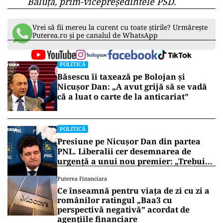
Băluță, prim-vicepreședintele PSD.
Vrei să fii mereu la curent cu toate știrile? Urmărește
Puterea.ro și pe canalul de WhatsApp
POLITICĂ
Băsescu îi taxează pe Bolojan și
Nicușor Dan: „A avut grijă să se vadă
că a luat o carte de la anticariat”
POLITICĂ
Presiune pe Nicușor Dan din partea
PNL. Liberalii cer desemnarea de
urgență a unui nou premier: „Trebuie
să iasă fum alb de la Cotroceni!”
Puterea Financiara
Ce înseamnă pentru viața de zi cu zi a
românilor ratingul „Baa3 cu
perspectivă negativă” acordat de
agențiile financiare