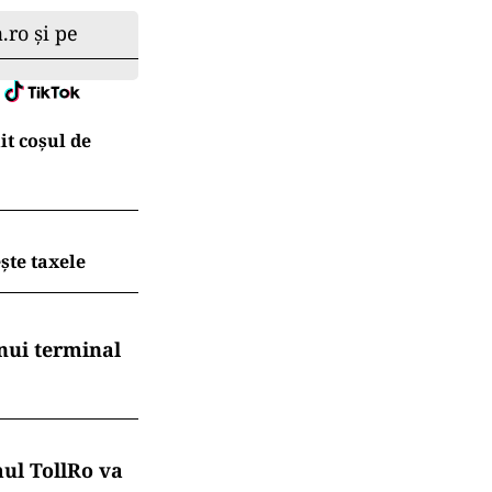
.ro și pe
t coșul de
ește taxele
nui terminal
mul TollRo va