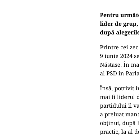
Pentru următo
lider de grup,
după alegerile
Printre cei ze
9 iunie 2024 s
Năstase. În ma
al PSD în Par
Însă, potrivit
mai fi liderul 
partidului îl 
a preluat mand
obținut, după 
practic, la al 