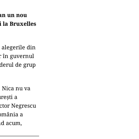
ean un nou
i la Bruxelles
 alegerile din
r în guvernul
iderul de grup
n Nica nu va
rești a
ictor Negrescu
România a
nd acum,