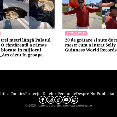
ACTUALITATE
trei metri lângă Palatul
20 de grătare și sute de 
. O cântăreață a rămas
mese: cum a intrat Selly
blocata în mijlocul
Guinness World Records 
 „Am căzut în groapa
litica Cookies
Protecția Datelor Personale
Despre Noi
Publicitate
© 2026, toate drepturile rezervate puterea.ro