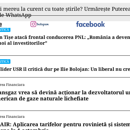
ii mereu la curent cu toate știrile? Urmărește Puterea
 de WhatsApp
ITICĂ
n Tișe atacă frontal conducerea PNL: „România a deveni
oi al investitorilor”
ITICĂ
lider USR îl critică dur pe Ilie Bolojan: Un liberal nu cr
rea Financiara
ansgaz vrea să devină acționar la dezvoltatorul u
erican de gaze naturale lichefiate
rea Financiara
AIR: Aplicarea tarifelor pentru rovinietă și siste