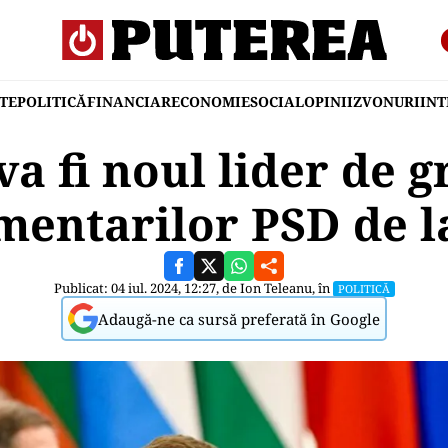
TE
POLITICĂ
FINANCIAR
ECONOMIE
SOCIAL
OPINII
ZVONURI
IN
va fi noul lider de g
entarilor PSD de l
Publicat: 04 iul. 2024, 12:27, de
Ion Teleanu
, în
POLITICĂ
Adaugă-ne ca sursă preferată în Google