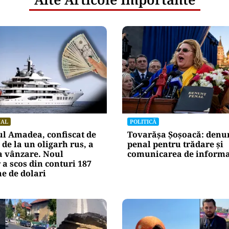
NAL
POLITICĂ
l Amadea, confiscat de
Tovarășa Șoșoacă: denu
de la un oligarh rus, a
penal pentru trădare și
la vânzare. Noul
comunicarea de informaț
 a scos din conturi 187
e de dolari