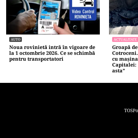
AUTO
ACTUALITATE
Noua rovinietă intră în vigoare de
Groapă de 
la 1 octombrie 2026. Ce se schimbă
Cotroceni
pentru transportatori
cu mașina 
Capitalei:
asta”
TOS
Po