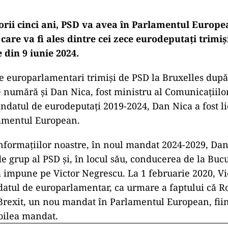
rii cinci ani, PSD va avea în Parlamentul Europ
 care va fi ales dintre cei zece eurodeputați trimiș
 din 9 iunie 2024.
ce europarlamentari trimiși de PSD la Bruxelles după
e numără și Dan Nica, fost ministru al Comunicațiilo
ndatul de eurodeputați 2019-2024, Dan Nica a fost l
lamentul European.
 informațiilor noastre, în noul mandat 2024-2029, Da
de grup al PSD și, în locul său, conducerea de la Bucu
va impune pe Victor Negrescu. La 1 februarie 2020, V
atul de europarlamentar, ca urmare a faptului că 
Brexit, un nou mandat în Parlamentul European, fii
doilea mandat.