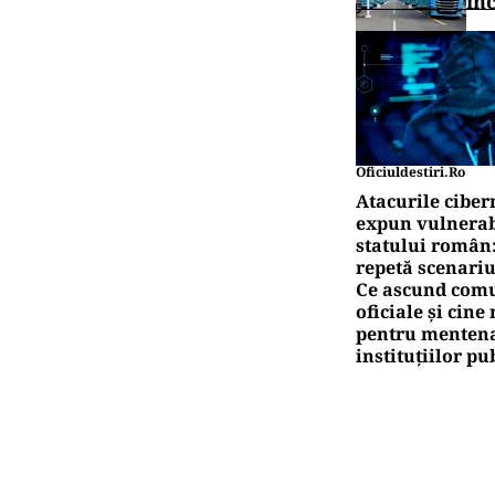
în
Oficiuldestiri.ro
Atacurile ciber
expun vulnerabi
statului român
repetă scenariu
Ce ascund comu
oficiale și cin
pentru mentena
instituțiilor pu