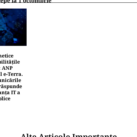
cepe la 1 octombrie
netice
litățile
: ANP
l e‑Terra.
nicările
e răspunde
nța IT a
blice
Alte Articole Importante