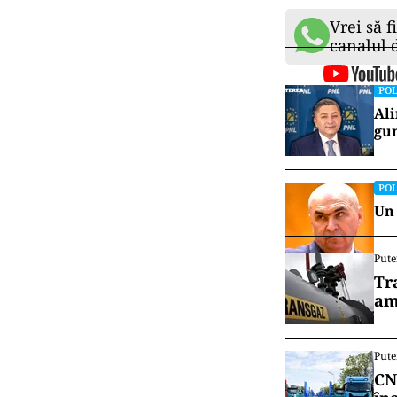
Vrei să f
canalul
POL
Ali
gun
POL
Un 
Pute
Tr
am
Pute
CN