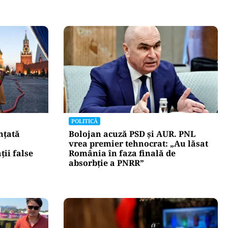
POLITICĂ
nțată
Bolojan acuză PSD și AUR. PNL
vrea premier tehnocrat: „Au lăsat
ii false
România în faza finală de
absorbţie a PNRR”