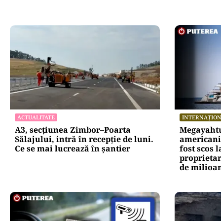
ACTUALITATE
INTERNAȚIO
A3, secțiunea Zimbor–Poarta
Megayahtu
Sălajului, intră în recepție de luni.
americani 
Ce se mai lucrează în șantier
fost scos 
proprietar
de milioan