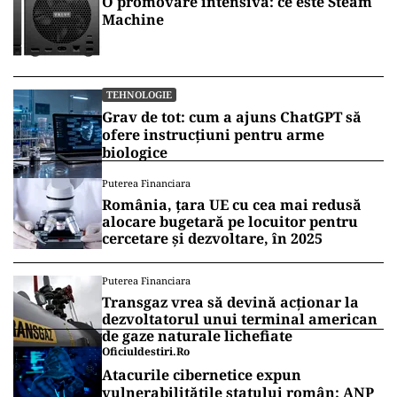
O promovare intensivă: ce este Steam
Machine
TEHNOLOGIE
Grav de tot: cum a ajuns ChatGPT să
ofere instrucțiuni pentru arme
biologice
Puterea Financiara
România, țara UE cu cea mai redusă
alocare bugetară pe locuitor pentru
cercetare și dezvoltare, în 2025
Puterea Financiara
Transgaz vrea să devină acționar la
dezvoltatorul unui terminal american
de gaze naturale lichefiate
Oficiuldestiri.ro
Atacurile cibernetice expun
vulnerabilitățile statului român: ANP