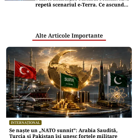
repetă scenariul e‑Terra. Ce ascund
comunicările oficiale și cine răspunde
pentru mentenanța IT a instituțiilor
publice
Alte Articole Importante
INTERNAȚIONAL
Se naște un „NATO sunnit”: Arabia Saudită,
Turcia și Pakistan își unesc forțele militare