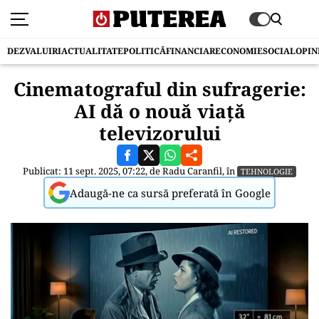
DEZVALUIRI
ACTUALITATE
POLITICĂ
FINANCIAR
ECONOMIE
SOCIAL
OPIN
Cinematograful din sufragerie:
AI dă o nouă viață
televizorului
Publicat: 11 sept. 2025, 07:22, de
Radu Caranfil
, în
TEHNOLOGIE
Adaugă-ne ca sursă preferată în Google