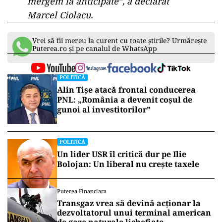
mergem la anticipate”, a declarat
Marcel Ciolacu.
Vrei să fii mereu la curent cu toate știrile? Urmărește
Puterea.ro și pe canalul de WhatsApp
POLITICĂ
Alin Tișe atacă frontal conducerea
PNL: „România a devenit coșul de
gunoi al investitorilor”
POLITICĂ
Un lider USR îl critică dur pe Ilie
Bolojan: Un liberal nu crește taxele
Puterea Financiara
Transgaz vrea să devină acționar la
dezvoltatorul unui terminal american