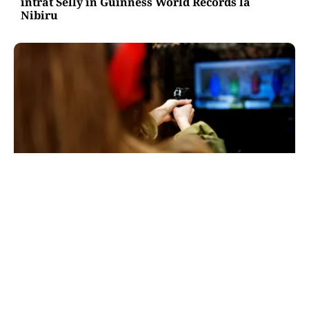
intrat Selly în Guinness World Records la
Nibiru
ACTUALITATE
Spionaj pentru Rusia: o româncă de 45 de ani,
arestată în Germania. Misiunea ar fi vizat un
asasinat