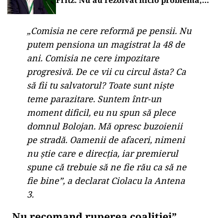
Fritz: Nu au rezolvat nicio problemă, ci
au creat una nouă
„Comisia ne cere reformă pe pensii. Nu
putem pensiona un magistrat la 48 de
ani. Comisia ne cere impozitare
progresivă. De ce vii cu circul ăsta? Ca
să fii tu salvatorul? Toate sunt niște
teme parazitare. Suntem într-un
moment dificil, eu nu spun să plece
domnul Bolojan. Mă opresc buzoienii
pe stradă. Oamenii de afaceri, nimeni
nu știe care e direcția, iar premierul
spune că trebuie să ne fie rău ca să ne
fie bine”, a declarat Ciolacu la Antena
3.
„Nu recomand ruperea coaliției”