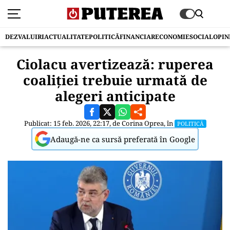
DEZVALUIRI
ACTUALITATE
POLITICĂ
FINANCIAR
ECONOMIE
SOCIAL
OPIN
Ciolacu avertizează: ruperea
coaliției trebuie urmată de
alegeri anticipate
Publicat: 15 feb. 2026, 22:17, de
Corina Oprea
, în
POLITICĂ
Adaugă-ne ca sursă preferată în Google