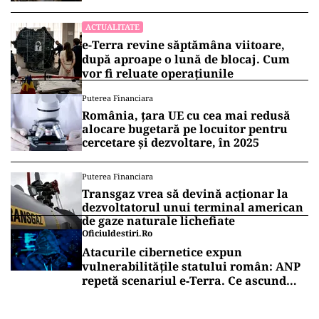
ACTUALITATE
e-Terra revine săptămâna viitoare,
după aproape o lună de blocaj. Cum
vor fi reluate operațiunile
Puterea Financiara
România, țara UE cu cea mai redusă
alocare bugetară pe locuitor pentru
cercetare și dezvoltare, în 2025
Puterea Financiara
Transgaz vrea să devină acționar la
dezvoltatorul unui terminal american
de gaze naturale lichefiate
Oficiuldestiri.ro
Atacurile cibernetice expun
vulnerabilitățile statului român: ANP
repetă scenariul e‑Terra. Ce ascund
comunicările oficiale și cine răspunde
pentru mentenanța IT a instituțiilor