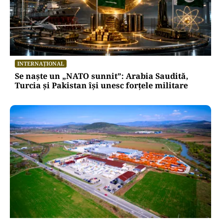
INTERNAȚIONAL
Se naște un „NATO sunnit”: Arabia Saudită,
Turcia și Pakistan își unesc forțele militare