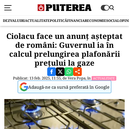
DEZVALUIRI
ACTUALITATE
POLITICĂ
FINANCIAR
ECONOMIE
SOCIAL
OPIN
Ciolacu face un anunț așteptat
de români: Guvernul ia în
calcul prelungirea plafonării
prețului la gaze
Publicat: 13 feb. 2025, 11:55, de
Vera Popa
, în
ACTUALITATE
Adaugă-ne ca sursă preferată în Google