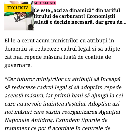
ACTUALITATE
EXCLUSIV
Ce este „acciza dinamică” din tariful
litrului de carburant? Economiștii
salută o decizie necesară, dar greu de
aplicat
El le-a cerut acum miniștrilor cu atribuții în
domeniu să redacteze cadrul legal și să adipte
cât mai repede măsura luată de coaliția de
guvernare.
”Cer tuturor miniştrilor cu atribuţii să înceapă
să redacteze cadrul legal şi să adoptăm repede
această măsură, iar primii bani să ajungă la cei
care au nevoie înaintea Paştelui. Adoptăm azi
noi măsuri care susţin reorganizarea Agenţiei
Naţionale Antidrog. Extindem tipurile de
tratament ce pot fi acordate în centrele de