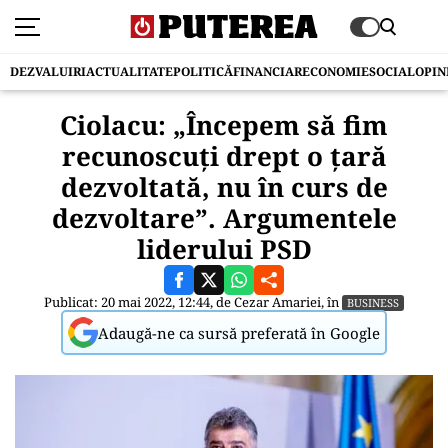
DEZVALUIRI
ACTUALITATE
POLITICĂ
FINANCIAR
ECONOMIE
SOCIAL
OPIN
Ciolacu: „Începem să fim
recunoscuţi drept o ţară
dezvoltată, nu în curs de
dezvoltare”. Argumentele
liderului PSD
Publicat: 20 mai 2022, 12:44, de
Cezar Amariei
, în
BUSINESS
Adaugă-ne ca sursă preferată în Google