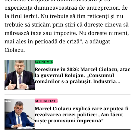
experienţa dumneavoastraă de antreprenori de
la firul ierbii. Nu trebuie să fim reticenţi şi nu
trebuie să stricăm prin ştiri că doreşte cineva să
mărească taxe sau impozite. Nu doreşte nimeni,
mai ales în perioadă de criză”, a adăugat
Ciolacu.
ECONOMIE
Recesiune în 2026: Marcel Ciolacu, atac
la guvernul Bolojan. „Consumul
românilor s-a prăbușit. Industria
scade”
ACTUALITATE
Marcel Ciolacu explică care ar putea fi
rezolvarea crizei politice: „Am făcut
nişte promisiuni împreună”