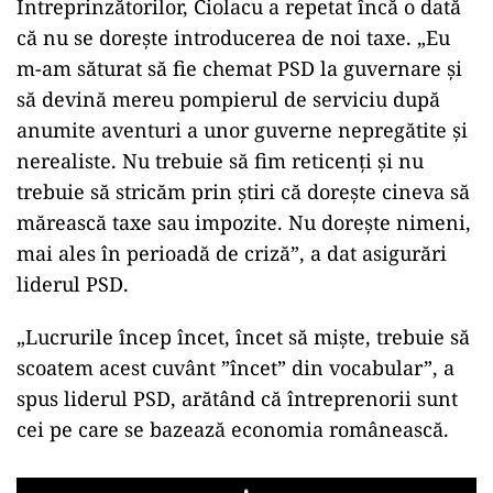
Întreprinzătorilor, Ciolacu a repetat încă o dată
că nu se dorește introducerea de noi taxe. „Eu
m-am săturat să fie chemat PSD la guvernare şi
să devină mereu pompierul de serviciu după
anumite aventuri a unor guverne nepregătite şi
nerealiste. Nu trebuie să fim reticenţi şi nu
trebuie să stricăm prin ştiri că doreşte cineva să
mărească taxe sau impozite. Nu doreşte nimeni,
mai ales în perioadă de criză”, a dat asigurări
liderul PSD.
„Lucrurile încep încet, încet să mişte, trebuie să
scoatem acest cuvânt ”încet” din vocabular”, a
spus liderul PSD, arătând că întreprenorii sunt
cei pe care se bazează economia românească.