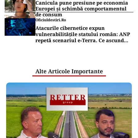
Canicula pune presiune pe economia
Europei și schimbă comportamentul
de consum
Oficiuldestiri.ro
Atacurile cibernetice expun
vulnerabilitățile statului român: ANP
repetă scenariul e‑Terra. Ce ascund
comunicările oficiale și cine răspunde
pentru mentenanța IT a instituțiilor
publice
Alte Articole Importante