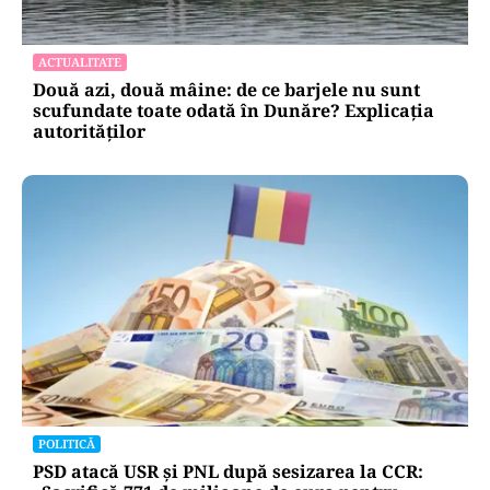
ACTUALITATE
Două azi, două mâine: de ce barjele nu sunt
scufundate toate odată în Dunăre? Explicația
autorităților
POLITICĂ
PSD atacă USR și PNL după sesizarea la CCR: