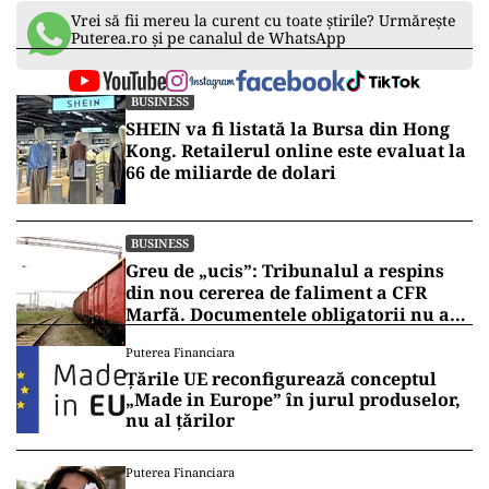
Vrei să fii mereu la curent cu toate știrile? Urmărește
Puterea.ro și pe canalul de WhatsApp
BUSINESS
SHEIN va fi listată la Bursa din Hong
Kong. Retailerul online este evaluat la
66 de miliarde de dolari
BUSINESS
Greu de „ucis”: Tribunalul a respins
din nou cererea de faliment a CFR
Marfă. Documentele obligatorii nu au
fost depuse
Puterea Financiara
Țările UE reconfigurează conceptul
„Made in Europe” în jurul produselor,
nu al țărilor
Puterea Financiara