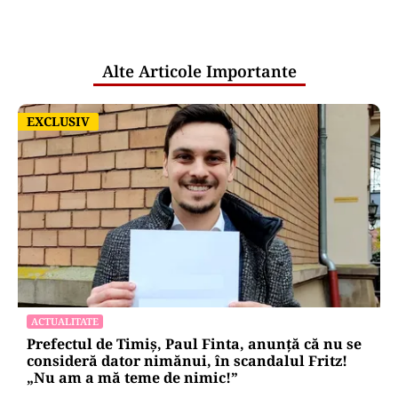
comunicările oficiale și cine răspunde
pentru mentenanța IT a instituțiilor
publice
Alte Articole Importante
EXCLUSIV
EXCLUSIV
ACTUALITATE
Prefectul de Timiș, Paul Finta, anunță că nu se
consideră dator nimănui, în scandalul Fritz!
„Nu am a mă teme de nimic!”