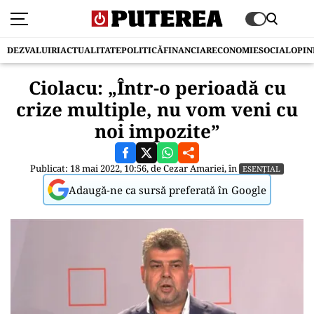
DEZVALUIRI
ACTUALITATE
POLITICĂ
FINANCIAR
ECONOMIE
SOCIAL
OPIN
Ciolacu: „Într-o perioadă cu
crize multiple, nu vom veni cu
noi impozite”
Publicat: 18 mai 2022, 10:56, de
Cezar Amariei
, în
ESENȚIAL
Adaugă-ne ca sursă preferată în Google