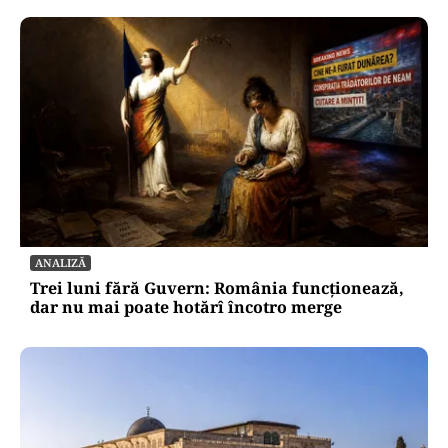
ANALIZĂ
Trei luni fără Guvern: România funcționează,
dar nu mai poate hotărî încotro merge