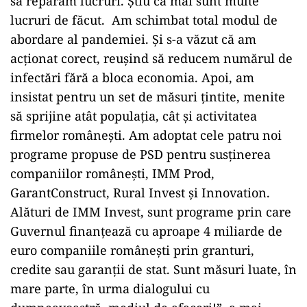
să reparăm lucruri. Ştiu că mai sunt multe
lucruri de făcut. Am schimbat total modul de
abordare al pandemiei. Şi s-a văzut că am
acţionat corect, reuşind să reducem numărul de
infectări fără a bloca economia. Apoi, am
insistat pentru un set de măsuri ţintite, menite
să sprijine atât populaţia, cât şi activitatea
firmelor româneşti. Am adoptat cele patru noi
programe propuse de PSD pentru susţinerea
companiilor româneşti, IMM Prod,
GarantConstruct, Rural Invest şi Innovation.
Alături de IMM Invest, sunt programe prin care
Guvernul finanţează cu aproape 4 miliarde de
euro companiile româneşti prin granturi,
credite sau garanţii de stat. Sunt măsuri luate, în
mare parte, în urma dialogului cu