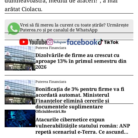
dumneavoastră, mediul de afaceri!”, a mai
arătat Ciolacu.
Vrei să fii mereu la curent cu toate știrile? Urmărește
Puterea.ro și pe canalul de WhatsApp
Puterea Financiara
Dizolvările de firme au crescut cu
aproape 13% în primul semestru din
2026
Puterea Financiara
Bonificația de 3% pentru firme va fi
acordată automat. Ministerul
Finanțelor elimină cererile și
documentele suplimentare
Oficiuldestiri.ro
Atacurile cibernetice expun
vulnerabilitățile statului român: ANP
repetă scenariul e‑Terra. Ce ascund