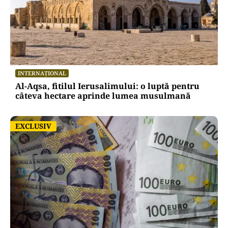
INTERNAȚIONAL
Al-Aqsa, fitilul Ierusalimului: o luptă pentru
câteva hectare aprinde lumea musulmană
EXCLUSIV
EXCLUSIV