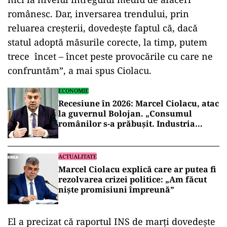
românesc. Dar, inversarea trendului, prin
reluarea creşterii, dovedeşte faptul că, dacă
statul adoptă măsurile corecte, la timp, putem
trece încet – încet peste provocările cu care ne
confruntăm”, a mai spus Ciolacu.
ECONOMIE
Recesiune în 2026: Marcel Ciolacu, atac
la guvernul Bolojan. „Consumul
românilor s-a prăbușit. Industria
scade”
ACTUALITATE
Marcel Ciolacu explică care ar putea fi
rezolvarea crizei politice: „Am făcut
nişte promisiuni împreună”
El a precizat că raportul INS de marți dovedeşte