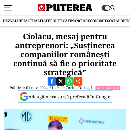
DEZVALUIRI
ACTUALITATE
POLITICĂ
FINANCIAR
ECONOMIE
SOCIAL
OPIN
Ciolacu, mesaj pentru
antreprenori: „Susţinerea
companiilor româneşti
continuă să fie o prioritate
strategică”
Publicat: 01 nov. 2024, 21:49, de
Corina Oprea
, în
ACTUALITATE
Adaugă-ne ca sursă preferată în Google