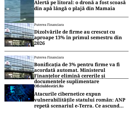
Alertă pe litoral: o dronă a fost scoasă
din apă lângă o plajă din Mamaia
Puterea Financiara
Dizolvările de firme au crescut cu
aproape 13% în primul semestru din
2026
Puterea Financiara
Bonificația de 3% pentru firme va fi
acordată automat. Ministerul
Finanțelor elimină cererile și
documentele suplimentare
Oficiuldestiri.ro
Atacurile cibernetice expun
vulnerabilitățile statului român: ANP
repetă scenariul e‑Terra. Ce ascund
comunicările oficiale și cine răspunde
pentru mentenanța IT a instituțiilor
publice