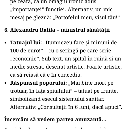
pe ceafă, ca un omagiu ironic adus
„importanței” funcției. Alternativ, un mic
mesaj pe gleznă: „Portofelul meu, visul tău!”
6. Alexandru Rafila – ministrul sănătății
Tatuajul lui:
„Dumnezeu face și minuni de
100 de euro!” – cu o seringă pe care scrie
„economie”. Sub text, un spital în ruină și un
medic stresat, desenat artistic. Foarte artistic,
ca să reiasă că e în concediu.
Răspunsul poporului:
„Mai bine mort pe
trotuar, în fața spitalului” – tatuat pe frunte,
simbolizând eșecul sistemului sanitar.
Alternativ: „Consultații în 6 luni, dacă apuci”.
Încercăm să vedem partea amuzantă…