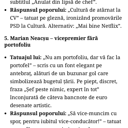
subtitlul „Anulat din lipsă de chef”.
Răspunsul poporului:
„Cultură de atârnat la
CV” – tatuat pe gleznă, ironizând promovările
PSD la Cultură. Alternativ: „Mai bine Netflix”.
5. Marian Neacșu – vicepremier fără
portofoliu
Tatuajul lui:
„Nu am portofoliu, dar vă fac la
portofel” – scris cu un font elegant pe
antebraț, alături de un buzunar gol care
simbolizează bugetul țării. Pe piept, discret,
fraza „Șef peste nimic, expert în tot”
înconjurată de câteva bancnote de euro
desenate artistic.
Răspunsul poporului:
„Să vice-muncim cu
spor, pentru iubitul vice-conducător!” – tatuat