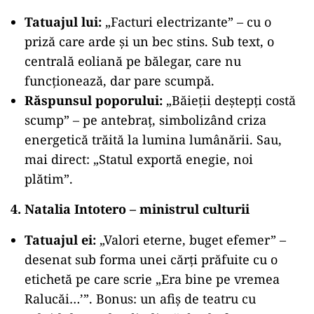
Tatuajul lui:
„Facturi electrizante” – cu o
priză care arde și un bec stins. Sub text, o
centrală eoliană pe bălegar, care nu
funcționează, dar pare scumpă.
Răspunsul poporului:
„Băieții deștepți costă
scump” – pe antebraț, simbolizând criza
energetică trăită la lumina lumânării. Sau,
mai direct: „Statul exportă enegie, noi
plătim”.
4. Natalia Intotero – ministrul culturii
Tatuajul ei:
„Valori eterne, buget efemer” –
desenat sub forma unei cărți prăfuite cu o
etichetă pe care scrie „Era bine pe vremea
Ralucăi…’”. Bonus: un afiș de teatru cu