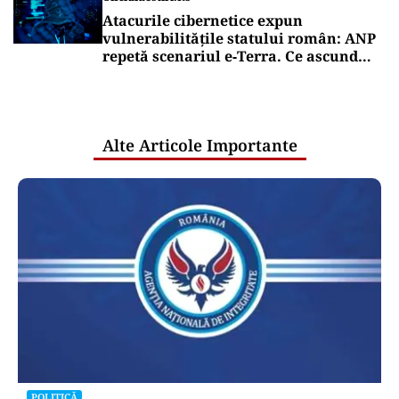
Atacurile cibernetice expun
vulnerabilitățile statului român: ANP
repetă scenariul e‑Terra. Ce ascund
comunicările oficiale și cine răspunde
pentru mentenanța IT a instituțiilor
publice
Alte Articole Importante
POLITICĂ