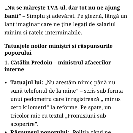
„
Nu se mărește TVA-ul, dar tot nu ne ajung
banii”
– Simplu și adevărat. Pe gleznă, lângă un
lanț imaginar care ne ține legați de salariul
minim și ratele interminabile.
Tatuajele noilor miniștri și răspunsurile
poporului
1. Cătălin Predoiu – ministrul afacerilor
interne
Tatuajul lui:
„Nu arestăm nimic până nu
sună telefonul de la mine” – scris sub forma
unui pedometru care înregistrează „ minus
zero kilometri” la reforme. Pe spate, un
tricolor mic cu textul „Promisiuni sub
acoperire”.
Răspunsul poporului:
„Poliția când ne