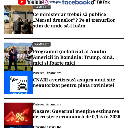
PAMFLET
Ce minister ar trebui să publice
„Mersul dronelor”? Pe al trenurilor
știm de unde să-l luăm
PAMFLET
Programul (ne)oficial al Anului
Americii în România: Trump, oină,
mici și foarte mici
Puterea Financiara
CNAIR avertizează asupra unui site
neautorizat pentru plata rovinietei
Puterea Financiara
Nazare: Guvernul menține estimarea
de creștere economică de 0,1% în 2026
Oficiuldestiri.ro