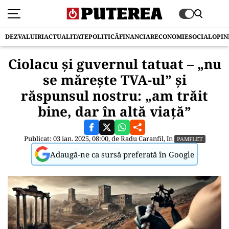
DEZVALUIRI
ACTUALITATE
POLITICĂ
FINANCIAR
ECONOMIE
SOCIAL
OPIN
Ciolacu și guvernul tatuat – „nu
se mărește TVA-ul” și
răspunsul nostru: „am trăit
bine, dar în altă viață”
Publicat: 03 ian. 2025, 08:00, de
Radu Caranfil
, în
PAMFLET
Adaugă-ne ca sursă preferată în Google