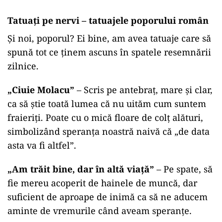
Tatuați pe nervi – tatuajele poporului român
Și noi, poporul? Ei bine, am avea tatuaje care să
spună tot ce ținem ascuns în spatele resemnării
zilnice.
„
Ciuie Molacu”
– Scris pe antebraț, mare și clar,
ca să știe toată lumea că nu uităm cum suntem
fraieriți. Poate cu o mică floare de colț alături,
simbolizând speranța noastră naivă că „de data
asta va fi altfel”.
„
Am trăit bine, dar în altă viață”
– Pe spate, să
fie mereu acoperit de hainele de muncă, dar
suficient de aproape de inimă ca să ne aducem
aminte de vremurile când aveam speranțe.