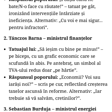
bate/N-o face cu răutate!” – tatuat pe gât,
ironizând intervențiile întârziate și
ineficiența. Alternativ: „Cu voi e mai sigur…
pentru infractori”.
2. Tánczos Barna – ministrul finanțelor
Tatuajul lui:
„Să ieșim cu bine pe minus!” –
pe biceps, cu un grafic economic care se
scufundă în abis. Pe antebraț, un simbol al
TVA-ului redus doar „pe hârtie”.
Răspunsul poporului:
„Economii? Voi sau
iarăși noi?” – scris pe cur, reflectând creșterea
taxelor ascunsă în reforme. Alternativ: „Iar
trebuie să vă salvăm, cretinilor?”.
3. Sebastian Burduja – ministrul energiei