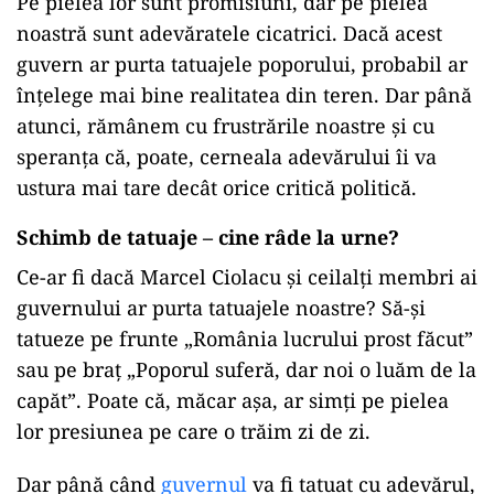
Pe pielea lor sunt promisiuni, dar pe pielea
noastră sunt adevăratele cicatrici. Dacă acest
guvern ar purta tatuajele poporului, probabil ar
înțelege mai bine realitatea din teren. Dar până
atunci, rămânem cu frustrările noastre și cu
speranța că, poate, cerneala adevărului îi va
ustura mai tare decât orice critică politică.
Schimb de tatuaje – cine râde la urne?
Ce-ar fi dacă Marcel Ciolacu și ceilalți membri ai
guvernului ar purta tatuajele noastre? Să-și
tatueze pe frunte „România lucrului prost făcut”
sau pe braț „Poporul suferă, dar noi o luăm de la
capăt”. Poate că, măcar așa, ar simți pe pielea
lor presiunea pe care o trăim zi de zi.
Dar până când
guvernul
va fi tatuat cu adevărul,