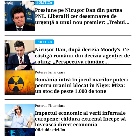
POLITICĂ
Presiune pe Nicușor Dan din partea
PNL. Liberalii cer desemnarea de
urgență a unui nou premier: „Trebuie
să iasă fum alb de la Cotroceni!”
POLITICĂ
Nicușor Dan, după decizia Moody’s. Ce
câștigă românii din decizia agenției de
rating: „Perspectiva rămâne
rezervată”
Puterea Financiara
România intră în jocul marilor puteri
pentru uraniul blocat în Niger. Miza:
un stoc de peste 1.000 de tone
Puterea Financiara
Impactul economic al verii infernale
europene: căldura extremă începe să
lovească direct economia
Oficiuldestiri.ro