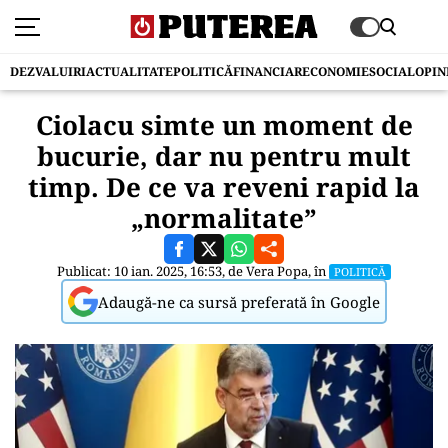
DEZVALUIRI
ACTUALITATE
POLITICĂ
FINANCIAR
ECONOMIE
SOCIAL
OPIN
Ciolacu simte un moment de
bucurie, dar nu pentru mult
timp. De ce va reveni rapid la
„normalitate”
Publicat: 10 ian. 2025, 16:53, de
Vera Popa
, în
POLITICĂ
Adaugă-ne ca sursă preferată în Google