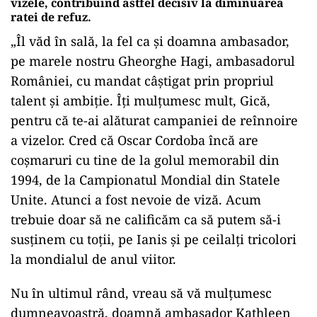
vizele, contribuind astfel decisiv la diminuarea
ratei de refuz
.
„Îl văd în sală, la fel ca şi doamna ambasador,
pe marele nostru Gheorghe Hagi, ambasadorul
României, cu mandat câştigat prin propriul
talent şi ambiţie. Îţi mulţumesc mult, Gică,
pentru că te-ai alăturat campaniei de reînnoire
a vizelor. Cred că Oscar Cordoba încă are
coşmaruri cu tine de la golul memorabil din
1994, de la Campionatul Mondial din Statele
Unite. Atunci a fost nevoie de viză. Acum
trebuie doar să ne calificăm ca să putem să-i
susţinem cu toţii, pe Ianis şi pe ceilalţi tricolori
la mondialul de anul viitor.
Nu în ultimul rând, vreau să vă mulţumesc
dumneavoastră, doamnă ambasador Kathleen