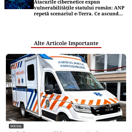
Atacurile cibernetice expun
vulnerabilitățile statului român: ANP
repetă scenariul e‑Terra. Ce ascund
comunicările oficiale și cine răspunde
pentru mentenanța IT a instituțiilor
publice
Alte Articole Importante
SOCIAL