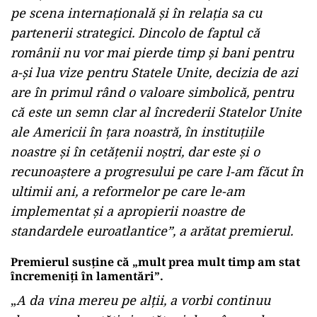
pe scena internaţională şi în relaţia sa cu
partenerii strategici. Dincolo de faptul că
românii nu vor mai pierde timp şi bani pentru
a-şi lua vize pentru Statele Unite, decizia de azi
are în primul rând o valoare simbolică, pentru
că este un semn clar al încrederii Statelor Unite
ale Americii în ţara noastră, în instituţiile
noastre şi în cetăţenii noştri, dar este şi o
recunoaştere a progresului pe care l-am făcut în
ultimii ani, a reformelor pe care le-am
implementat şi a apropierii noastre de
standardele euroatlantice”, a arătat premierul.
Premierul susține că „mult prea mult timp am stat
încremeniţi în lamentări”.
„
A da vina mereu pe alţii, a vorbi continuu