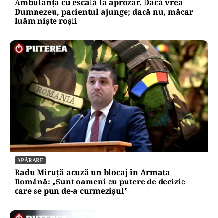
Ambulanța cu escală la aprozar. Dacă vrea
Dumnezeu, pacientul ajunge; dacă nu, măcar
luăm niște roșii
APĂRARE
Radu Miruță acuză un blocaj în Armata
Română: „Sunt oameni cu putere de decizie
care se pun de-a curmezișul”