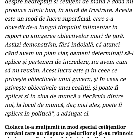
despre nedreptăţi şi cetăţeni de mâna a doua nu
produce nimic bun, în afară de frustrare. Acesta
este un mod de lucru superficial, care s-a
dovedit de-a lungul timpului falimentar în
raport cu atingerea obiectivelor mari de ţară.
Astăzi demonstrăm, fără îndoială, că atunci
când avem un plan clar, oameni determinaţi să-l
aplice şi parteneri de încredere, nu avem cum
să nu reuşim. Acest lucru este şi în ceea ce
priveşte obiectivele unui guvern, şi în ceea ce
priveşte obiectivele unei coaliţii, şi poate fi
aplicat şi în ziua de muncă a fiecăruia dintre
noi, la locul de muncă, dar, mai ales, poate fi
aplicat în politică”, a adăugat el.
Ciolacu le-a mulțumit în mod special cetăţenilor
români care au răspuns apelurilor şi şi-au reînnoit