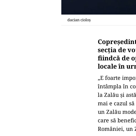
dacian cioloș
Copreședint
secția de vo
fiindcă de 
locale în ur
„E foarte impo
întâmpla în co
la Zalău şi ast
mai e cazul să
un Zalău moder
care să benefi
României, un Z