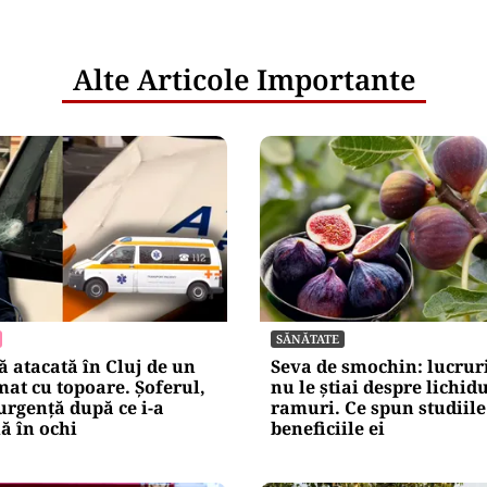
Alte Articole Importante
SĂNĂTATE
 atacată în Cluj de un
Seva de smochin: lucruri
at cu topoare. Șoferul,
nu le știai despre lichid
urgență după ce i-a
ramuri. Ce spun studiile
lă în ochi
beneficiile ei