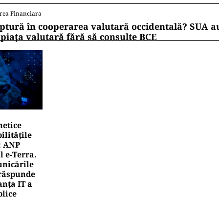
rea Financiara
ptură în cooperarea valutară occidentală? SUA au
 piața valutară fără să consulte BCE
netice
litățile
: ANP
l e‑Terra.
nicările
e răspunde
nța IT a
blice