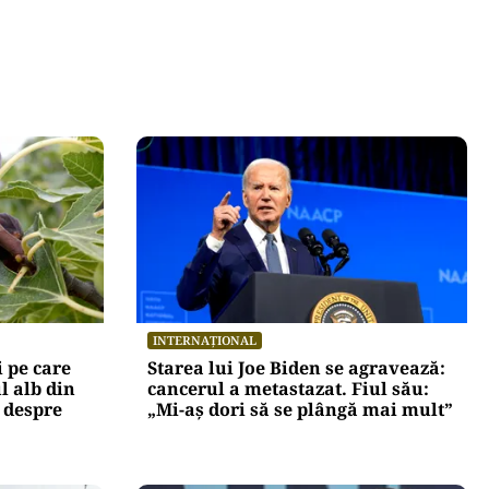
INTERNAȚIONAL
 pe care
Starea lui Joe Biden se agravează:
ul alb din
cancerul a metastazat. Fiul său:
 despre
„Mi-aș dori să se plângă mai mult”