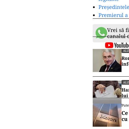
Președintele
Premierul a 
Vrei să f
canalul
ALE
Rom
in
ALE
Har
lui
Pute
Ce
cu