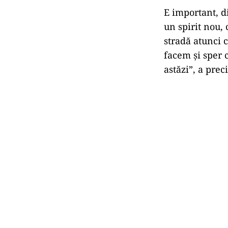
E important, d
un spirit nou,
stradă atunci 
facem şi sper c
astăzi”, a prec