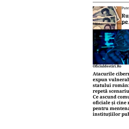
Pute
Ru
pe
Oficiuldestiri.ro
Atacurile ciber
expun vulnerabi
statului român
repetă scenariu
Ce ascund comu
oficiale și cin
pentru mentena
instituțiilor pu