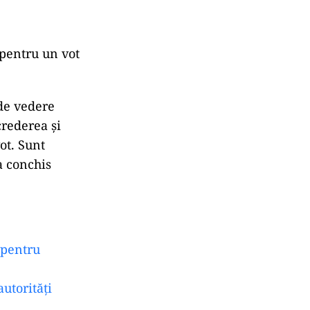
 pentru un vot
 de vedere
crederea şi
ot. Sunt
a conchis
 pentru
utorități