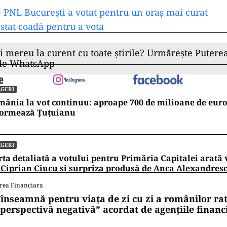
 PNL București a votat pentru un oraș mai curat
stat coadă pentru a vota
ii mereu la curent cu toate știrile? Urmărește Puterea
 de WhatsApp
GERI
ânia la vot continuu: aproape 700 de milioane de euro 
formează Țuțuianu
GERI
ta detaliată a votului pentru Primăria Capitalei arată v
 Ciprian Ciucu și surpriza produsă de Anca Alexandres
rea Financiara
 înseamnă pentru viața de zi cu zi a românilor ra
 perspectivă negativă” acordat de agențiile financ