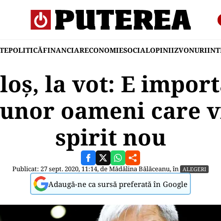
TE
POLITICĂ
FINANCIAR
ECONOMIE
SOCIAL
OPINII
ZVONURI
IN
loș, la vot: E impor
 unor oameni care v
spirit nou
Publicat: 27 sept. 2020, 11:14, de
Mădălina Bălăceanu
, în
ALEGERI
Adaugă-ne ca sursă preferată în Google