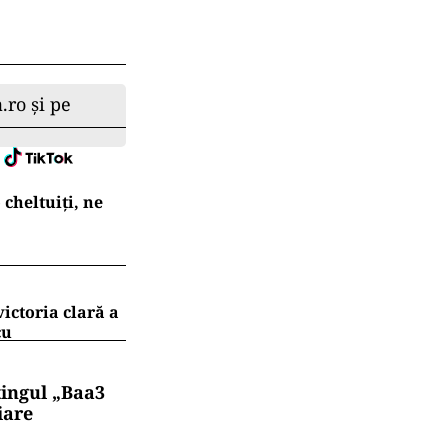
.ro și pe
cheltuiți, ne
ictoria clară a
cu
tingul „Baa3
iare