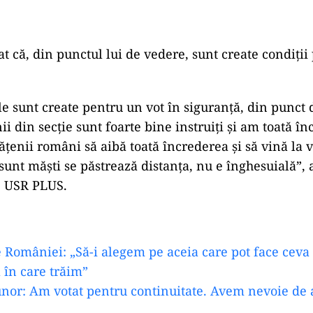
at că, din punctul lui de vedere, sunt create condiţii
ile sunt create pentru un vot în siguranţă, din punct
i din secţie sunt foarte bine instruiţi şi am toată în
tăţenii români să aibă toată încrederea şi să vină la v
 sunt măşti se păstrează distanţa, nu e înghesuială”, 
e USR PLUS.
 României: „Să-i alegem pe aceia care pot face ceva
 în care trăim”
or: Am votat pentru continuitate. Avem nevoie de a