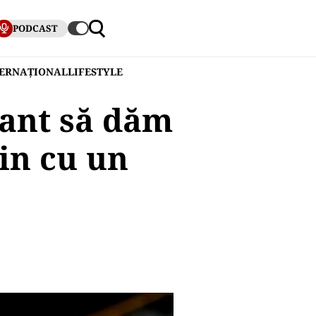
PODCAST
TERNAȚIONAL
LIFESTYLE
tant să dăm
in cu un