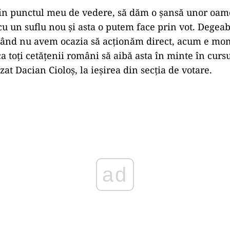
in punctul meu de vedere, să dăm o şansă unor oam
 cu un suflu nou şi asta o putem face prin vot. Degea
când nu avem ocazia să acţionăm direct, acum e mo
a toţi cetăţenii români să aibă asta în minte în cursu
izat Dacian Cioloş, la ieşirea din secţia de votare.
Play