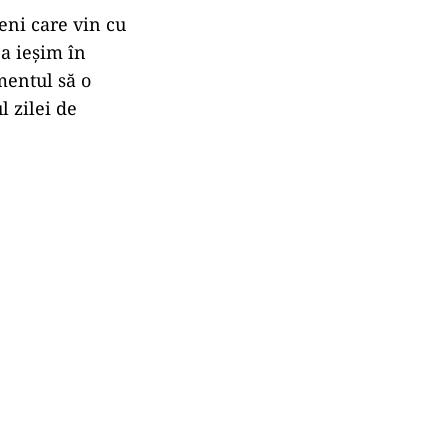
eni care vin cu
ba ieşim în
mentul să o
l zilei de