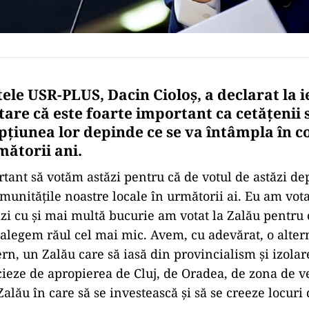
ele USR-PLUS, Dacin Cioloș, a declarat la i
tare că este foarte important ca cetățenii 
opțiunea lor depinde ce se va întâmpla în 
mătorii ani.
rtant să votăm astăzi pentru că de votul de astăzi de
munităţile noastre locale în următorii ai. Eu am votat
ăzi cu şi mai multă bucurie am votat la Zalău pentru 
 alegem răul cel mai mic. Avem, cu adevărat, o alter
n, un Zalău care să iasă din provincialism şi izolar
cieze de apropierea de Cluj, de Oradea, de zona de ve
alău în care să se investească şi să se creeze locur