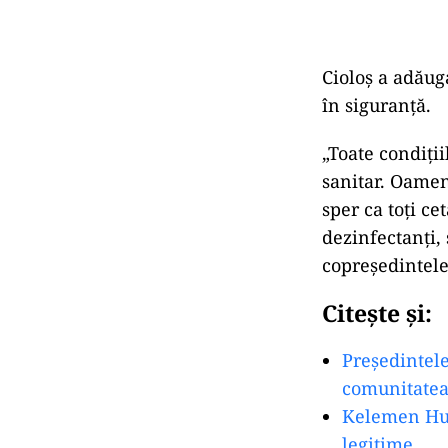
Cioloș a adăug
în siguranţă.
„Toate condiţi
sanitar. Oameni
sper ca toţi ce
dezinfectanţi,
copreşedintel
Citește și:
Președintele
comunitatea
Kelemen Hun
legitime