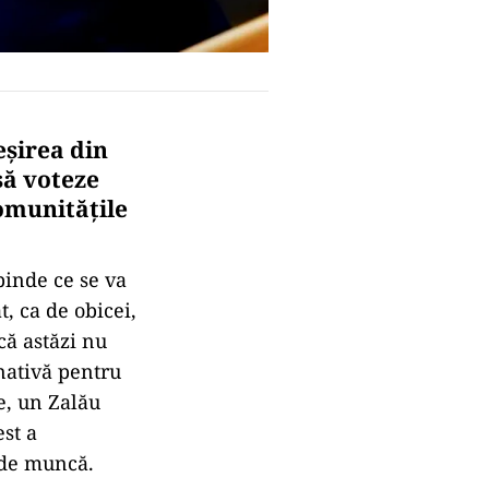
eșirea din
să voteze
comunitățile
pinde ce se va
, ca de obicei,
că astăzi nu
nativă pentru
e, un Zalău
st a
i de muncă.