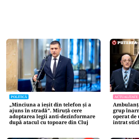
POLITICĂ
ACTUALITATE
„Minciuna a ieșit din telefon și a
Ambulanță
ajuns în stradă”. Miruță cere
grup înarm
adoptarea legii anti-dezinformare
operat de 
după atacul cu topoare din Cluj
intrat stic