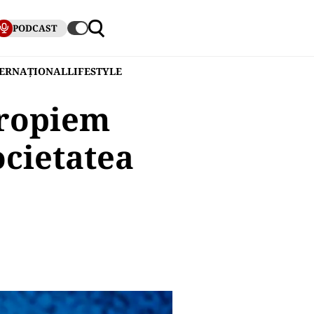
PODCAST
TERNAȚIONAL
LIFESTYLE
propiem
cietatea