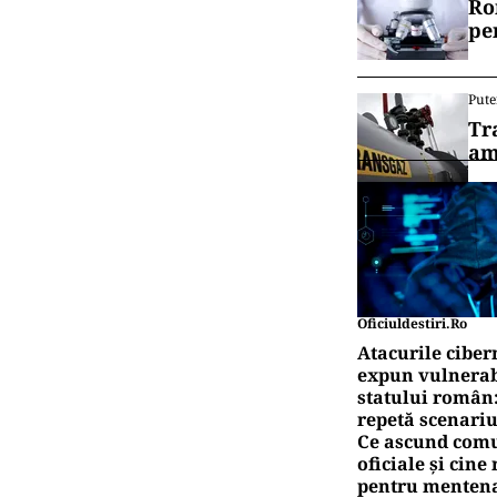
Ro
pe
Pute
Tr
am
Oficiuldestiri.ro
Atacurile ciber
expun vulnerabi
statului român
repetă scenariu
Ce ascund comu
oficiale și cin
pentru mentena