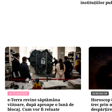
instituțiilor pu
ACTUALITATE
HOROSCOP
e-Terra revine săptămâna
Horoscop 8
viitoare, după aproape o lună de
trec prin
blocaj. Cum vor fi reluate
despărțire