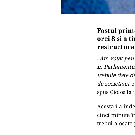
Fostul prim-
orei 8 și a 
restructura
„
Am votat pent
în Parlamentul
trebuie date 
de societatea 
spus Cioloș la 
Acesta i-a înd
cinci minute în
trebui alocate 