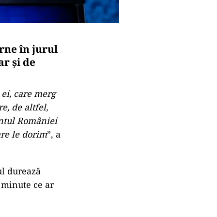
rne în jurul
ar și de
 ei, care merg
, de altfel,
ntul României
re le dorim
”, a
ul durează
e minute ce ar