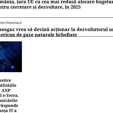
mânia, țara UE cu cea mai redusă alocare bugetar
ntru cercetare și dezvoltare, în 2025
rea Financiara
ansgaz vrea să devină acționar la dezvoltatorul u
erican de gaze naturale lichefiate
netice
litățile
: ANP
l e‑Terra.
nicările
e răspunde
nța IT a