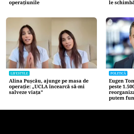
operațiunile
le schimbă
LIFESTYLE
POLITICĂ
Alina Pușcău, ajunge pe masa de
Eugen Tom
operație: „UCLA încearcă să-mi
peste 1.50
salveze viața”
reorganiz
putem fun