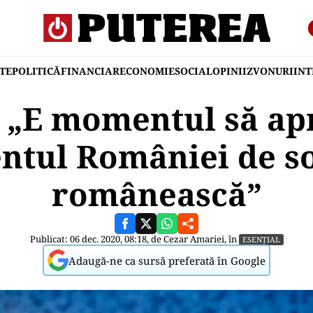
TE
POLITICĂ
FINANCIAR
ECONOMIE
SOCIAL
OPINII
ZVONURI
IN
: „E momentul să a
ntul României de so
românească”
Publicat: 06 dec. 2020, 08:18, de
Cezar Amariei
, în
ESENȚIAL
Adaugă-ne ca sursă preferată în Google