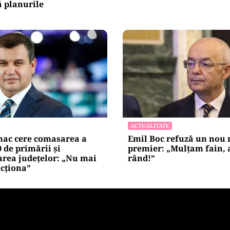
 planurile
ACTUALITATE
ac cere comasarea a
Emil Boc refuză un nou
0 de primării și
premier: „Mulțam fain, a
area județelor: „Nu mai
rând!”
cționa”