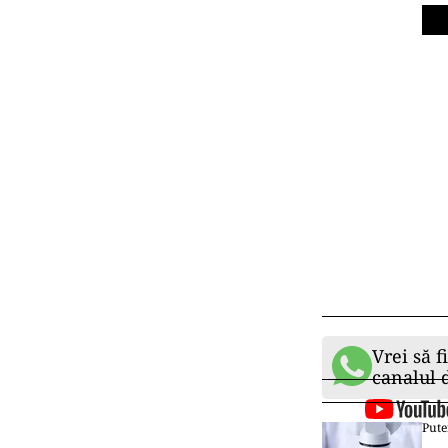
Vrei să f
canalul
Pute