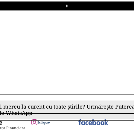
Play
ii mereu la curent cu toate știrile? Urmărește Puterea
 de WhatsApp
rea Financiara