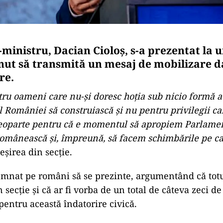
ministru, Dacian Cioloș, s-a prezentat la u
ținut să transmită un mesaj de mobilizare d
re.
ru oameni care nu-și doresc hoția sub nicio formă a
 României să construiască și nu pentru privilegii care
deoparte pentru că e momentul să apropiem Parlame
românească și, împreună, să facem schimbările pe ca
ieșirea din secție.
emnat pe români să se prezinte, argumentând că tot
 secție și că ar fi vorba de un total de câteva zeci d
pentru această îndatorire civică.