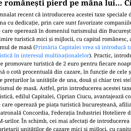
e românești pierd pe mâna lui… C
nalat recent că introducerea acestei taxe speciale
 una cu dedicație, prin care sunt favorizate companiil
 care operează în domeniul turismului din București
imire turistică mici și mijlocii, cu capital românesc, 
smul de masă (
Primăria Capitalei vrea să introducă t
stică în interesul multinaționalelor
). Practic, intro
de promovare turistică de 2 euro pentru fiecare noap
nă o cotă procentuală din cazare, în funcție de cele ș
 prețurilor la unitățile de una, două și chiar trei stel
ismul de masă. Astfel, prin introducerea acestei tax
stică, edilul Capitalei, Ciprian Ciucu, avantajează c
 care operează pe piața turistică bucureșteană, afilia
atronală Concordia, Federația Industriei Hoteliere 
-urilor. În schimb, cei mai afectați de introducerea 
prietarii unităților de cazare mici și mijloci, cu capi