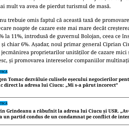
ai mult va avea de pierdut turismul de masă.
u trebuie omis faptul că această taxă de promovare 
ecare noapte de cazare este mai mare decât creștere
9% la 11%, introdusă de guvernul Bolojan, ceea ce î
 și chiar 6%. Așadar, noul primar general Ciprian Ci
jecmănirea proprietarilor unităților de cazare mici ș
sc, și promovarea intereselor companiilor multinaț
TICĂ
en Tomac dezvăluie culisele eșecului negocierilor pen
c direct la adresa lui Ciucu: „Mi s-a părut incorect”
TICĂ
in Grindeanu a răbufnit la adresa lui Ciucu și USR. „Av
a un partid condus de un condamnat pe conflict de inte