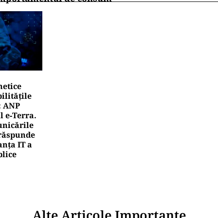
netice
litățile
: ANP
l e‑Terra.
nicările
e răspunde
nța IT a
blice
Alte Articole Importante