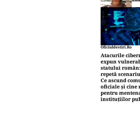
Oficiuldestiri.ro
Atacurile ciber
expun vulnerabi
statului român
repetă scenariu
Ce ascund comu
oficiale și cin
pentru mentena
instituțiilor pu