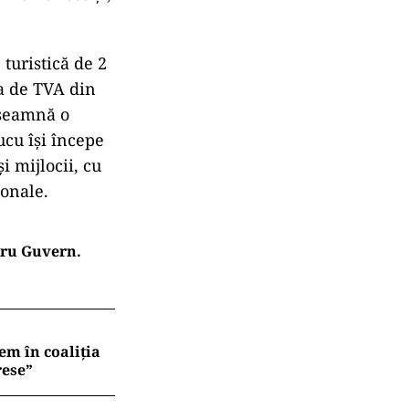
turistică de 2
a de TVA din
nseamnă o
ucu își începe
i mijlocii, cu
ionale.
tru Guvern.
em în coaliția
rese”