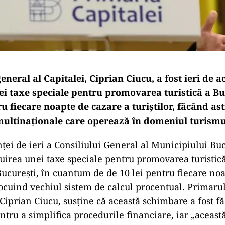
neral al Capitalei, Ciprian Ciucu, a fost ieri de a
nei taxe speciale pentru promovarea turistică a Bu
ru fiecare noapte de cazare a turiștilor, făcând ast
ultinaționale care operează în domeniul turismu
ței de ieri a Consiliului General al Municipiului Bucu
tuirea unei taxe speciale pentru promovarea turistic
ucurești, în cuantum de de 10 lei pentru fiecare no
nlocuind vechiul sistem de calcul procentual. Primaru
 Ciprian Ciucu, susține că această schimbare a fost fă
entru a simplifica procedurile financiare, iar „aceast