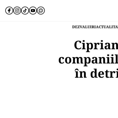
DEZVALUIRI
ACTUALITA
Ciprian
companiil
în detr