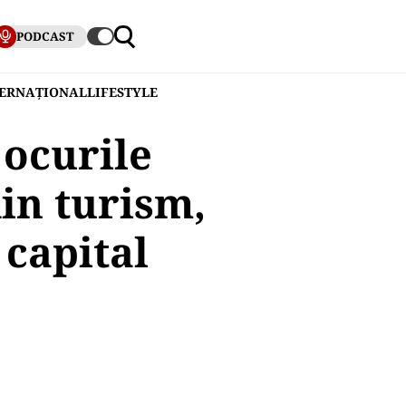
PODCAST
TERNAȚIONAL
LIFESTYLE
jocurile
in turism,
 capital