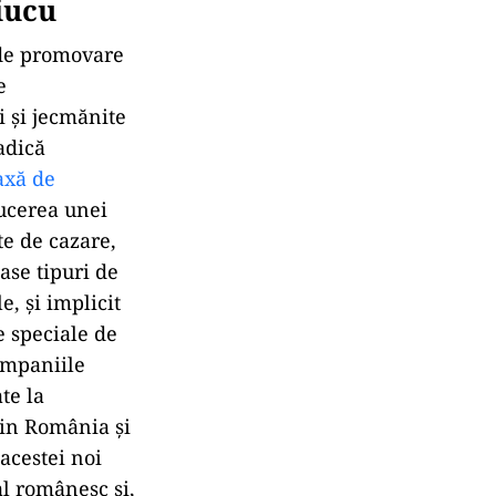
iucu
 de promovare
e
 și jecmănite
adică
axă de
ducerea unei
te de cazare,
ase tipuri de
e, și implicit
e speciale de
ompaniile
te la
din România și
acestei noi
tal românesc și,