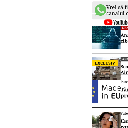
Vrei să f
canalul
DEZ
Ana
cib
AN
EXCLUSIV
Sca
Air
Pute
Ță
pr
Pute
Ca
co