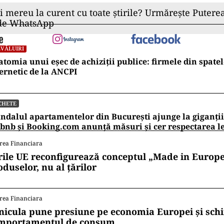
ii mereu la curent cu toate știrile? Urmărește Puterea
 de WhatsApp
VĂLUIRI
tomia unui eșec de achiziții publice: firmele din spatel
ernetic de la ANCPI
CHETE
ndalul apartamentelor din București ajunge la giganții
bnb și Booking.com anunță măsuri și cer respectarea le
rea Financiara
rile UE reconfigurează conceptul „Made in Europe
oduselor, nu al țărilor
rea Financiara
nicula pune presiune pe economia Europei și sc
mportamentul de consum