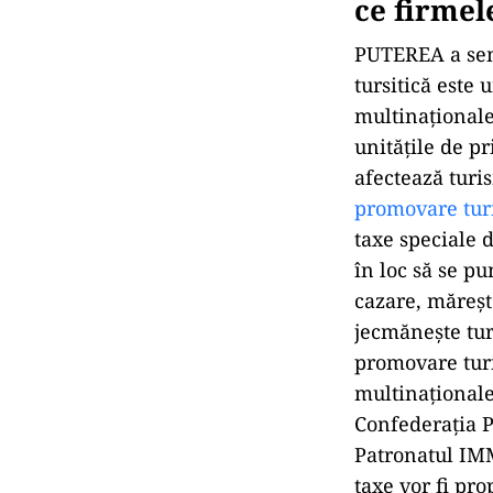
ce firmel
PUTEREA a sem
tursitică este
multinaționale
unitățile de pr
afectează turi
promovare turi
taxe speciale 
în loc să se pu
cazare, mărește
jecmănește tur
promovare turi
multinaționale
Confederația P
Patronatul IMM
taxe vor fi pro