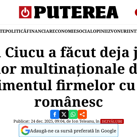
TE
POLITICĂ
FINANCIAR
ECONOMIE
SOCIAL
OPINII
ZVONURI
IN
 Ciucu a făcut deja 
or multinaționale d
imentul firmelor cu
românesc
Publicat: 24 dec. 2025, 09:04, de
Ion Teleanu
, în
DEZVĂLUIRI
Adaugă-ne ca sursă preferată în Google