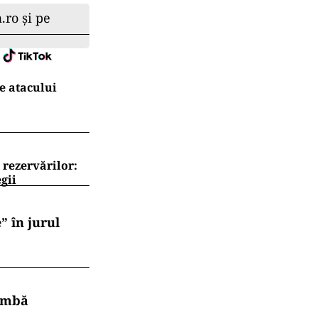
.ro și pe
e atacului
 rezervărilor:
gii
” în jurul
himbă