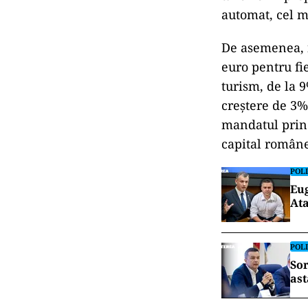
automat, cel m
De asemenea, n
euro pentru fi
turism, de la 
creștere de 3%
mandatul prin 
capital române
POLI
Eug
Ata
POLI
Sor
ast