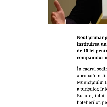
Noul primar ge
instituirea u
de 10 lei pent
companiilor m
În cadrul ședin
aprobată insti
Municipiului B
a turiștilor, î
Bucureștiului,
hotelierilor, p