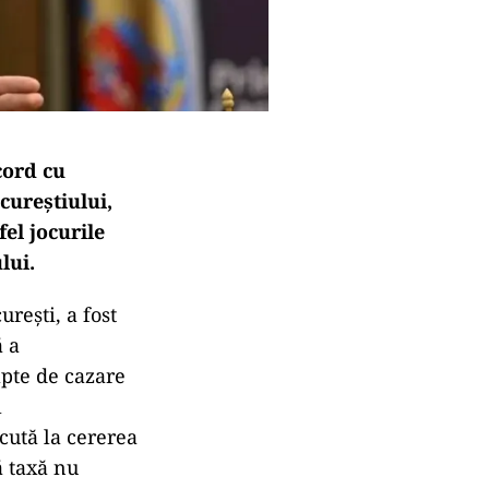
cord cu
cureștiului,
fel jocurile
lui.
rești, a fost
ă a
apte de cazare
l
cută la cererea
ă taxă nu