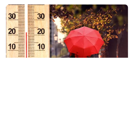
METEO
Când scad temperaturile în București sub 25 de
grade. Ce arată prognoza pentru septembrie
2026
TOS
Politica Cookies
Protecția Datelor Personale
Despre Noi
Publicitate
Echipa