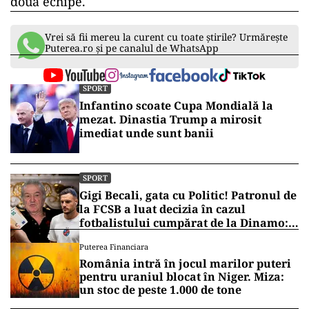
două echipe.
Vrei să fii mereu la curent cu toate știrile? Urmărește
Puterea.ro și pe canalul de WhatsApp
SPORT
Infantino scoate Cupa Mondială la
mezat. Dinastia Trump a mirosit
imediat unde sunt banii
SPORT
Gigi Becali, gata cu Politic! Patronul de
la FCSB a luat decizia în cazul
fotbalistului cumpărat de la Dinamo:
„Fac curățenie! Nu e de echipa asta”
Puterea Financiara
România intră în jocul marilor puteri
pentru uraniul blocat în Niger. Miza:
un stoc de peste 1.000 de tone