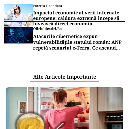
Puterea Financiara
Impactul economic al verii infernale
europene: căldura extremă începe să
lovească direct economia
Oficiuldestiri.ro
Atacurile cibernetice expun
vulnerabilitățile statului român: ANP
repetă scenariul e‑Terra. Ce ascund
comunicările oficiale și cine răspunde
pentru mentenanța IT a instituțiilor
publice
Alte Articole Importante