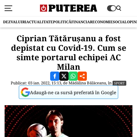
DEZVALUIRI
ACTUALITATE
POLITICĂ
FINANCIAR
ECONOMIE
SOCIAL
OPIN
Ciprian Tătărușanu a fost
depistat cu Covid-19. Cum se
simte portarul echipei AC
Milan
Publicat: 03 ian. 2022, 15:13, de
Mădălina Bălăceanu
, în
SPORT
Adaugă-ne ca sursă preferată în Google