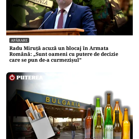
APĂRARE
Radu Miruță acuză un blocaj în Armata
Română: „Sunt oameni cu putere de decizie
care se pun de-a curmezișul”