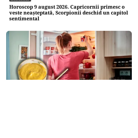
Horoscop 9 august 2026. Capricornii primesc o
veste neașteptată, Scorpionii deschid un capitol
sentimental
LIFESTYLE
Unde trebuie pus muștarul în frigider după ce l-
ai deschis. Greșeala pe care mulți nu o știau