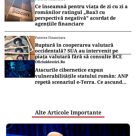
Ce înseamnă pentru viața de zi cu zi a
românilor ratingul „Baa3 cu
perspectivă negativă” acordat de
agențiile financiare
Puterea Financiara
Ruptură în cooperarea valutară
occidentală? SUA au intervenit pe
piața valutară fără să consulte BCE
Oficiuldestiri.ro
Atacurile cibernetice expun
vulnerabilitățile statului român: ANP
repetă scenariul e‑Terra. Ce ascund
comunicările oficiale și cine răspunde
pentru mentenanța IT a instituțiilor
publice
Alte Articole Importante