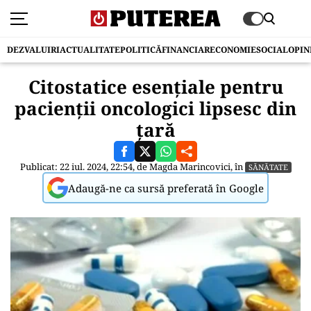
DEZVALUIRI
ACTUALITATE
POLITICĂ
FINANCIAR
ECONOMIE
SOCIAL
OPIN
Citostatice esențiale pentru
pacienții oncologici lipsesc din
țară
Publicat: 22 iul. 2024, 22:54, de
Magda Marincovici
, în
SĂNĂTATE
Adaugă-ne ca sursă preferată în Google