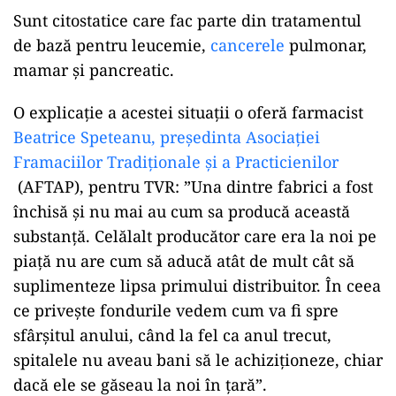
Sunt citostatice care fac parte din tratamentul
de bază pentru leucemie,
cancerele
pulmonar,
mamar și pancreatic.
O explicație a acestei situații o oferă farmacist
Beatrice Speteanu, președinta Asociației
Framaciilor Tradiționale și a Practicienilor
(AFTAP), pentru TVR: ”Una dintre fabrici a fost
închisă şi nu mai au cum sa producă această
substanţă. Celălalt producător care era la noi pe
piaţă nu are cum să aducă atât de mult cât să
suplimenteze lipsa primului distribuitor. În ceea
ce priveşte fondurile vedem cum va fi spre
sfârşitul anului, când la fel ca anul trecut,
spitalele nu aveau bani să le achiziţioneze, chiar
dacă ele se găseau la noi în ţară”.