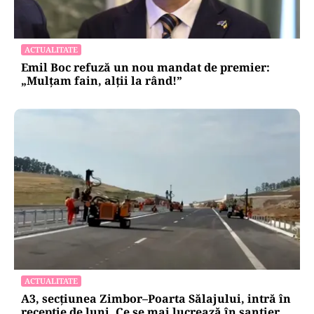
ACTUALITATE
Emil Boc refuză un nou mandat de premier:
„Mulțam fain, alții la rând!”
ACTUALITATE
A3, secțiunea Zimbor–Poarta Sălajului, intră în
recepție de luni. Ce se mai lucrează în șantier