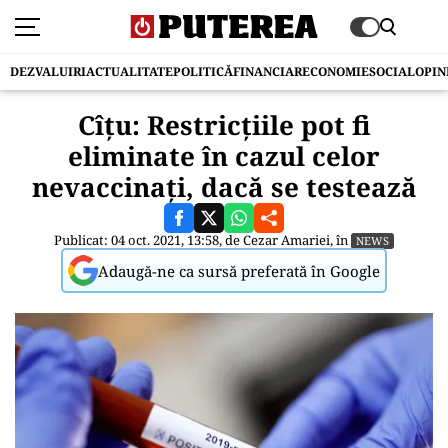
DEZVALUIRI
ACTUALITATE
POLITICĂ
FINANCIAR
ECONOMIE
SOCIAL
OPIN
Cîțu: Restricțiile pot fi
eliminate în cazul celor
nevaccinați, dacă se testează
Publicat: 04 oct. 2021, 13:58, de
Cezar Amariei
, în
NEWS
Adaugă-ne ca sursă preferată în Google