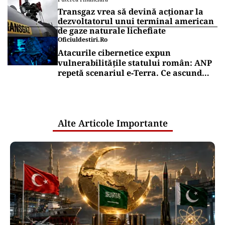
Transgaz vrea să devină acționar la
dezvoltatorul unui terminal american
de gaze naturale lichefiate
Oficiuldestiri.ro
Atacurile cibernetice expun
vulnerabilitățile statului român: ANP
repetă scenariul e‑Terra. Ce ascund
comunicările oficiale și cine răspunde
pentru mentenanța IT a instituțiilor
publice
Alte Articole Importante