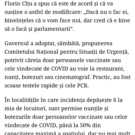
Florin Cîțu a spus că este de acord și că va
susține o astfel de modificare: „Dacă nu o fac ei,
bineînțeles că o vom face noi, dar cred că e bine
să o facă și parlamentarii”.
Guvernul a adoptat, sâmbătă, propunerea
Comitetului Național pentru Situații de Urgență,
potrivit căreia doar persoanele vaccinate sau
cele vindecate de COVID au voie la restaurant,
nunți, botezuri sau cinematograf. Practic, au fost
scoase testele rapide și cele PCR.
În localitățile în care incidența depășește 6 la
mia de locuitori, sunt permise nunţile și
botezurile doar persoanelor vaccinate sau celor
vindecate de COVID, până la 50% din
capacitatea maximă a spațiului, dar nu mai mult