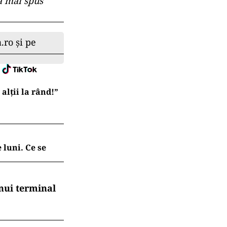
 a mai spus
.ro și pe
lții la rând!”
 luni. Ce se
nui terminal