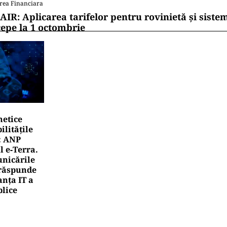
rea Financiara
AIR: Aplicarea tarifelor pentru rovinietă și siste
cepe la 1 octombrie
netice
litățile
: ANP
l e‑Terra.
nicările
e răspunde
nța IT a
blice