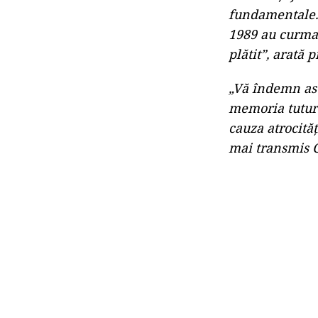
fundamentale. 
1989 au curmat 
plătit”, arată 
„Vă îndemn ast
memoria tuturo
cauza atrocităț
mai transmis C