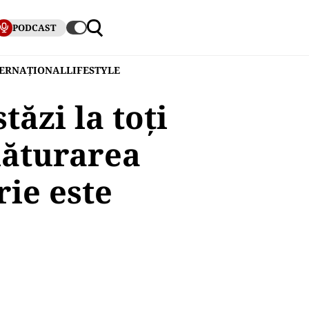
PODCAST
TERNAȚIONAL
LIFESTYLE
ăzi la toți
lăturarea
rie este