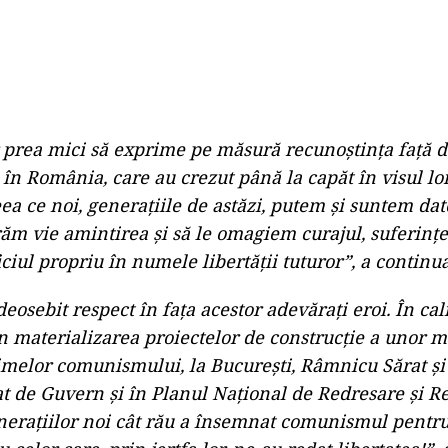
 prea mici să exprime pe măsură recunoștința față d
n România, care au crezut până la capăt în visul lor 
ea ce noi, generațiile de astăzi, putem și suntem dat
trăm vie amintirea și să le omagiem curajul, suferințe
ficiul propriu în numele libertății tuturor”, a continua
eosebit respect în fața acestor adevărați eroi. În cal
in materializarea proiectelor de construcție a unor 
melor comunismului, la București, Râmnicu Sărat și
t de Guvern și în Planul Național de Redresare și Re
enerațiilor noi cât rău a însemnat comunismul pentru