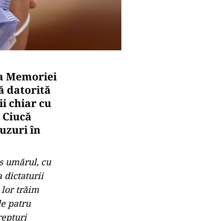
ua Memoriei
ă datorită
i chiar cu
. Ciucă
uzuri în
us umărul, cu
 dictaturii
 lor trăim
de patru
repturi