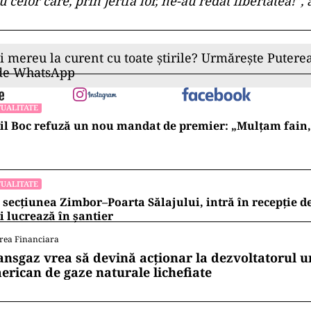
celor care, prin jertfa lor, ne-au redat libertatea!”,
ii mereu la curent cu toate știrile? Urmărește Puterea
 de WhatsApp
UALITATE
l Boc refuză un nou mandat de premier: „Mulțam fain, a
UALITATE
 secțiunea Zimbor–Poarta Sălajului, intră în recepție de
 lucrează în șantier
rea Financiara
ansgaz vrea să devină acționar la dezvoltatorul u
erican de gaze naturale lichefiate