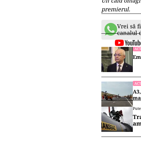
Un cald omagiu 
premierul.
Vrei să f
canalul
ACT
Emi
ACT
A3,
mai
Pute
Tr
am