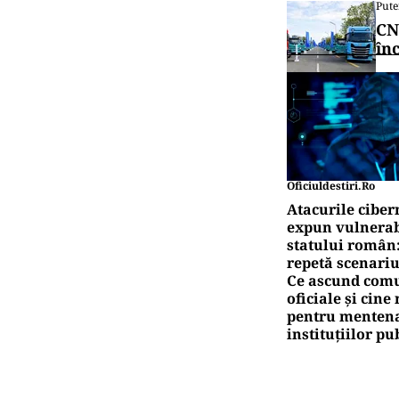
Pute
CN
în
Oficiuldestiri.ro
Atacurile ciber
expun vulnerabi
statului român
repetă scenariu
Ce ascund comu
oficiale și cin
pentru mentena
instituțiilor pu