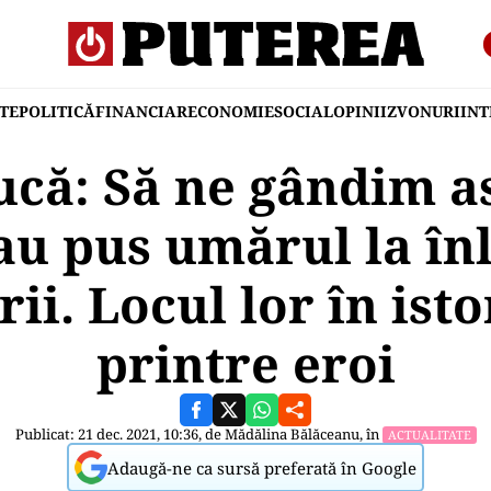
TE
POLITICĂ
FINANCIAR
ECONOMIE
SOCIAL
OPINII
ZVONURI
IN
ucă: Să ne gândim ast
 au pus umărul la în
rii. Locul lor în isto
printre eroi
Publicat: 21 dec. 2021, 10:36, de
Mădălina Bălăceanu
, în
ACTUALITATE
Adaugă-ne ca sursă preferată în Google