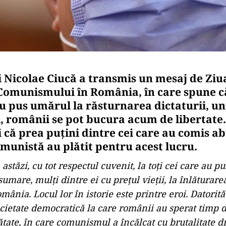
 Nicolae Ciucă a transmis un mesaj de Zi
Comunismului în România, în care spune c
u pus umărul la răsturnarea dictaturii, uni
i, românii se pot bucura acum de libertate
 că prea puțini dintre cei care au comis ab
munistă au plătit pentru acest lucru.
stăzi, cu tot respectul cuvenit, la toți cei care au p
sumare, mulți dintre ei cu prețul vieții, la înlăturarea
omânia. Locul lor în istorie este printre eroi. Datorită
societate democratică la care românii au sperat timp 
ătate, în care comunismul a încălcat cu brutalitate d