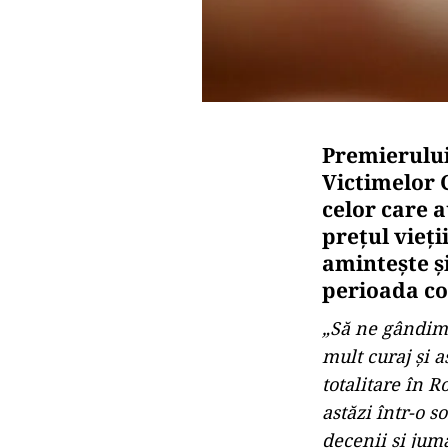
Premierului
Victimelor 
celor care a
prețul vieți
amintește și
perioada co
„Să ne gândim a
mult curaj și a
totalitare în R
astăzi într-o 
decenii și jum