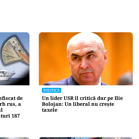
POLITICĂ
fiscat de
Un lider USR îl critică dur pe Ilie
rh rus, a
Bolojan: Un liberal nu crește
ul
taxele
nturi 187