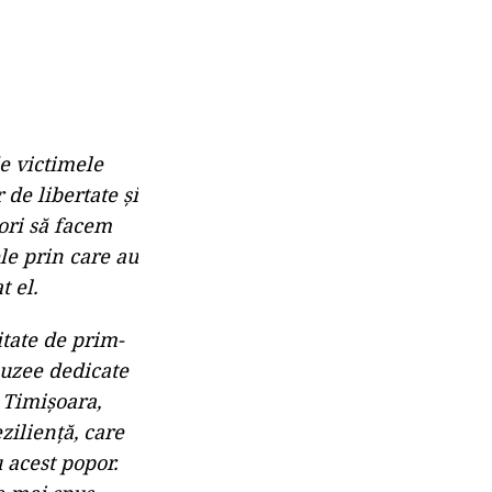
e victimele
de libertate și
ori să facem
le prin care au
t el.
itate de prim-
muzee dedicate
 Timișoara,
ziliență, care
 acest popor.