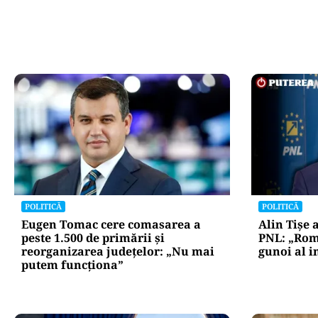
POLITICĂ
POLITICĂ
Eugen Tomac cere comasarea a
Alin Tișe 
peste 1.500 de primării și
PNL: „Rom
reorganizarea județelor: „Nu mai
gunoi al i
putem funcționa”