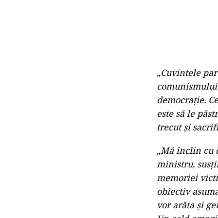
„Cuvintele par
comunismului î
democrație. Ce
este să le păs
trecut și sacri
„Mă înclin cu d
ministru, susț
memoriei victi
obiectiv asuma
vor arăta și g