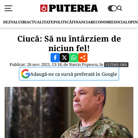
DEZVALUIRI
ACTUALITATE
POLITICĂ
FINANCIAR
ECONOMIE
SOCIAL
OPIN
Ciucă: Să nu întârziem de
niciun fel!
Publicat: 26 nov. 2021, 13:18, de
Narcis Popescu
, în
ULTIMĂ ORĂ
Adaugă-ne ca sursă preferată în Google