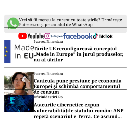
Vrei să fii mereu la curent cu toate știrile? Urmărește
Puterea.ro și pe canalul de WhatsApp
Puterea Financiara
Țările UE reconfigurează conceptul
„Made in Europe” în jurul produselor,
nu al țărilor
Puterea Financiara
Canicula pune presiune pe economia
Europei și schimbă comportamentul
de consum
Oficiuldestiri.ro
Atacurile cibernetice expun
vulnerabilitățile statului român: ANP
repetă scenariul e‑Terra. Ce ascund
comunicările oficiale și cine răspunde
pentru mentenanța IT a instituțiilor